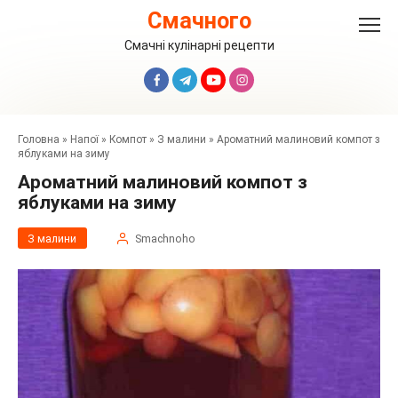
Перейти
Смачного
до
вмісту
Смачні кулінарні рецепти
Головна
»
Напої
»
Компот
»
З малини
»
Ароматний малиновий компот з
яблуками на зиму
Ароматний малиновий компот з
яблуками на зиму
З малини
Smachnoho