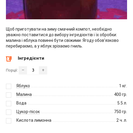
Щоб приготувати на зиму смачний компот, необхідно
уважно поставитися до вибору інгредієнтів і їх обробки:
малина і яблука повинні бути свіжими. Ягоду обов’язково
перебираємо, а у яблук зрізаємо гниль.
Інгредієнти
–
+
Порції:
Яблуко
1
кг.
Малина
400
гр.
Вода
5.5
л.
Цукор-пісок
750
гр.
Кислота лимонна
2
ч. л.