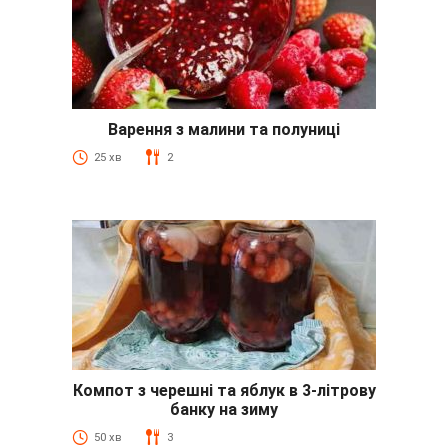
Варення з малини та полуниці
25 хв
2
Компот з черешні та яблук в 3-літрову
банку на зиму
50 хв
3