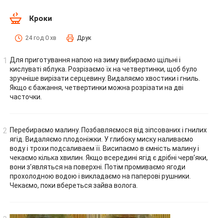
Кроки
24 год 0 хв
Друк
Для приготування напою на зиму вибираємо щільні і
кислуваті яблука. Розрізаємо їх на четвертинки, щоб було
зручніше вирізати серцевину. Видаляємо хвостики і гниль.
Якщо є бажання, четвертинки можна розрізати на дві
часточки.
Перебираємо малину. Позбавляємося від зіпсованих і гнилих
ягід. Видаляємо плодоніжки. У глибоку миску наливаємо
воду і трохи подсаливаем її. Висипаємо в ємність малину і
чекаємо кілька хвилин. Якщо всередині ягід є дрібні черв’яки,
вони з’являться на поверхні. Потім промиваємо ягоди
прохолодною водою і викладаємо на паперові рушники.
Чекаємо, поки вбереться зайва волога.