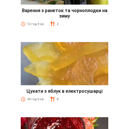
Варення з ранеток та чорноплодки на
зиму
12 год 0 хв
2
Цукати з яблук в електросушарці
24 год 0 хв
8