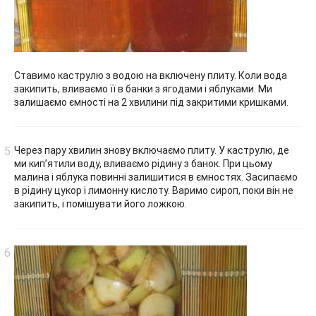
Ставимо каструлю з водою на включену плиту. Коли вода
закипить, вливаємо її в банки з ягодами і яблуками. Ми
залишаємо ємності на 2 хвилини під закритими кришками.
Через пару хвилин знову включаємо плиту. У каструлю, де
ми кип’ятили воду, вливаємо рідину з банок. При цьому
малина і яблука повинні залишитися в ємностях. Засипаємо
в рідину цукор і лимонну кислоту. Варимо сироп, поки він не
закипить, і помішувати його ложкою.