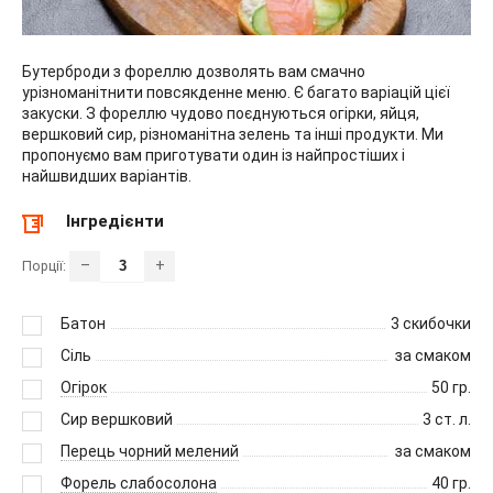
Бутерброди з фореллю дозволять вам смачно
урізноманітнити повсякденне меню. Є багато варіацій цієї
закуски. З фореллю чудово поєднуються огірки, яйця,
вершковий сир, різноманітна зелень та інші продукти. Ми
пропонуємо вам приготувати один із найпростіших і
найшвидших варіантів.
Інгредієнти
–
+
Порції:
Батон
3
скибочки
Сіль
за смаком
Огірок
50
гр.
Сир вершковий
3
ст. л.
Перець чорний мелений
за смаком
Форель слабосолона
40
гр.