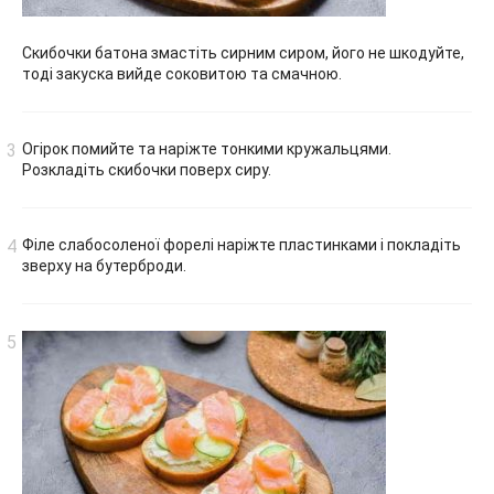
Скибочки батона змастіть сирним сиром, його не шкодуйте,
тоді закуска вийде соковитою та смачною.
Огірок помийте та наріжте тонкими кружальцями.
Розкладіть скибочки поверх сиру.
Філе слабосоленої форелі наріжте пластинками і покладіть
зверху на бутерброди.