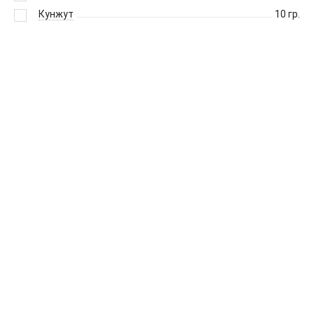
Кунжут
10
гр.