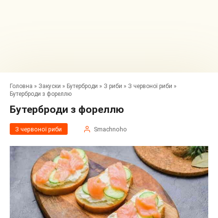
Головна
»
Закуски
»
Бутерброди
»
З риби
»
З червоної риби
»
Бутерброди з фореллю
Бутерброди з фореллю
З червоної риби
Smachnoho