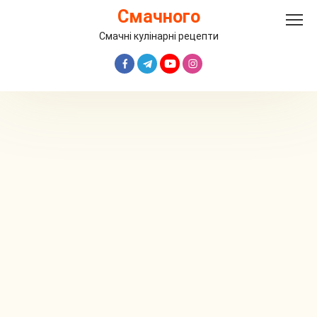
Перейти
Смачного
до
вмісту
Смачні кулінарні рецепти