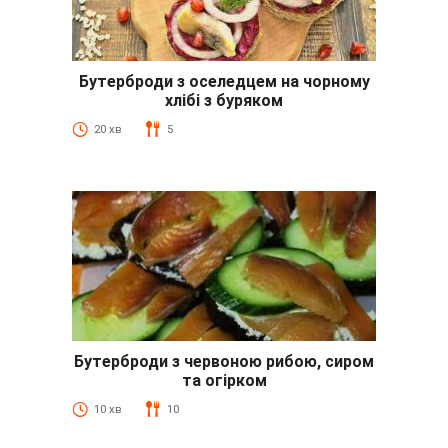
Бутерброди з оселедцем на чорному
хлібі з буряком
20 хв
5
Бутерброди з червоною рибою, сиром
та огірком
10 хв
10