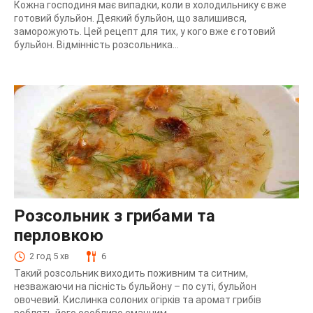
Кожна господиня має випадки, коли в холодильнику є вже
готовий бульйон. Деякий бульйон, що залишився,
заморожують. Цей рецепт для тих, у кого вже є готовий
бульйон. Відмінність розсольника...
Розсольник з грибами та
перловкою
2 год 5 хв
6
Такий розсольник виходить поживним та ситним,
незважаючи на пісність бульйону – по суті, бульйон
овочевий. Кислинка солоних огірків та аромат грибів
роблять його особливо смачним.