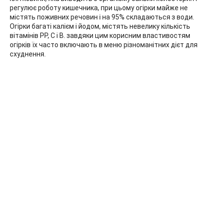
регулює роботу кишечника, при цьому огірки майже не
містять поживних речовин і на 95% складаються з води.
Огірки багаті калієм і йодом, містять невелику кількість
вітамінів PP, C і B. завдяки цим корисним властивостям
огірків їх часто включають в меню різноманітних дієт для
схуднення.