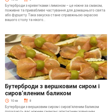
Бутерброди з креветками і лимоном – це ніжне за смаком,
поживне та привабливе частування для домашнього свята
або фуршету. Така закуска стане справжньою окрасою
вашого столу та нікого...
Бутерброди з вершковим сиром і
сиров’яленим баликом
10 хв
8
Бутерброди з вершковим сиром і сиров’яленим баликом
порадують вас ніжним смаком і апетитним зовнішнім