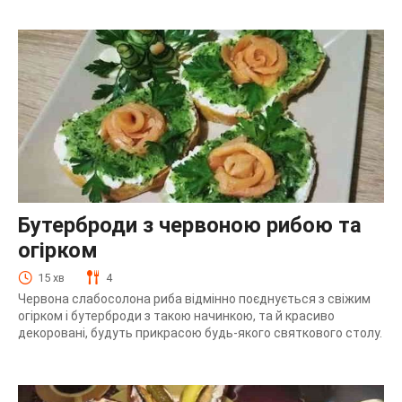
Бутерброди з червоною рибою та
огірком
15 хв
4
Червона слабосолона риба відмінно поєднується з свіжим
огірком і бутерброди з такою начинкою, та й красиво
декоровані, будуть прикрасою будь-якого святкового столу.