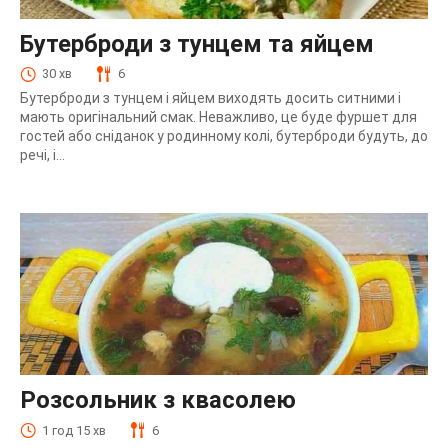
Бутерброди з тунцем та яйцем
30 хв
6
Бутерброди з тунцем і яйцем виходять досить ситними і
мають оригінальний смак. Неважливо, це буде фуршет для
гостей або сніданок у родинному колі, бутерброди будуть, до
речі, і...
Розсольник з квасолею
1 год 15 хв
6