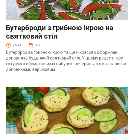
Бутерброди з грибною ікрою на
святковий стіл
25 хв
10
Бутерброди з грибною ікрою та ще й красиво оформлені
доповнять будь-який святковий стіл. У цьому рецепті ікру
готуємо з обсмажених із цибулею печериць, а смак начинки
доповнюємо вершковим...