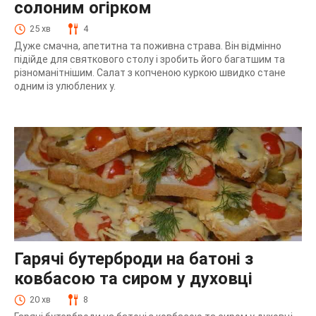
солоним огірком
25 хв
4
Дуже смачна, апетитна та поживна страва. Він відмінно
підійде для святкового столу і зробить його багатшим та
різноманітнішим. Салат з копченою куркою швидко стане
одним із улюблених у.
Гарячі бутерброди на батоні з
ковбасою та сиром у духовці
20 хв
8