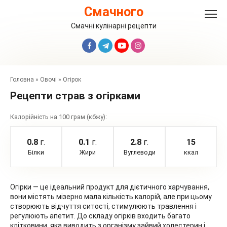
Перейти
Смачного
до
вмісту
Смачні кулінарні рецепти
Головна
»
Овочі
»
Огірок
Рецепти страв з огірками
Калорійність на 100 грам (кбжу):
0.8
г.
0.1
г.
2.8
г.
15
Білки
Жири
Вуглеводи
ккал
Огірки — це ідеальний продукт для дієтичного харчування,
вони містять мізерно мала кількість калорій, але при цьому
створюють відчуття ситості, стимулюють травлення і
регулюють апетит. До складу огірків входить багато
клітковини, яка виводить з організму зайвий холестерин і