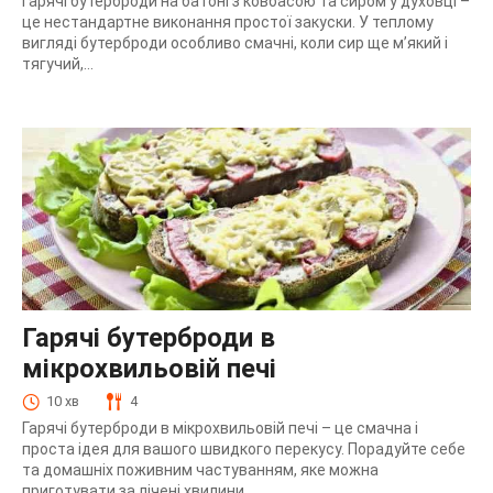
Гарячі бутерброди на батоні з ковбасою та сиром у духовці –
це нестандартне виконання простої закуски. У теплому
вигляді бутерброди особливо смачні, коли сир ще м’який і
тягучий,...
Гарячі бутерброди в
мікрохвильовій печі
10 хв
4
Гарячі бутерброди в мікрохвильовій печі – це смачна і
проста ідея для вашого швидкого перекусу. Порадуйте себе
та домашніх поживним частуванням, яке можна
приготувати за лічені хвилини.