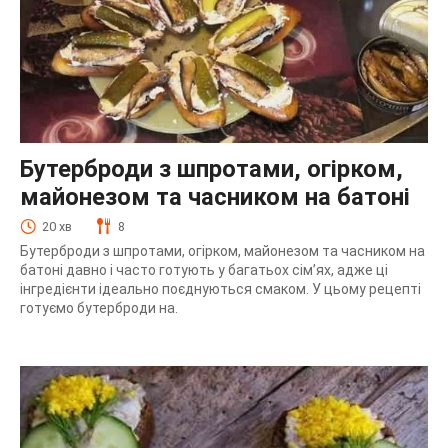
Бутерброди з шпротами, огірком,
майонезом та часником на батоні
20 хв
8
Бутерброди з шпротами, огірком, майонезом та часником на
батоні давно і часто готують у багатьох сім’ях, адже ці
інгредієнти ідеально поєднуються смаком. У цьому рецепті
готуємо бутерброди на.