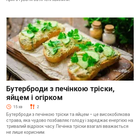
Бутерброди з печінкою тріски,
яйцем і огірком
15 хв
2
Бутерброди з печінкою тріски та яйцем – це високобілкова
страва, яка чудово позбавляє голоду і заряджає енергією на
тривалий відрізок часу. Печінка тріски взагалі вважається
не лише корисним.