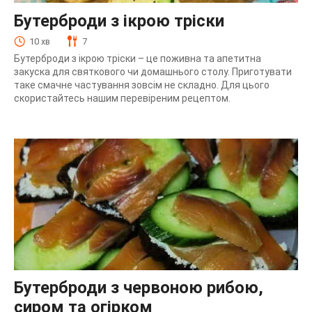
Бутерброди з ікрою тріски
10 хв
7
Бутерброди з ікрою тріски – це поживна та апетитна
закуска для святкового чи домашнього столу. Приготувати
таке смачне частування зовсім не складно. Для цього
скористайтесь нашим перевіреним рецептом.
Бутерброди з червоною рибою,
сиром та огірком