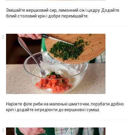
Змішайте вершковий сир, лимонний сік і цедру. Додайте
білий столовий хрін і добре перемішайте.
Наріжте філе риби на маленькі шматочки, порубати дрібно
кріп і додайте інгредієнти до вершкової суміші.