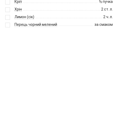
Кріп
½
пучка
Хрін
2
ст. л.
Лимон (сік)
2
ч. л.
Перець чорний мелений
за смаком