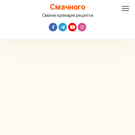
Перейти
Смачного
до
вмісту
Смачні кулінарні рецепти