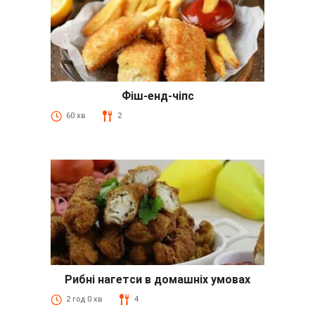
Фіш-енд-чіпс
60 хв
2
Рибні нагетси в домашніх умовах
2 год 0 хв
4