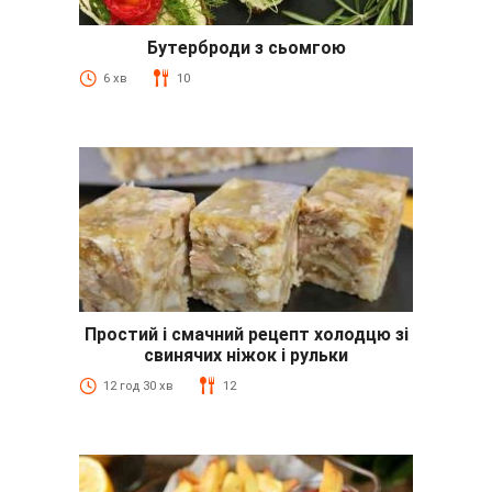
Бутерброди з сьомгою
6 хв
10
Простий і смачний рецепт холодцю зі
свинячих ніжок і рульки
12 год 30 хв
12