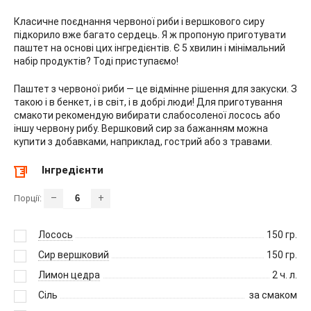
Класичне поєднання червоної риби і вершкового сиру
підкорило вже багато сердець. Я ж пропоную приготувати
паштет на основі цих інгредієнтів. Є 5 хвилин і мінімальний
набір продуктів? Тоді приступаємо!
Паштет з червоної риби — це відмінне рішення для закуски. З
такою і в бенкет, і в світ, і в добрі люди! Для приготування
смакоти рекомендую вибирати слабосоленої лосось або
іншу червону рибу. Вершковий сир за бажанням можна
купити з добавками, наприклад, гострий або з травами.
Інгредієнти
–
+
Порції:
Лосось
150
гр.
Сир вершковий
150
гр.
Лимон цедра
2
ч. л.
Сіль
за смаком