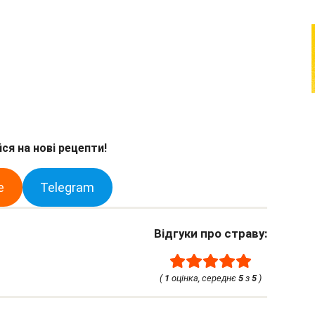
ся на нові рецепти!
e
Telegram
Відгуки про страву:
(
1
оцінка, середнє
5
з
5
)