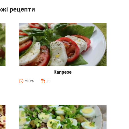
жі рецепти
Капрезе
25 хв
5