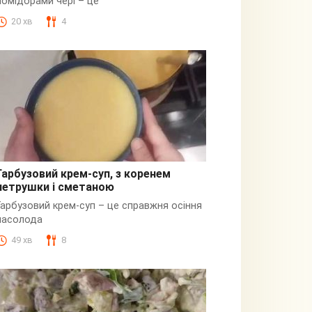
помідорами чері – це
20 хв
4
Гарбузовий крем-суп, з коренем
петрушки і сметаною
Гарбузовий
Гарбузовий крем-суп – це справжня осіння
насолода
49 хв
8