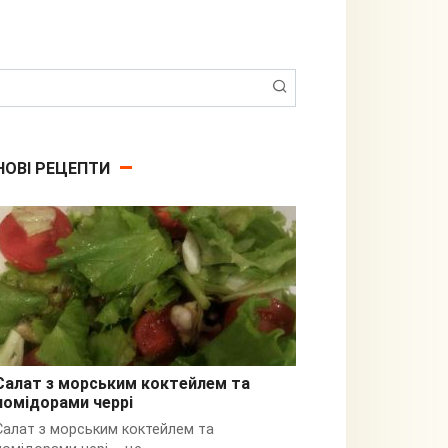
Пошук:
НОВІ РЕЦЕПТИ
Салат з морським коктейлем та
помідорами черрі
З кальмарами
Салат з морським коктейлем та