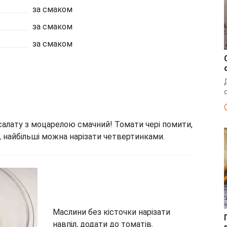
за смаком
за смаком
за смаком
салату з моцарелою смачний! Томати чері помити,
, найбільші можна нарізати четвертинками.
Маслини без кісточки нарізати
навпіл, додати до томатів.