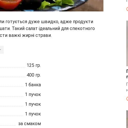
ли готується дуже швидко, адже продукти
шати. Такий салат ідеальний для спекотного
їсти важкі жирні страви.
+
125
гр.
400
гр.
1
банка
1
пучок
1
пучок
1
пучок
за смаком