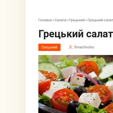
Головна
»
Салати
»
Грецький
»
Грецький сала
Грецький сала
Грецький
Smachnoho