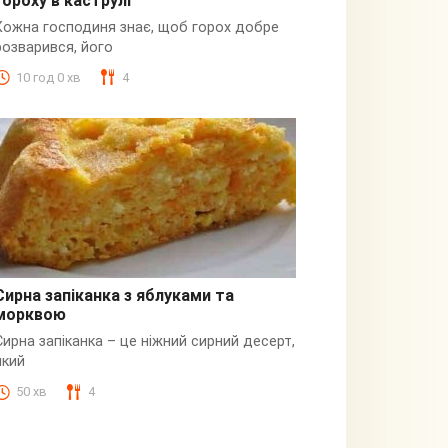
гороху в каструлі
Пюре
Кожна господиня знає, щоб горох добре
розварився, його
10 год 0 хв
4
Сирна запіканка з яблуками та
морквою
Сирна
Сирна запіканка – це ніжний сирний десерт,
який
50 хв
4