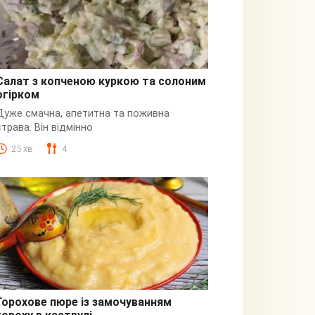
Салат з копченою куркою та солоним
огірком
З куркою
Дуже смачна, апетитна та поживна
страва. Він відмінно
25 хв
4
Горохове пюре із замочуванням