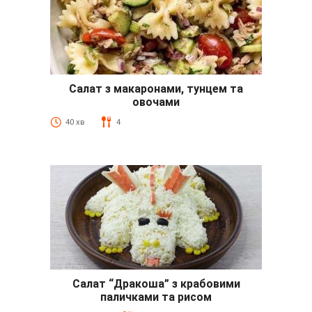
Салат з макаронами, тунцем та
овочами
40 хв
4
Салат “Дракоша” з крабовими
паличками та рисом