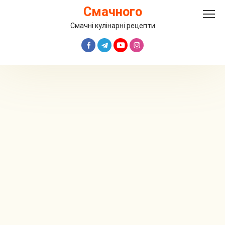
Перейти
Смачного
до
вмісту
Смачні кулінарні рецепти