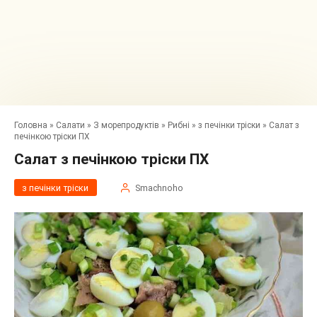
Головна
»
Салати
»
З морепродуктів
»
Рибні
»
з печінки тріски
»
Салат з
печінкою тріски ПХ
Салат з печінкою тріски ПХ
з печінки тріски
Smachnoho