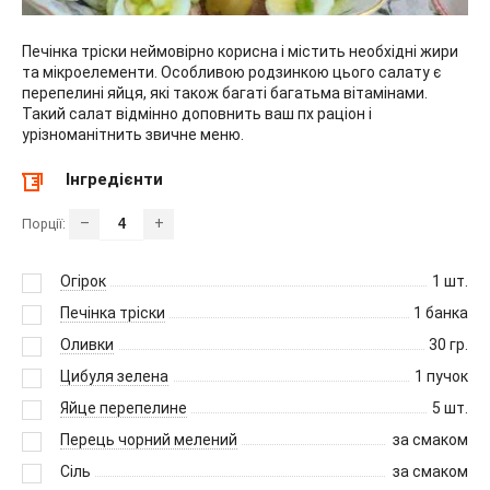
Печінка тріски неймовірно корисна і містить необхідні жири
та мікроелементи. Особливою родзинкою цього салату є
перепелині яйця, які також багаті багатьма вітамінами.
Такий салат відмінно доповнить ваш пх раціон і
урізноманітнить звичне меню.
Інгредієнти
–
+
Порції:
Огірок
1
шт.
Печінка тріски
1
банка
Оливки
30
гр.
Цибуля зелена
1
пучок
Яйце перепелине
5
шт.
Перець чорний мелений
за смаком
Сіль
за смаком