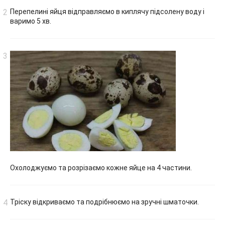
Перепелині яйця відправляємо в киплячу підсолену воду і
варимо 5 хв.
Охолоджуємо та розрізаємо кожне яйце на 4 частини.
Тріску відкриваємо та подрібнюємо на зручні шматочки.