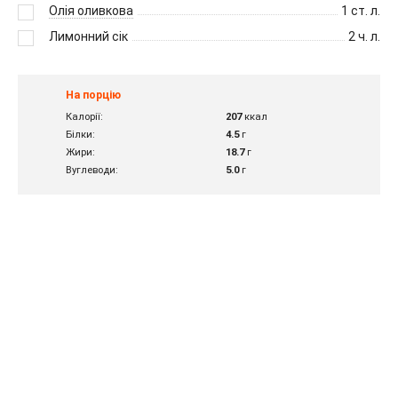
Олія оливкова
1
ст. л.
Лимонний сік
2
ч. л.
На порцію
Калорії:
207
ккал
Білки:
4.5
г
Жири:
18.7
г
Вуглеводи:
5.0
г