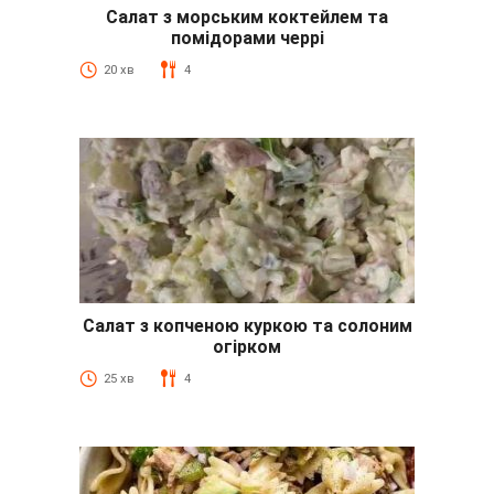
Салат з морським коктейлем та
помідорами черрі
20 хв
4
Салат з копченою куркою та солоним
огірком
25 хв
4