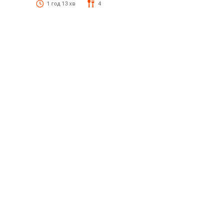
1 год 13 хв
4