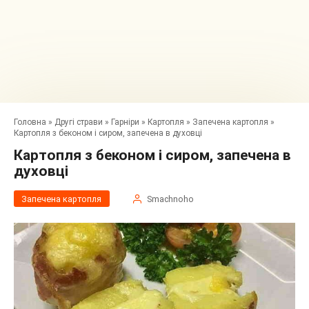
Головна
»
Другі страви
»
Гарніри
»
Картопля
»
Запечена картопля
»
Картопля з беконом і сиром, запечена в духовці
Картопля з беконом і сиром, запечена в
духовці
Запечена картопля
Smachnoho