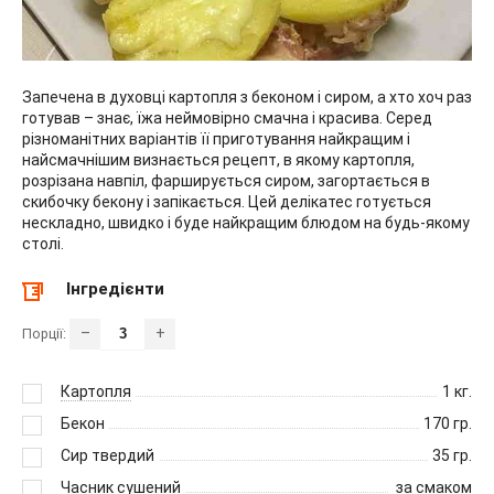
Запечена в духовці картопля з беконом і сиром, а хто хоч раз
готував – знає, їжа неймовірно смачна і красива. Серед
різноманітних варіантів її приготування найкращим і
найсмачнішим визнається рецепт, в якому картопля,
розрізана навпіл, фарширується сиром, загортається в
скибочку бекону і запікається. Цей делікатес готується
нескладно, швидко і буде найкращим блюдом на будь-якому
столі.
Інгредієнти
–
+
Порції:
Картопля
1
кг.
Бекон
170
гр.
Сир твердий
35
гр.
Часник сушений
за смаком