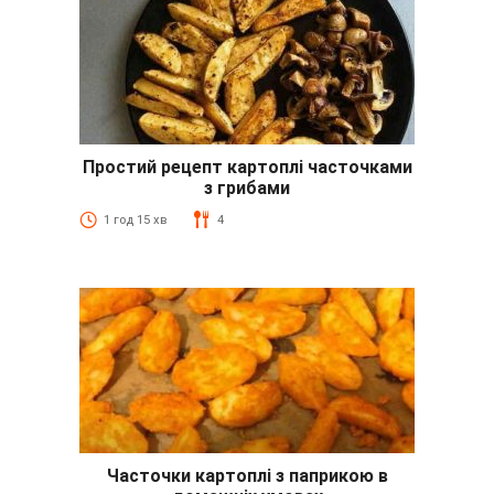
Простий рецепт картоплі часточками
з грибами
1 год 15 хв
4
Часточки картоплі з паприкою в