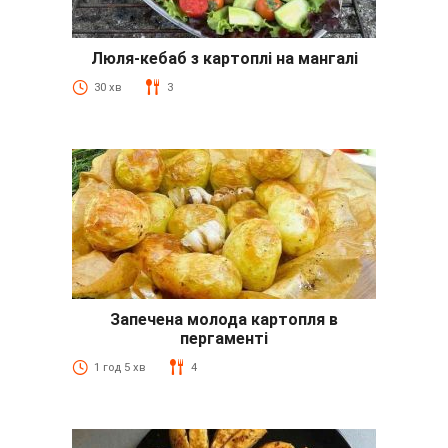
Люля-кебаб з картоплі на мангалі
30 хв
3
Запечена молода картопля в
пергаменті
1 год 5 хв
4