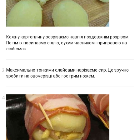
Кожну картоплину розрізаємо навпіл поздовжнім розрізом.
Потім їх посипаємо сіллю, сухим часником і приправою на
свій смак.
Максимально тонкими слайсами нарізаємо сир. Це зручно
зробити на овочерізці або гострим ножем.