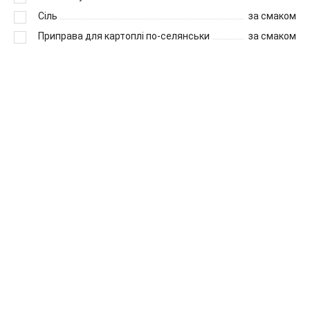
Сіль
за смаком
Приправа для картоплі по-селянськи
за смаком