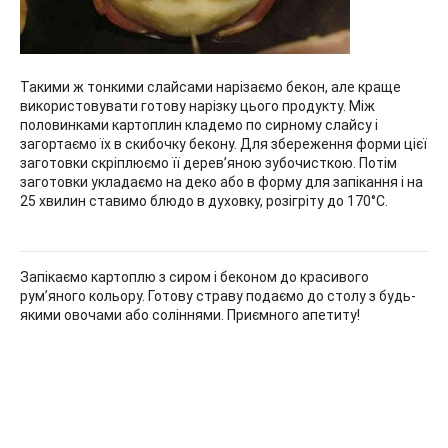
Такими ж тонкими слайсами нарізаємо бекон, але краще
використовувати готову нарізку цього продукту. Між
половинками картоплин кладемо по сирному слайсу і
загортаємо їх в скибочку бекону. Для збереження форми цієї
заготовки скріплюємо її дерев’яною зубочисткою. Потім
заготовки укладаємо на деко або в форму для запікання і на
25 хвилин ставимо блюдо в духовку, розігріту до 170°С.
Запікаємо картоплю з сиром і беконом до красивого
рум’яного кольору. Готову страву подаємо до столу з будь-
якими овочами або соліннями. Приємного апетиту!