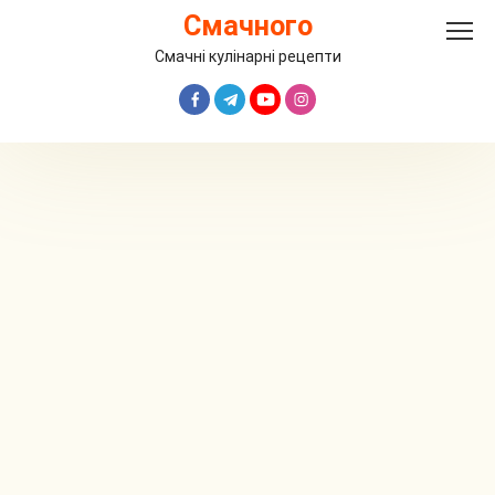
Перейти
Смачного
до
вмісту
Смачні кулінарні рецепти