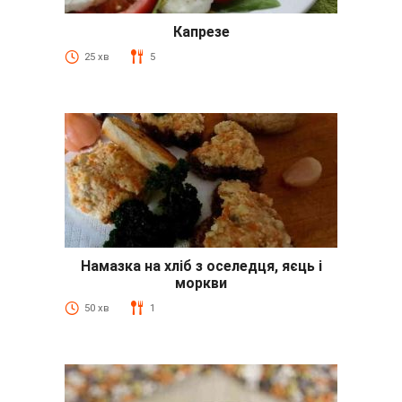
Капрезе
25 хв
5
Намазка на хліб з оселедця, яєць і
моркви
50 хв
1