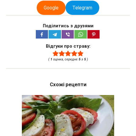
Google
Telegram
Поділитись з друзями
Відгуки про страву:
(
1
оцінка, середнє
5
з
5
)
Схожі рецепти