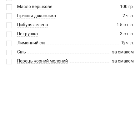
Масло вершкове
100
гр.
Гірчиця діжонська
2
ч. л.
Цибуля зелена
1.5
ст. л.
Петрушка
3
ст. л.
Лимонний сік
½
ч. л.
Сіль
за смаком
Перець чорний мелений
за смаком