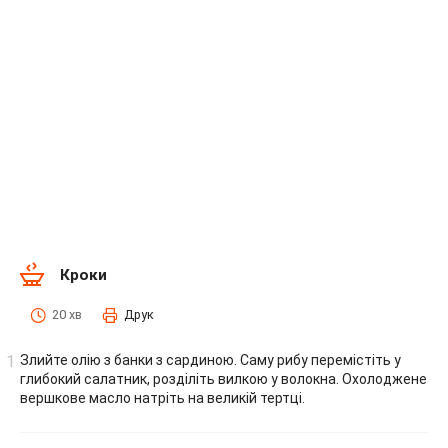
Кроки
20 хв
Друк
Злийте олію з банки з сардиною. Саму рибу перемістіть у
глибокий салатник, розділіть вилкою у волокна. Охолоджене
вершкове масло натріть на великій тертці.