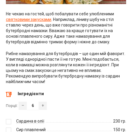
Не чекаю на гостей, щоб побалувати себе улюбленими
святковими закусками
. Наприклад, ліниву шубу на стіл
ставлю через день, що вже говорити про різноманітні
бутербродні намазки. Вважаю за краще готувати їх на
основі плавленого сиру. Адже таке намазування для
бутербродів відмінно тримає форму і ніжне до смаку.
Рибне намазування для бутербродів – ще один мій фаворит.
У вигляді однорідної пасти її не готую. Мені подобається,
коли в намазці можна розглянути кожен її інгредієнт. При
цьому на смак закуски це негативно не впливає.
Рекомендую випробувати бутербродну намазку із сардин
найближчим часом!
Інгредієнти
–
+
Порції:
Сардина в олії
230
гр.
Сир плавлений
150
гр.