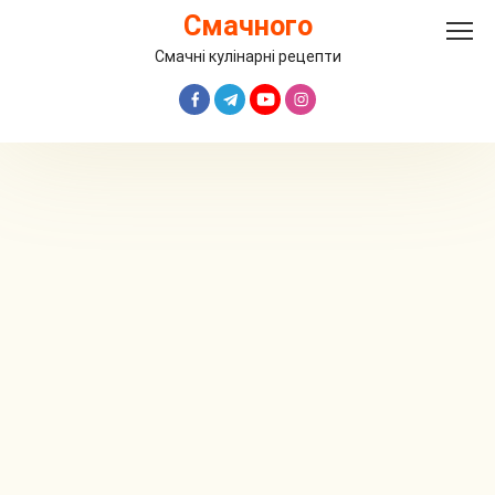
Перейти
Смачного
до
вмісту
Смачні кулінарні рецепти