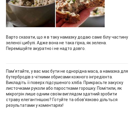
Варто сказати, що я в таку намазку додаю саме білу частину
зеленої цибулі. Адже вона не така гірка, як зелена.
Перемішуйте акуратно і не надто довго.
Пам’ятайте, у вас має бути не однорідна маса, а намазка для
бутербродів з чіткими обрисами кожного інгредієнта.
Викладіть її поверх підсушеного хліба. Прикрасьте закуску
листочками руколи або паростками горошку. Помітили, як
мікрогрін лише одним своїм виглядом здатний зробити
страву елегантнішою? Готуйте та обов’язково дільться
результатами у коментарях!