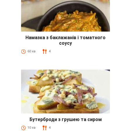
Намазка з баклажанів і томатного
соусу
60 хв
4
Бутерброди з грушею та сиром
10 хв
4