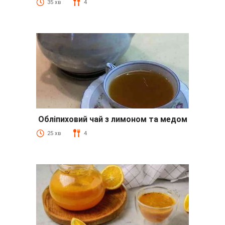
35 хв
4
Обліпиховий чай з лимоном та медом
25 хв
4