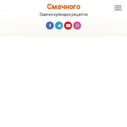
Перейти
Смачного
до
вмісту
Смачні кулінарні рецепти