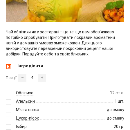
Чай обліпихи як у ресторані – це те, що вам обов’язково
потрібно спробувати. Приготувати яскравий ароматний
напій у домашніх умовах зможе кожен. Для цього
використовуйте перевірений покроковий рецепт нашої
добірки. Порадуйте себе та своїх близьких.
Інгредієнти
–
+
Порції:
Обліпиха
12
ст.л.
Апельсин
1
шт.
М’ята свіжа
до смаку
Цукор-пісок
до смаку
Імбир
20
гр.