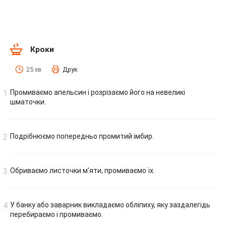
Кроки
25 хв
Друк
Промиваємо апельсин і розрізаємо його на невеликі
шматочки.
Подрібнюємо попередньо промитий імбир.
Обриваємо листочки м’яти, промиваємо їх.
У банку або заварник викладаємо обліпиху, яку заздалегідь
перебираємо і промиваємо.