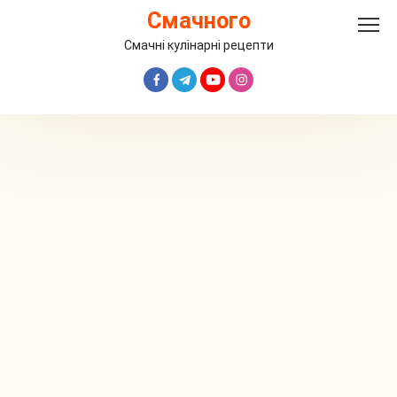
Перейти
Смачного
до
вмісту
Смачні кулінарні рецепти