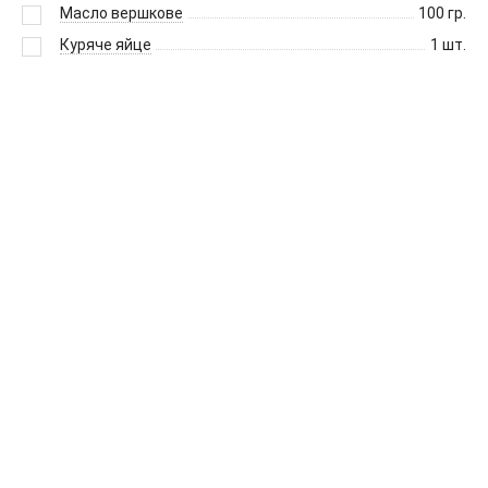
Масло вершкове
100
гр.
Куряче яйце
1
шт.