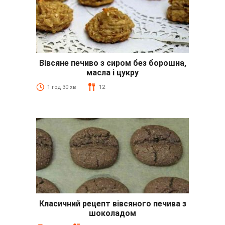
Вівсяне печиво з сиром без борошна,
масла і цукру
1 год 30 хв
12
Класичний рецепт вівсяного печива з
шоколадом