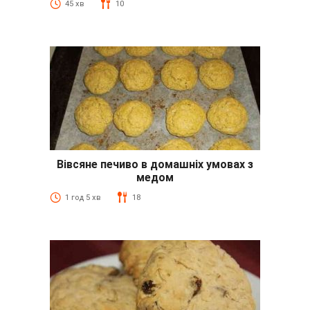
45 хв
10
Вівсяне печиво в домашніх умовах з
медом
1 год 5 хв
18