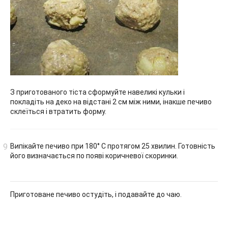
З приготованого тіста сформуйте навеликі кульки і
покладіть на деко на відстані 2 см між ними, інакше печиво
склеїться і втратить форму.
Випікайте печиво при 180° C протягом 25 хвилин. Готовність
його визначається по появі коричневої скоринки.
Приготоване печиво остудіть, і подавайте до чаю.