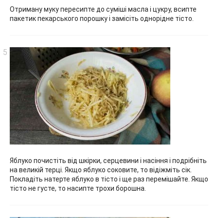
Отриману муку пересипте до суміші масла і цукру, всипте
пакетик пекарського порошку і замісіть однорідне тісто.
Яблуко почистіть від шкірки, серцевини і насіння і подрібніть
на великій терці. Якщо яблуко соковите, то відіжміть сік.
Покладіть натерте яблуко в тісто і ще раз перемішайте. Якщо
тісто не густе, то насипте трохи борошна.