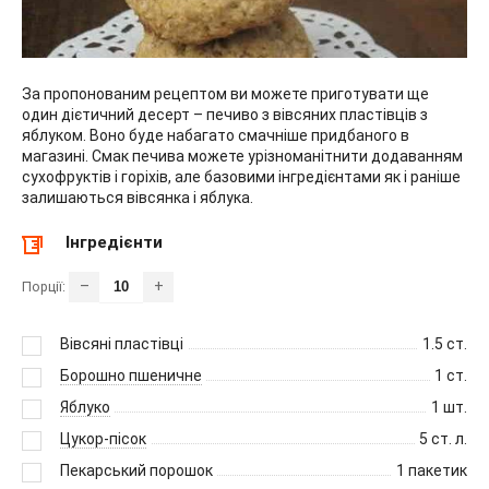
За пропонованим рецептом ви можете приготувати ще
один дієтичний десерт – печиво з вівсяних пластівців з
яблуком. Воно буде набагато смачніше придбаного в
магазині. Смак печива можете урізноманітнити додаванням
сухофруктів і горіхів, але базовими інгредієнтами як і раніше
залишаються вівсянка і яблука.
Інгредієнти
–
+
Порції:
Вівсяні пластівці
1.5
ст.
Борошно пшеничне
1
ст.
Яблуко
1
шт.
Цукор-пісок
5
ст. л.
Пекарський порошок
1
пакетик