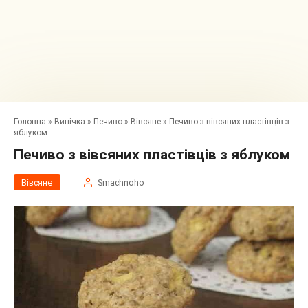
Головна
»
Випічка
»
Печиво
»
Вівсяне
»
Печиво з вівсяних пластівців з
яблуком
Печиво з вівсяних пластівців з яблуком
Вівсяне
Smachnoho