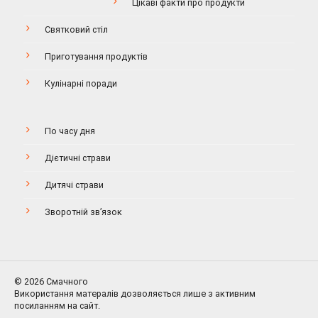
Цікаві факти про продукти
Святковий стіл
Приготування продуктів
Кулінарні поради
По часу дня
Дієтичні страви
Дитячі страви
Зворотній зв’язок
© 2026 Смачного
Використання матералів дозволяється лише з активним
посиланням на сайт.