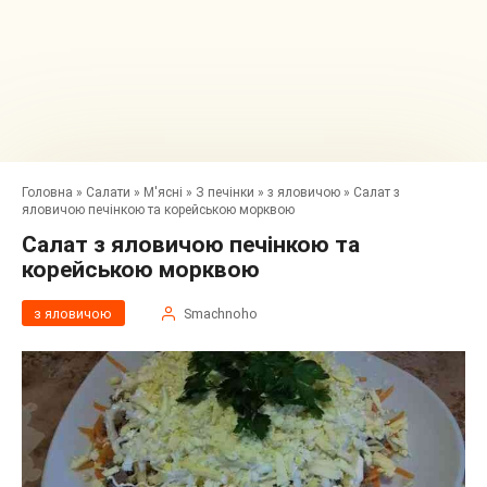
Головна
»
Салати
»
М'ясні
»
З печінки
»
з яловичою
»
Салат з
яловичою печінкою та корейською морквою
Салат з яловичою печінкою та
корейською морквою
з яловичою
Smachnoho