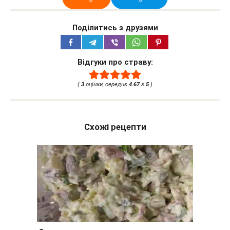
Поділитись з друзями
Відгуки про страву:
(
3
оцінки, середнє
4.67
з
5
)
Схожі рецепти