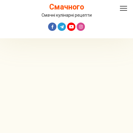
Перейти
Смачного
до
вмісту
Смачні кулінарні рецепти