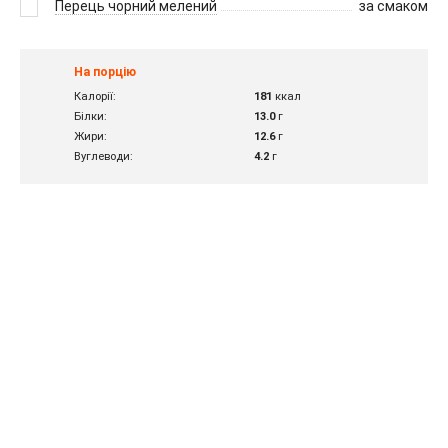
Перець чорний мелений
за смаком
На порцію
Калорії:
181
ккал
Білки:
13.0
г
Жири:
12.6
г
Вуглеводи:
4.2
г