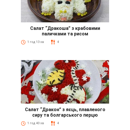
Салат “Дракоша” з крабовими
паличками та рисом
1 год 13 хв
4
Салат “Дракон” з яєць, плавленого
сиру та болгарського перцю
1 год 40 хв
4