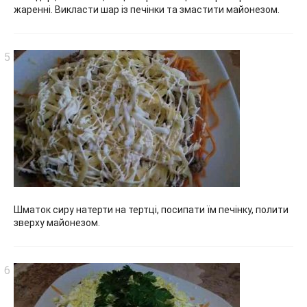
жаренні. Викласти шар із печінки та змастити майонезом.
Шматок сиру натерти на тертці, посипати їм печінку, полити
зверху майонезом.