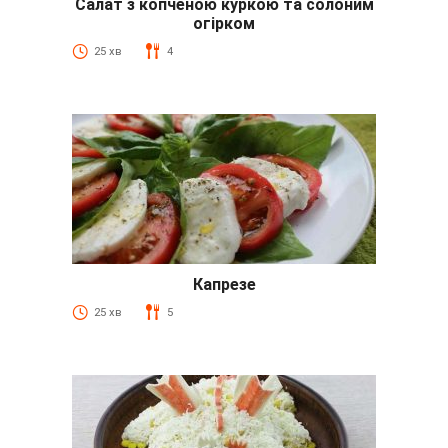
Салат з копченою куркою та солоним
огірком
25 хв
4
Капрезе
25 хв
5