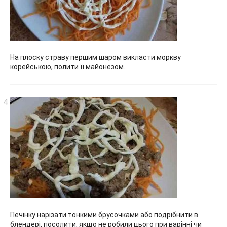
На плоску страву першим шаром викласти моркву
корейською, полити її майонезом.
Печінку нарізати тонкими брусочками або подрібнити в
блендері, посолити, якщо не робили цього при варінні чи