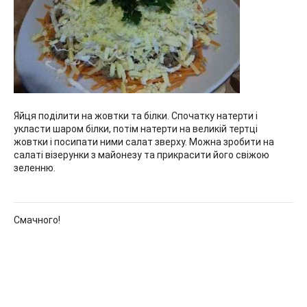
Яйця поділити на жовтки та білки. Спочатку натерти і
укласти шаром білки, потім натерти на великій тертці
жовтки і посипати ними салат зверху. Можна зробити на
салаті візерунки з майонезу та прикрасити його свіжою
зеленню.
Смачного!