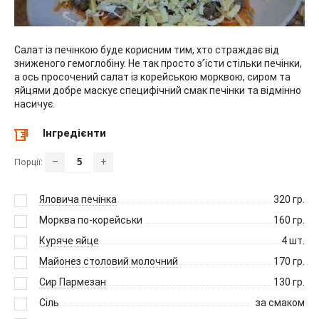
Салат із печінкою буде корисним тим, хто страждає від
зниженого гемоглобіну. Не так просто з’їсти стільки печінки,
а ось просочений салат із корейською морквою, сиром та
яйцями добре маскує специфічний смак печінки та відмінно
насичує.
Інгредієнти
–
+
Порції:
Яловича печінка
320
гр.
Морква по-корейськи
160
гр.
Куряче яйце
4
шт.
Майонез столовий молочний
170
гр.
Сир Пармезан
130
гр.
Сіль
за смаком