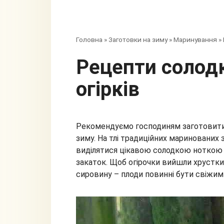
Головна
»
Заготовки на зиму
»
Маринування
»
Рецепти солодких маринованих
огірків
Рекомендуємо господиням заготовити 
зиму. На тлі традиційних маринованих 
виділятися цікавою солодкою ноткою і
закаток. Щоб огірочки вийшли хрустки
сировину – плоди повинні бути свіжим