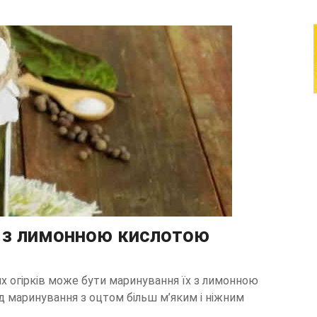
и з лимонною кислотою
х огірків може бути маринування їх з лимонною
ід маринування з оцтом більш м’яким і ніжним