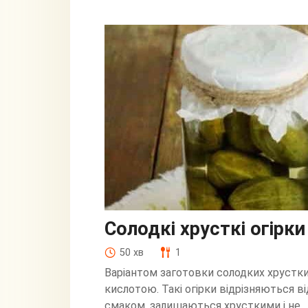
Солодкі хрусткі огірк
50 хв
1
Варіантом заготовки солодких хрустки
кислотою. Такі огірки відрізняються в
смаком, залишаються хрусткими і не.