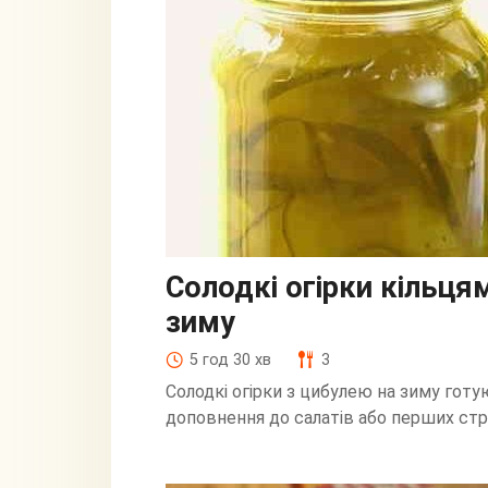
Солодкі огірки кільця
зиму
5 год 30 хв
3
Солодкі огірки з цибулею на зиму готуют
доповнення до салатів або перших стра