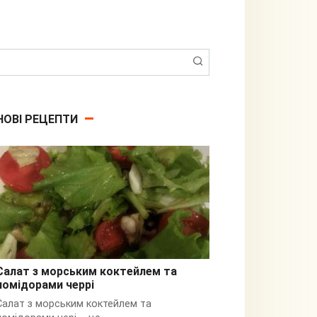
Пошук:
НОВІ РЕЦЕПТИ
Салат з морським коктейлем та
помідорами черрі
З кальмарами
Салат з морським коктейлем та