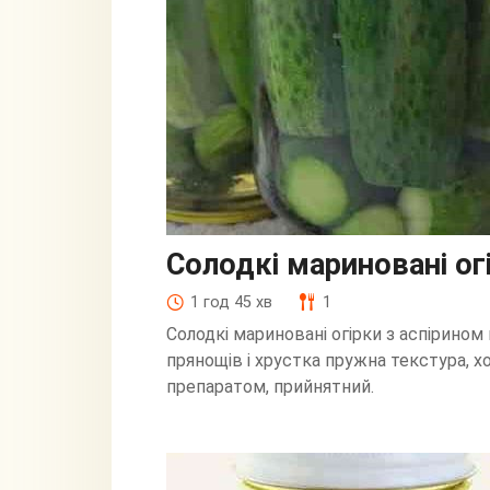
Солодкі мариновані ог
1 год 45 хв
1
Солодкі мариновані огірки з аспірином
прянощів і хрустка пружна текстура, хо
препаратом, прийнятний.