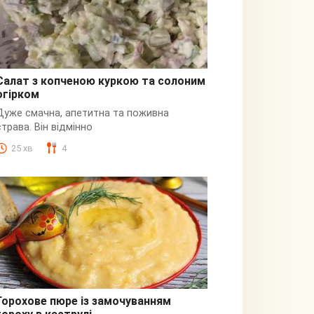
Салат з копченою куркою та солоним
огірком
З куркою
Дуже смачна, апетитна та поживна
страва. Він відмінно
25 хв
4
Горохове пюре із замочуванням