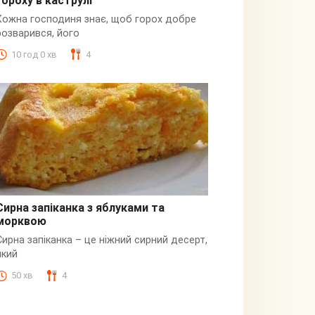
гороху в каструлі
Пюре
Кожна господиня знає, щоб горох добре
розварився, його
10 год 0 хв
4
Сирна запіканка з яблуками та
морквою
Сирна
Сирна запіканка – це ніжний сирний десерт,
який
50 хв
4