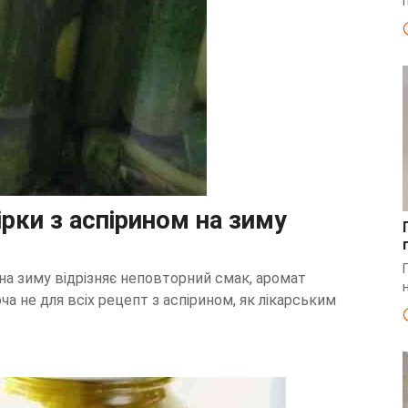
ірки з аспірином на зиму
 на зиму відрізняє неповторний смак, аромат
ча не для всіх рецепт з аспірином, як лікарським