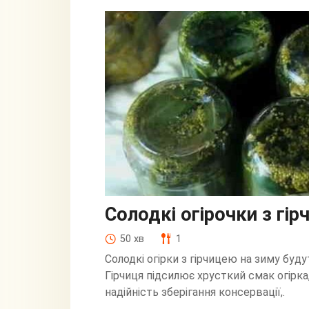
Солодкі огірочки з гі
50 хв
1
Солодкі огірки з гірчицею на зиму буду
Гірчиця підсилює хрусткий смак огірка
надійність зберігання консервації,.