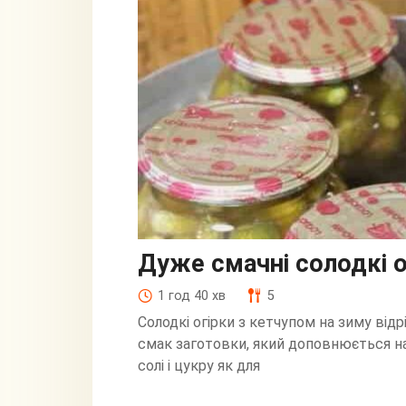
Дуже смачні солодкі о
1 год 40 хв
5
Солодкі огірки з кетчупом на зиму від
смак заготовки, який доповнюється н
солі і цукру як для