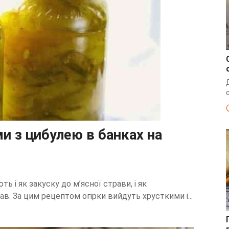
ми з цибулею в банках на
ь і як закуску до м’ясної страви, і як
в. За цим рецептом огірки вийдуть хрусткими і...