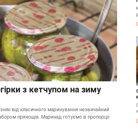
гірки з кетчупом на зиму
різняє від класичного маринування незвичайний
абором прянощів. Маринад готуємо в пропорції