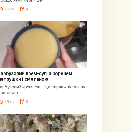
помідорами чері – це
20 хв
4
Гарбузовий крем-суп, з коренем
петрушки і сметаною
Гарбузовий
Гарбузовий крем-суп – це справжня осіння
насолода
49 хв
8