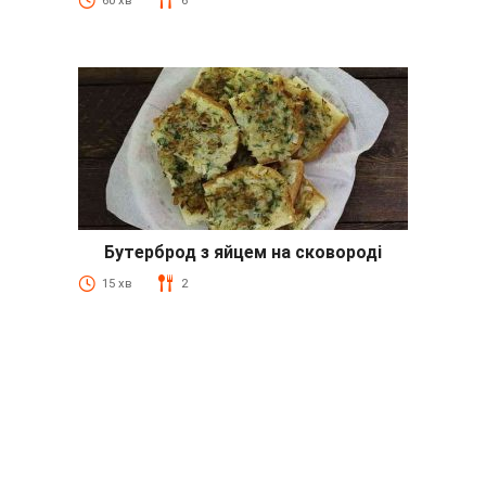
60 хв
6
Бутерброд з яйцем на сковороді
15 хв
2