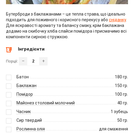
Бутерброди з баклажанами – це тепла страва, що ідеально
підходить для поживного і корисного перекусу або
сніданку
.
Для яскравості аромату та балансу смаку, крім баклажана
додамо на скибочку хліба слайси помідора і присмачимо всі
компоненти сирною стружкою.
Інгредієнти
–
+
Порції:
Батон
180
гр.
Баклажан
150
гр.
Помідор
100
гр.
Майонез столовий молочний
40
гр.
Часник
1
зубець
Сир твердий
50
гр.
Рослинна олія
для смаження