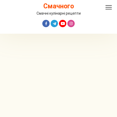
Перейти
Смачного
до
вмісту
Смачні кулінарні рецепти