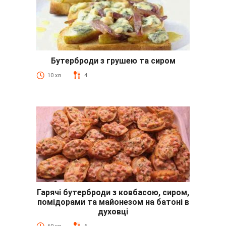
Бутерброди з грушею та сиром
10 хв
4
Гарячі бутерброди з ковбасою, сиром,
помідорами та майонезом на батоні в
духовці