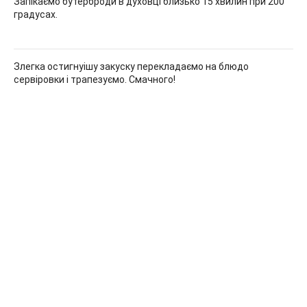
Запікаємо бутерброди в духовці близько 15 хвилин при 200
градусах.
Злегка остигнуішу закуску перекладаємо на блюдо
сервіровки і трапезуємо. Смачного!