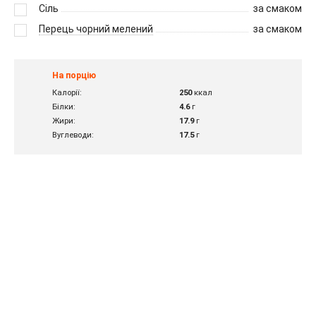
Сіль
за смаком
Перець чорний мелений
за смаком
На порцію
Калорії:
250
ккал
Білки:
4.6
г
Жири:
17.9
г
Вуглеводи:
17.5
г