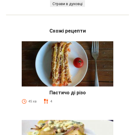
Страви в духовці
Схожі рецепти
Пастичо ді різо
45 хв
4