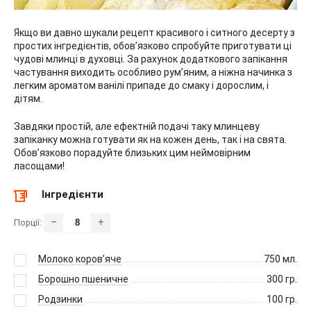
Якщо ви давно шукали рецепт красивого і ситного десерту з
простих інгредієнтів, обов’язково спробуйте приготувати ці
чудові млинці в духовці. За рахунок додаткового запікання
частування виходить особливо рум’яним, а ніжна начинка з
легким ароматом ванілі припаде до смаку і дорослим, і
дітям.
Завдяки простій, але ефектній подачі таку млинцеву
запіканку можна готувати як на кожен день, так і на свята.
Обов’язково порадуйте близьких цим неймовірним
ласощами!
Інгредієнти
–
+
Порції:
Молоко коров’яче
750
мл.
Борошно пшеничне
300
гр.
Родзинки
100
гр.