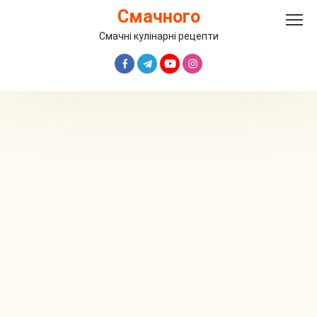
Перейти
Смачного
до
вмісту
Смачні кулінарні рецепти