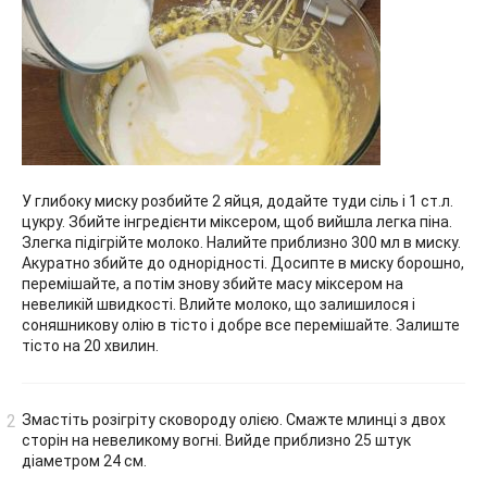
У глибоку миску розбийте 2 яйця, додайте туди сіль і 1 ст.л.
цукру. Збийте інгредієнти міксером, щоб вийшла легка піна.
Злегка підігрійте молоко. Налийте приблизно 300 мл в миску.
Акуратно збийте до однорідності. Досипте в миску борошно,
перемішайте, а потім знову збийте масу міксером на
невеликій швидкості. Влийте молоко, що залишилося і
соняшникову олію в тісто і добре все перемішайте. Залиште
тісто на 20 хвилин.
Змастіть розігріту сковороду олією. Смажте млинці з двох
сторін на невеликому вогні. Вийде приблизно 25 штук
діаметром 24 см.