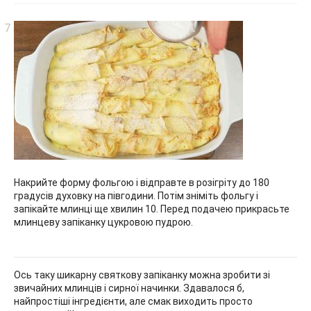
Накрийте форму фольгою і відправте в розігріту до 180
градусів духовку на півгодини. Потім зніміть фольгу і
запікайте млинці ще хвилин 10. Перед подачею прикрасьте
млинцеву запіканку цукровою пудрою.
Ось таку шикарну святкову запіканку можна зробити зі
звичайних млинців і сирної начинки. Здавалося б,
найпростіші інгредієнти, але смак виходить просто