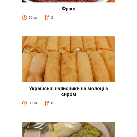
Фріко
50 хв
2
Українські налисники на молоці з
сиром
30 хв
8