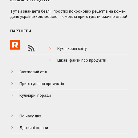
Тут ви знайдети безліч простих покрокових рецептів на кожен
день українською мовою, як можна приготувати смачно стави!
ПАРТНЕРИ
Кухні країн світу
Цікаві факти про продукти
Святковий стіл
Приготування продуктів
Кулінарні поради
По часу дня
Дієтичні страви