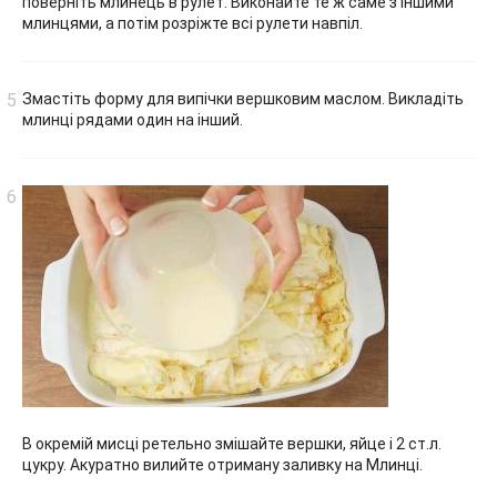
поверніть млинець в рулет. Виконайте те ж саме з іншими
млинцями, а потім розріжте всі рулети навпіл.
Змастіть форму для випічки вершковим маслом. Викладіть
млинці рядами один на інший.
В окремій мисці ретельно змішайте вершки, яйце і 2 ст.л.
цукру. Акуратно вилийте отриману заливку на Млинці.