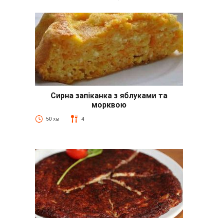
Сирна запіканка з яблуками та
морквою
50 хв
4