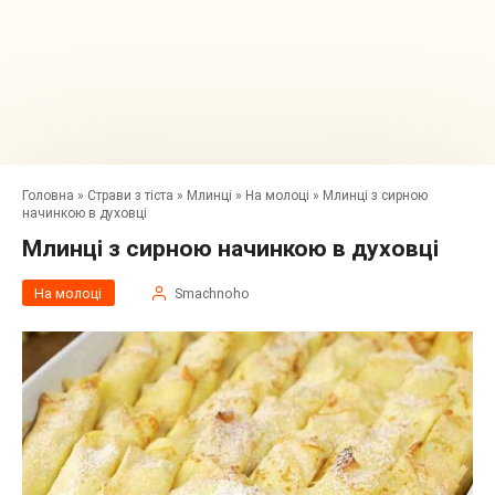
Головна
»
Страви з тіста
»
Млинці
»
На молоці
»
Млинці з сирною
начинкою в духовці
Млинці з сирною начинкою в духовці
На молоці
Smachnoho