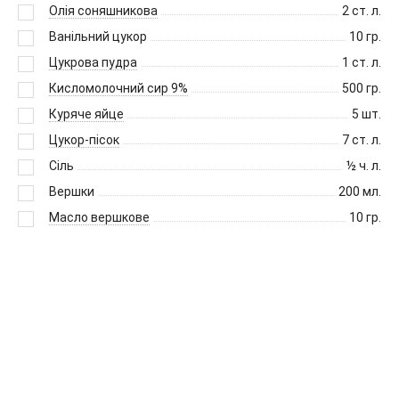
Олія соняшникова
2
ст. л.
Ванільний цукор
10
гр.
Цукрова пудра
1
ст. л.
Кисломолочний сир 9%
500
гр.
Куряче яйце
5
шт.
Цукор-пісок
7
ст. л.
Сіль
½
ч. л.
Вершки
200
мл.
Масло вершкове
10
гр.