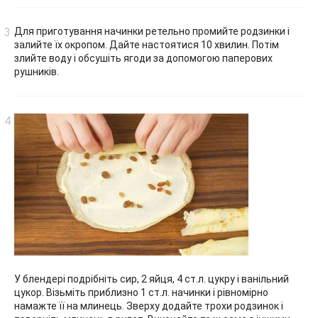
Для приготування начинки ретельно промийте родзинки і
залийте їх окропом. Дайте настоятися 10 хвилин. Потім
злийте воду і обсушіть ягоди за допомогою паперових
рушників.
У блендері подрібніть сир, 2 яйця, 4 ст.л. цукру і ванільний
цукор. Візьміть приблизно 1 ст.л. начинки і рівномірно
намажте її на млинець. Зверху додайте трохи родзинок і