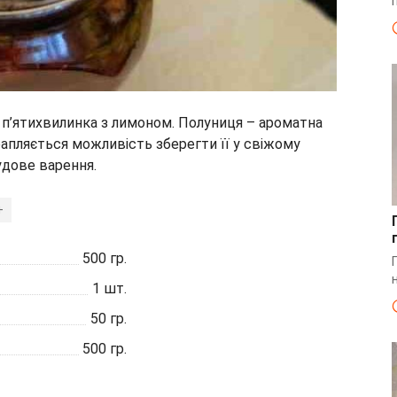
 п’ятихвилинка з лимоном. Полуниця – ароматна
трапляється можливість зберегти її у свіжому
удове варення.
+
500
гр.
1
шт.
50
гр.
500
гр.