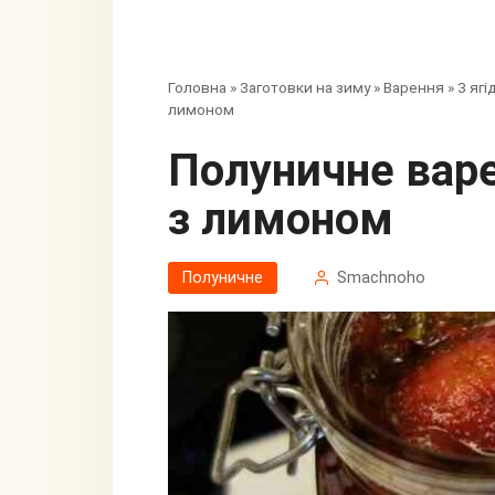
Головна
»
Заготовки на зиму
»
Варення
»
З ягі
лимоном
Полуничне варення п’ятихвилинка
з лимоном
Полуничне
Smachnoho