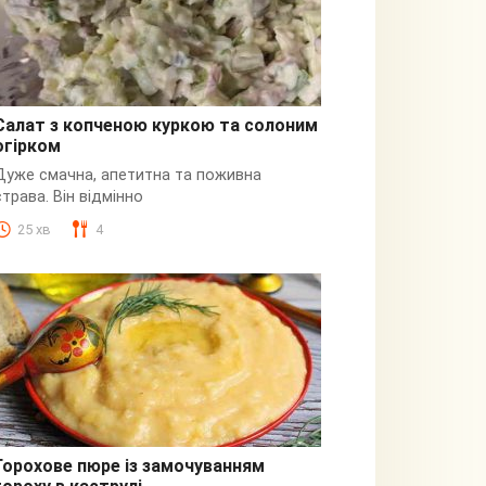
Салат з копченою куркою та солоним
огірком
З куркою
Дуже смачна, апетитна та поживна
страва. Він відмінно
25 хв
4
Горохове пюре із замочуванням