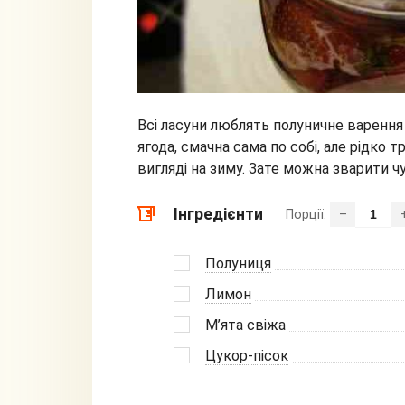
Всі ласуни люблять полуничне варення
ягода, смачна сама по собі, але рідко 
вигляді на зиму. Зате можна зварити ч
Інгредієнти
Порції:
–
Полуниця
Лимон
М’ята свіжа
Цукор-пісок