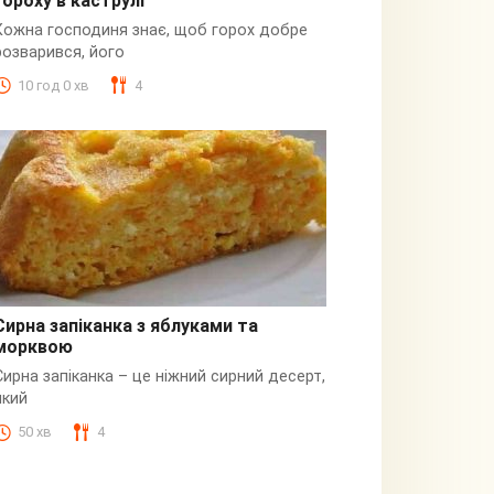
гороху в каструлі
Пюре
Кожна господиня знає, щоб горох добре
розварився, його
10 год 0 хв
4
Сирна запіканка з яблуками та
морквою
Сирна
Сирна запіканка – це ніжний сирний десерт,
який
50 хв
4