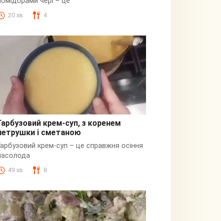
помідорами чері – це
20 хв
4
Гарбузовий крем-суп, з коренем
петрушки і сметаною
Гарбузовий
Гарбузовий крем-суп – це справжня осіння
насолода
49 хв
8