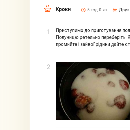
Кроки
5 год 0 хв
Друк
Приступимо до приготування пол
Полуницю ретельно переберіть. Я
промийте і зайвої рідини дайте с