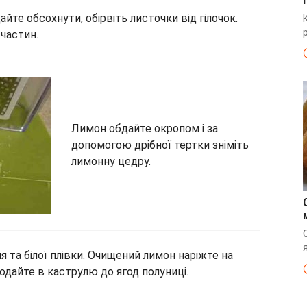
йте обсохнути, обірвіть листочки від гілочок.
 частин.
Лимон обдайте окропом і за
допомогою дрібної тертки зніміть
лимонну цедру.
я та білої плівки. Очищений лимон наріжте на
одайте в каструлю до ягод полуниці.