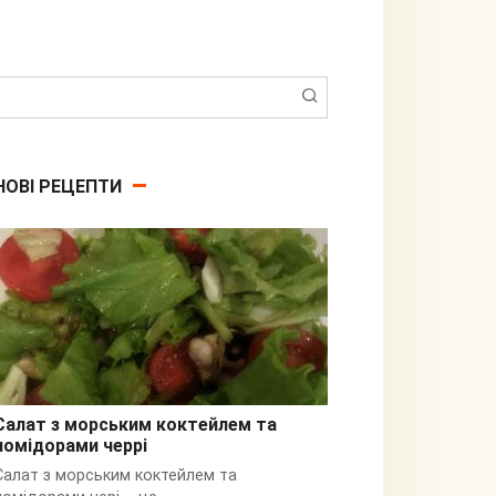
Пошук:
НОВІ РЕЦЕПТИ
Салат з морським коктейлем та
помідорами черрі
З кальмарами
Салат з морським коктейлем та