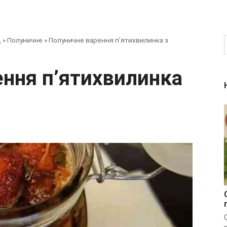
д
»
Полуничне
»
Полуничне варення п’ятихвилинка з