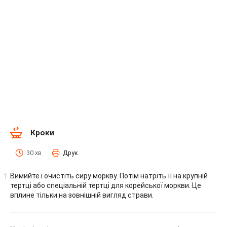
Кроки
30 хв
Друк
Вимийте і очистіть сиру моркву. Потім натріть її на крупній
тертці або спеціальній тертці для корейської моркви. Це
вплине тільки на зовнішній вигляд страви.