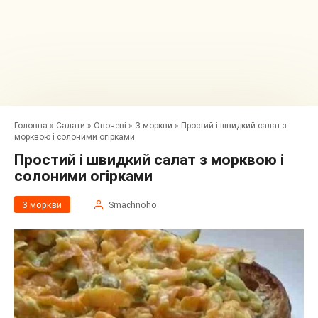
Головна
»
Салати
»
Овочеві
»
З моркви
»
Простий і швидкий салат з
морквою і солоними огірками
Простий і швидкий салат з морквою і
солоними огірками
З моркви
Smachnoho