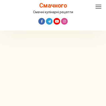
Перейти
Смачного
до
вмісту
Смачні кулінарні рецепти