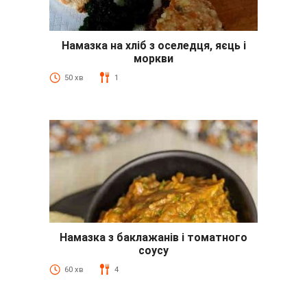
Намазка на хліб з оселедця, яєць і
моркви
50 хв
1
Намазка з баклажанів і томатного
соусу
60 хв
4