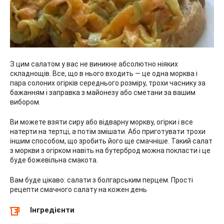
З цим салатом у вас не виникне абсолютно ніяких
складнощів. Все, що в нього входить — це одна морква і
пара солоних огірків середнього розміру, трохи часнику за
бажанням і заправка з майонезу або сметани за вашим
вибором.
Ви можете взяти сиру або відварну моркву, огірки і все
натерти на тертці, а потім змішати. Або приготувати трохи
іншим способом, що зробить його ще смачніше. Такий салат
з моркви з огірком навіть на бутерброд можна покласти і це
буде божевільна смакота.
Вам буде цікаво: салати з болгарським перцем. Прості
рецепти смачного салату на кожен день
Інгредієнти