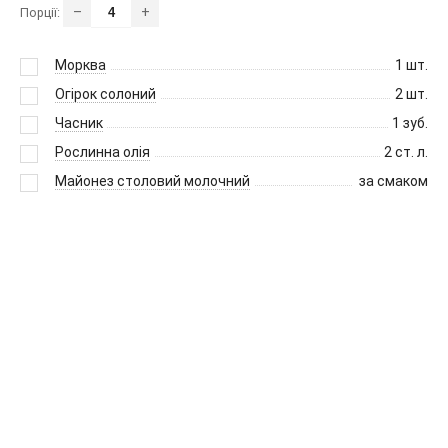
–
+
Порції:
Морква
1
шт.
Огірок солоний
2
шт.
Часник
1
зуб.
Рослинна олія
2
ст. л.
Майонез столовий молочний
за смаком