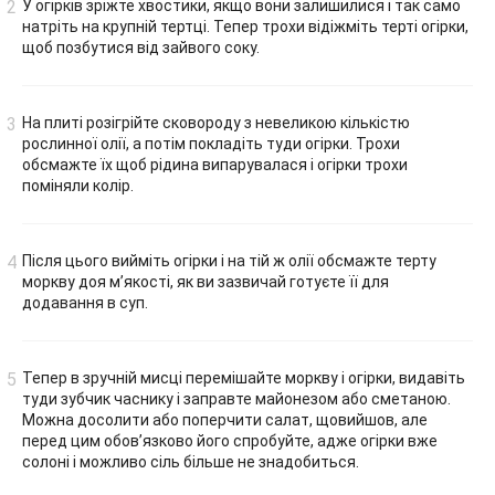
У огірків зріжте хвостики, якщо вони залишилися і так само
натріть на крупній тертці. Тепер трохи відіжміть терті огірки,
щоб позбутися від зайвого соку.
На плиті розігрійте сковороду з невеликою кількістю
рослинної олії, а потім покладіть туди огірки. Трохи
обсмажте їх щоб рідина випарувалася і огірки трохи
поміняли колір.
Після цього вийміть огірки і на тій ж олії обсмажте терту
моркву доя м’якості, як ви зазвичай готуєте її для
додавання в суп.
Тепер в зручній мисці перемішайте моркву і огірки, видавіть
туди зубчик часнику і заправте майонезом або сметаною.
Можна досолити або поперчити салат, щовийшов, але
перед цим обов’язково його спробуйте, адже огірки вже
солоні і можливо сіль більше не знадобиться.