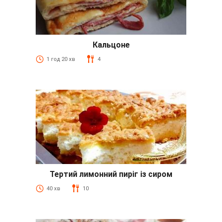
Кальцоне
1 год 20 хв
4
Тертий лимонний пиріг із сиром
40 хв
10