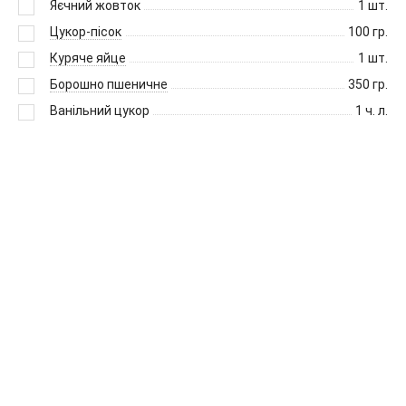
Яєчний жовток
1
шт.
Цукор-пісок
100
гр.
Куряче яйце
1
шт.
Борошно пшеничне
350
гр.
Ванільний цукор
1
ч. л.