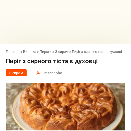
Головна
»
Випічка
»
Пироги
»
З сиром
»
Пиріг з сирного тіста в духовці
Пиріг з сирного тіста в духовці
З сиром
Smachnoho