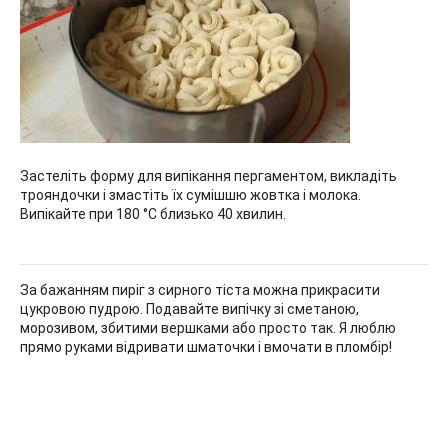
Застеліть форму для випікання пергаментом, викладіть
трояндочки і змастіть їх сумішшю жовтка і молока.
Випікайте при 180 °С близько 40 хвилин.
За бажанням пиріг з сирного тіста можна прикрасити
цукровою пудрою. Подавайте випічку зі сметаною,
морозивом, збитими вершками або просто так. Я люблю
прямо руками відривати шматочки і вмочати в пломбір!