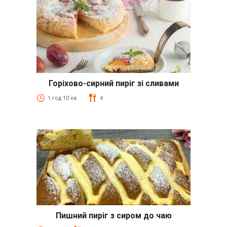
Горіхово-сирний пиріг зі сливами
1 год 10 хв
4
Пишний пиріг з сиром до чаю