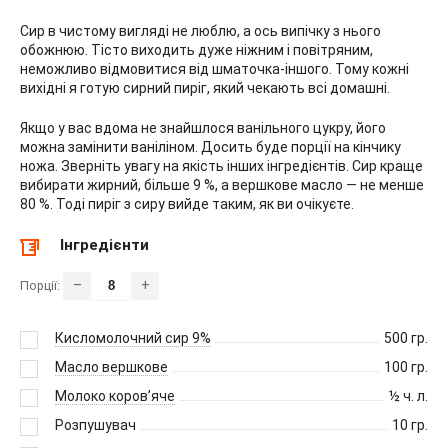
Сир в чистому вигляді не люблю, а ось випічку з нього
обожнюю. Тісто виходить дуже ніжним і повітряним,
неможливо відмовитися від шматочка-іншого. Тому кожні
вихідні я готую сирний пиріг, який чекають всі домашні.
Якщо у вас вдома не знайшлося ванільного цукру, його
можна замінити ваніліном. Досить буде порції на кінчику
ножа. Зверніть увагу на якість інших інгредієнтів. Сир краще
вибирати жирний, більше 9 %, а вершкове масло — не менше
80 %. Тоді пиріг з сиру вийде таким, як ви очікуєте.
Інгредієнти
–
+
Порції:
Кисломолочний сир 9%
500
гр.
Масло вершкове
100
гр.
Молоко коров’яче
½
ч. л.
Розпушувач
10
гр.