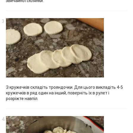
звичайної склянки.
З кружечків складіть трояндочки. Для цього викладіть 4-5
кружечків в ряд один на інший, поверніть їх в рулет і
розріжте навпіл.