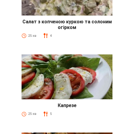
Салат з копченою куркою та солоним
огірком
25 хв
4
Капрезе
25 хв
5