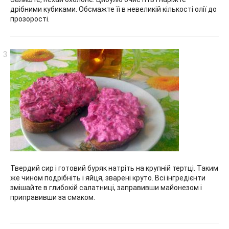
дрібними кубиками. Обсмажте її в невеликій кількості олії до
прозорості.
Твердий сир і готовий буряк натріть на крупній тертці. Таким
же чином подрібніть і яйця, зварені круто. Всі інгредієнти
змішайте в глибокій салатниці, заправивши майонезом і
приправивши за смаком.