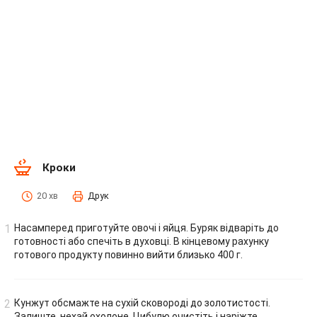
Кроки
20 хв
Друк
Насамперед приготуйте овочі і яйця. Буряк відваріть до
готовності або спечіть в духовці. В кінцевому рахунку
готового продукту повинно вийти близько 400 г.
Кунжут обсмажте на сухій сковороді до золотистості.
Залиште, нехай охолоне. Цибулю очистіть і наріжте