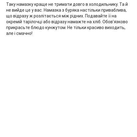
Таку намазку краще не тримати довго в холодильнику. Та й
не вийде це у вас. Намазка з буряка настільки приваблива,
що відразу ж розлітається між рідних. Подавайте її на
окремій тарілочці або відразу намажте на хліб. Обов’язково
прикрасьте блюдо кунжутом. Не тільки красиво виходить,
але і смачно!