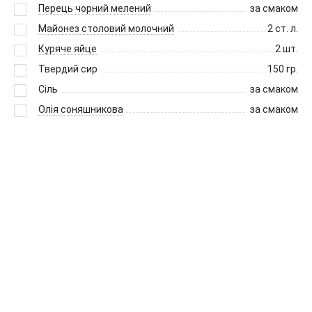
Перець чорний мелений
за смаком
Майонез столовий молочний
2
ст. л.
Куряче яйце
2
шт.
Твердий сир
150
гр.
Сіль
за смаком
Олія соняшникова
за смаком