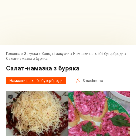
Головна
»
Закуски
»
Холодні закуски
»
Намазки на хліб і бутерброди
»
Салат-намазка з буряка
Салат-намазка з буряка
Намазки на хліб і бутерброди
Smachnoho