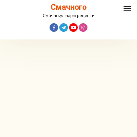
Перейти
Смачного
до
вмісту
Смачні кулінарні рецепти