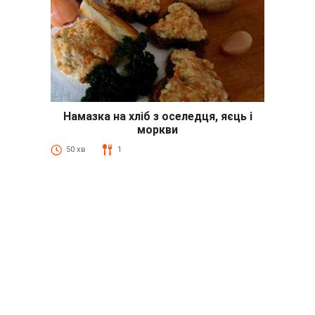
Намазка на хліб з оселедця, яєць і
моркви
50 хв
1