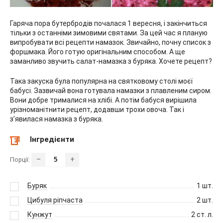
Гаряча пора бутербродів почалася 1 вересня, і закінчиться
тільки з останніми зимовими святами. За цей час я планую
випробувати всі рецепти намазок. Звичайно, почну список з
форшмака. Його готую оригінальним способом. А ще
заманливо звучить салат-намазка з буряка. Хочете рецепт?
Така закуска була популярна на святковому столі моєї
бабусі. Зазвичай вона готувала намазки з плавленим сиром.
Вони добре трималися на хлібі. А потім бабуся вирішила
урізноманітнити рецепт, додавши трохи овоча. Так і
з’явилася намазка з буряка.
Інгредієнти
–
+
Порції:
Буряк
1
шт.
Цибуля ріпчаста
2
шт.
Кунжут
2
ст. л.