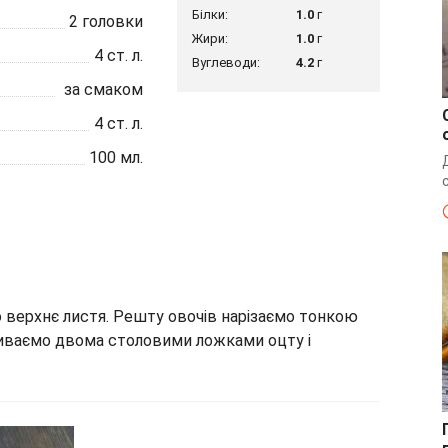
Білки:
1.0
г
2
головки
Жири:
1.0
г
4
ст. л.
Вуглеводи:
4.2
г
за смаком
4
ст. л.
100
мл.
о верхнє листя. Решту овочів нарізаємо тонкою
ливаємо двома столовими ложками оцту і