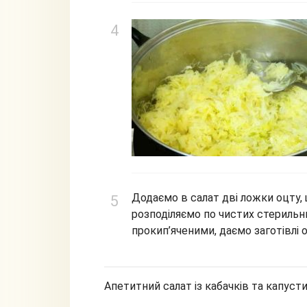
Додаємо в салат дві ложки оцту,
розподіляємо по чистих стериль
прокип’яченими, даємо заготівлі о
Апетитний салат із кабачків та капуст