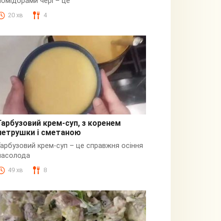
помідорами чері – це
20 хв
4
Гарбузовий крем-суп, з коренем
петрушки і сметаною
Гарбузовий
Гарбузовий крем-суп – це справжня осіння
насолода
49 хв
8