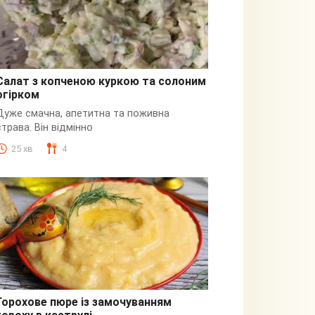
Салат з копченою куркою та солоним
огірком
З куркою
Дуже смачна, апетитна та поживна
страва. Він відмінно
25 хв
4
Горохове пюре із замочуванням