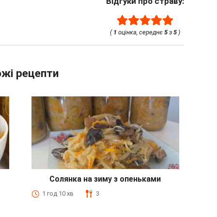
Відгуки про страву:
(
1
оцінка, середнє
5
з
5
)
жі рецепти
Солянка на зиму з опеньками
1 год 10 хв
3