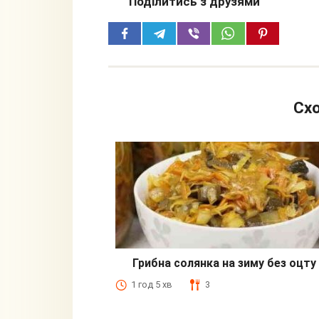
Поділитись з друзями
Схо
Грибна солянка на зиму без оцту
1 год 5 хв
3