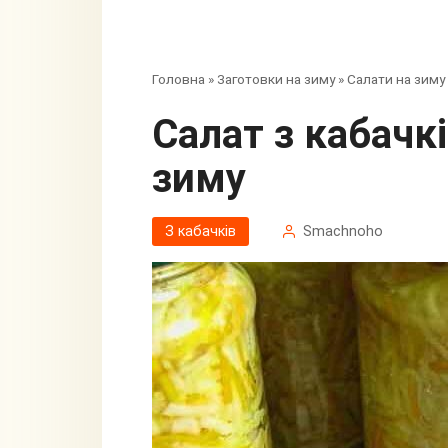
Головна
»
Заготовки на зиму
»
Салати на зиму
Салат з кабачків та капусти на
зиму
З кабачків
Smachnoho