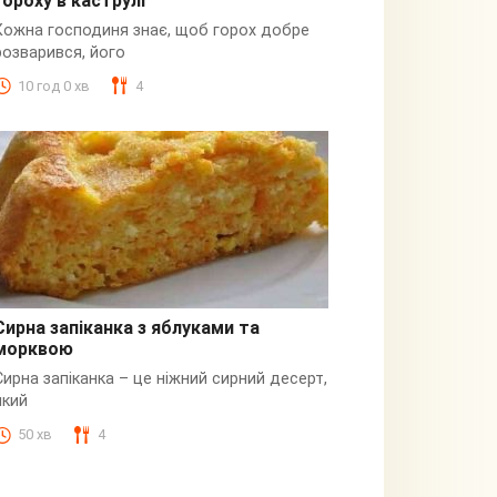
гороху в каструлі
Пюре
Кожна господиня знає, щоб горох добре
розварився, його
10 год 0 хв
4
Сирна запіканка з яблуками та
морквою
Сирна
Сирна запіканка – це ніжний сирний десерт,
який
50 хв
4