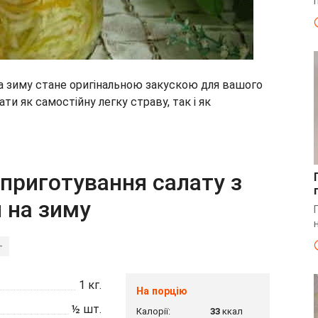
 на зиму стане оригінальною закускою для вашого
и як самостійну легку страву, так і як
приготування салату з
и на зиму
+
1
кг.
На порцію
½
шт.
Калорії:
33
ккал