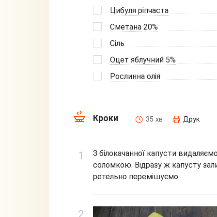
Цибуля ріпчаста
Сметана 20%
Сіль
Оцет яблучний 5%
Рослинна олія
Кроки
35 хв
Друк
З білокачанної капусти видаляєм
соломкою. Відразу ж капусту за
ретельно перемішуємо.