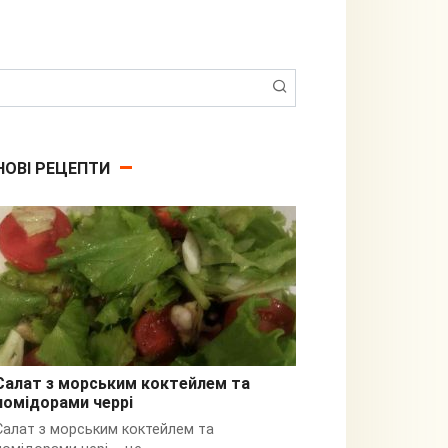
Пошук:
НОВІ РЕЦЕПТИ
Салат з морським коктейлем та
помідорами черрі
З кальмарами
Салат з морським коктейлем та