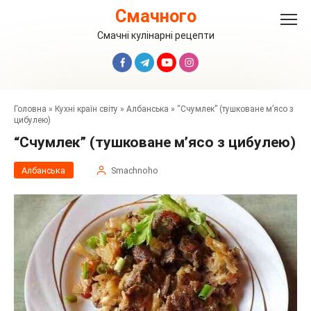
Перейти
Смачного
до
вмісту
Смачні кулінарні рецепти
Головна
»
Кухні країн світу
»
Албанська
»
“Счумлек” (тушковане м’ясо з
цибулею)
“Счумлек” (тушковане м’ясо з цибулею)
Албанська
Smachnoho