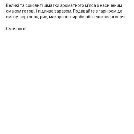
Великі та соковиті шматки ароматного м’яса з насиченим
смаком готові, і підлива заразом. Подавайте з гарніром до
смаку: картопля, рис, макаронні вироби або тушковані овочі.
Смачного!