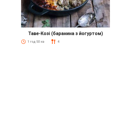
Таве-Козі (баранина з йогуртом)
1 год 50 хв
4