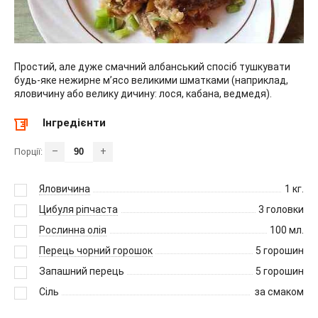
Простий, але дуже смачний албанський спосіб тушкувати
будь-яке нежирне м’ясо великими шматками (наприклад,
яловичину або велику дичину: лося, кабана, ведмедя).
Інгредієнти
–
+
Порції:
Яловичина
1
кг.
Цибуля ріпчаста
3
головки
Рослинна олія
100
мл.
Перець чорний горошок
5
горошин
Запашний перець
5
горошин
Сіль
за смаком