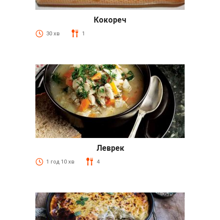
Кокореч
30 хв
1
Леврек
1 год 10 хв
4