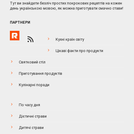
Тут ви знайдети безліч простих покрокових рецептів на кожен
день українською мовою, як можна приготувати смачно стави!
ПАРТНЕРИ
Кухні країн світу
Цікаві факти про продукти
Святковий стіл
Приготування продуктів
Кулінарні поради
По часу дня
Дієтичні страви
Дитячі страви