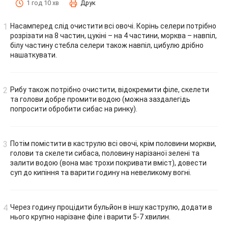
1 год 10 хв
Друк
Насамперед слід очистити всі овочі. Корінь селери потрібно
розрізати на 8 частин, цукіні – на 4 частини, морква – навпіл,
білу частину стебла селери також навпіл, цибулю дрібно
нашаткувати.
Рибу також потрібно очистити, відокремити філе, скелети
та голови добре промити водою (можна заздалегідь
попросити обробити сибас на ринку).
Потім помістити в каструлю всі овочі, крім половини моркви,
голови та скелети сибаса, половину нарізаної зелені та
залити водою (вона має трохи покривати вміст), довести
суп до кипіння та варити годину на невеликому вогні.
Через годину процідити бульйон в іншу каструлю, додати в
нього крупно нарізане філе і варити 5-7 хвилин.