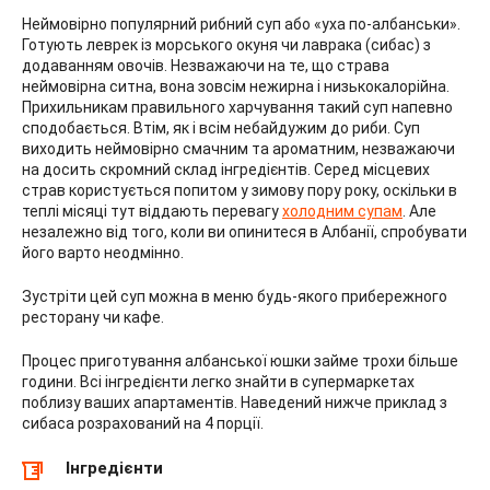
Неймовірно популярний рибний суп або «уха по-албанськи».
Готують леврек із морського окуня чи лаврака (сибас) з
додаванням овочів. Незважаючи на те, що страва
неймовірна ситна, вона зовсім нежирна і низькокалорійна.
Прихильникам правильного харчування такий суп напевно
сподобається. Втім, як і всім небайдужим до риби. Суп
виходить неймовірно смачним та ароматним, незважаючи
на досить скромний склад інгредієнтів. Серед місцевих
страв користується попитом у зимову пору року, оскільки в
теплі місяці тут віддають перевагу
холодним супам
. Але
незалежно від того, коли ви опинитеся в Албанії, спробувати
його варто неодмінно.
Зустріти цей суп можна в меню будь-якого прибережного
ресторану чи кафе.
Процес приготування албанської юшки займе трохи більше
години. Всі інгредієнти легко знайти в супермаркетах
поблизу ваших апартаментів. Наведений нижче приклад з
сибаса розрахований на 4 порції.
Інгредієнти