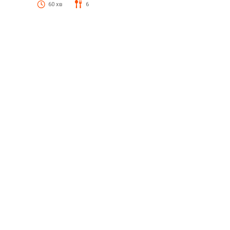
60 хв
6