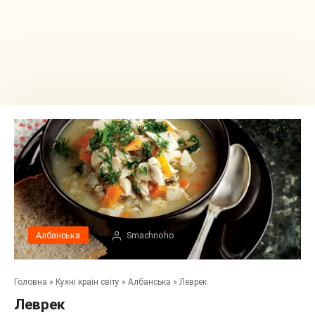
Албанська
Smachnoho
Головна
»
Кухні країн світу
»
Албанська
»
Леврек
Леврек