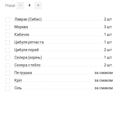
–
+
Порції:
Лаврак (Сибас)
2
шт.
Морква
3
шт.
Кабачок
1
шт.
Цибуля ріпчаста
1
шт.
Цибуля порей
2
шт.
Селера (корінь)
1
шт.
Селера стебло
2
шт.
Петрушка
за смаком
Кріп
за смаком
Сіль
за смаком