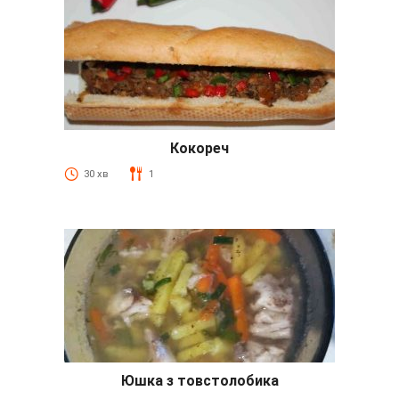
Кокореч
30 хв
1
Юшка з товстолобика