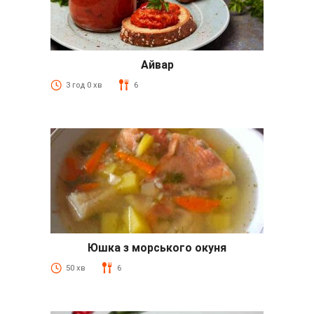
Айвар
3 год 0 хв
6
Юшка з морського окуня
50 хв
6