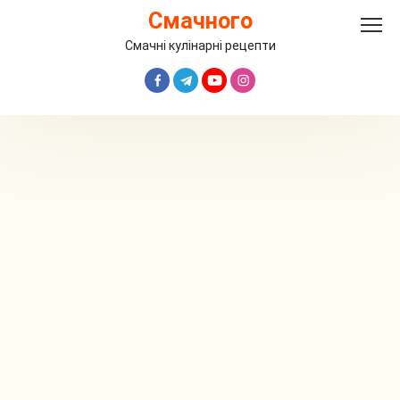
Перейти
Смачного
до
вмісту
Смачні кулінарні рецепти