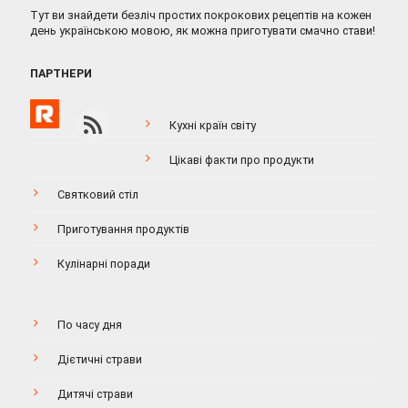
Тут ви знайдети безліч простих покрокових рецептів на кожен
день українською мовою, як можна приготувати смачно стави!
ПАРТНЕРИ
Кухні країн світу
Цікаві факти про продукти
Святковий стіл
Приготування продуктів
Кулінарні поради
По часу дня
Дієтичні страви
Дитячі страви