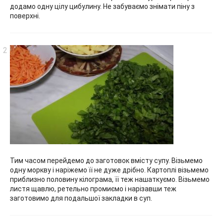
додамо одну цілу цибулину. Не забуваємо знімати піну з
поверхні.
Тим часом перейдемо до заготовок вмісту супу. Візьмемо
одну моркву і наріжемо її не дуже дрібно. Картоплі візьмемо
приблизно половину кілограма, її теж нашаткуємо. Візьмемо
листя щавлю, ретельно промиємо і нарізавши теж
заготовимо для подальшої закладки в суп.