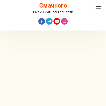
Перейти
Смачного
до
вмісту
Смачні кулінарні рецепти