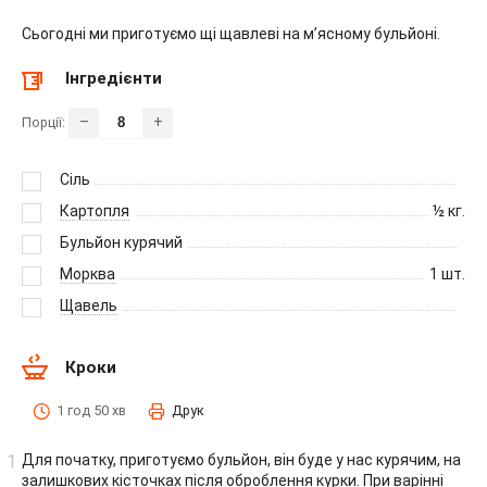
Сьогодні ми приготуємо щі щавлеві на м’ясному бульйоні.
Інгредієнти
–
+
Порції:
Сіль
Картопля
½
кг.
Бульйон курячий
Морква
1
шт.
Щавель
Кроки
1 год 50 хв
Друк
Для початку, приготуємо бульйон, він буде у нас курячим, на
залишкових кісточках після оброблення курки. При варінні