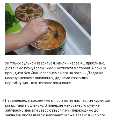
Як тільки бульйон звариться, хвилин через 45, приблизно,
дістанемо курку і залишимо її остигати в стороні. А поки ж
процідити бульйон і повернемо його на вогонь. Додаємо
моркву і чекаємо закипання, додаємо картоплю,
перемішуємо і теж чекаємо закипання.
Паралельно, відокремимо м’ясо з остиглих частин курки, що
ми дістали з бульйону. З поверхні майбутнього супу не
забуваємо знімати утворюється піну. І переходимо до
закладки листя щавлю нарізаних. Може здатися, що його