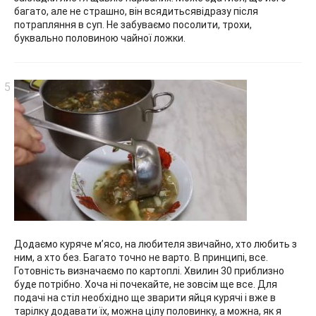
багато, але не страшно, він всядитьсявідразу після
потрапляння в суп. Не забуваємо посолити, трохи,
буквально половиною чайної ложки.
Додаємо куряче м’ясо, на любителя звичайно, хто любить з
ним, а хто без. Багато точно не варто. В принципі, все.
Готовність визначаємо по картоплі. Хвилин 30 приблизно
буде потрібно. Хоча ні почекайте, не зовсім ще все. Для
подачі на стіл необхідно ще зварити яйця курячі і вже в
тарілку додавати їх, можна цілу половинку, а можна, як я