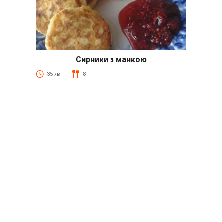
Сирники з манкою
35 хв
8