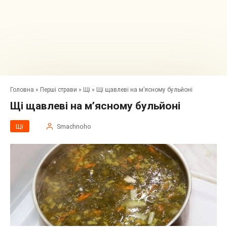
Головна
»
Перші страви
»
Щі
»
Щі щавлеві на м’ясному бульйоні
Щі щавлеві на м’ясному бульйоні
Щі
Smachnoho