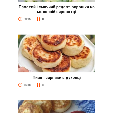
Простий і смачний рецепт окрошки на
молочній сироватці
50 хв
8
Пишні сирники в духовці
35 хв
8