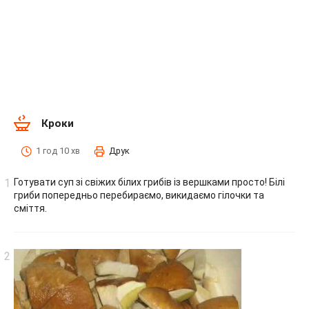
Кроки
1 год 10 хв
Друк
Готувати суп зі свіжих білих грибів із вершками просто! Білі
гриби попередньо перебираємо, викидаємо гілочки та
сміття.