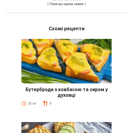
( Поки що оцінок немає )
Схожі рецепти
Бутерброди з ковбасою та сиром у
духовці
25 хв
8