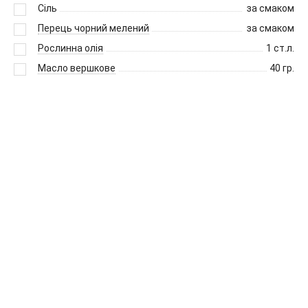
Сіль
за смаком
Перець чорний мелений
за смаком
Рослинна олія
1
ст.л.
Масло вершкове
40
гр.