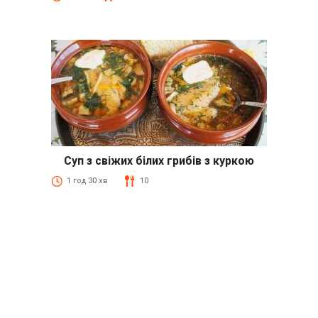
Суп з свіжих білих грибів з куркою
1 год 30 хв
10