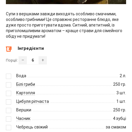
Супи з вершками завжди виходять особливо смачними,
особливо грибними! Це справжнє ресторанне блюдо, яке
дуже просто приготувати вдома. Ситний, апетитний, із
приголомшливим ароматом – краще страви для сімейного
обіду не придумати!
Інгредієнти
–
+
Порції:
Вода
2
л.
Білі гриби
250
гр.
Картопля
3
шт.
Цибуля ріпчаста
1
шт.
Вершки
250
гр.
Часник
4
зубці
Чебрець свіжий
за смаком