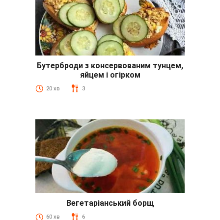
Бутерброди з консервованим тунцем,
яйцем і огірком
20 хв
3
Вегетаріанський борщ
60 хв
6