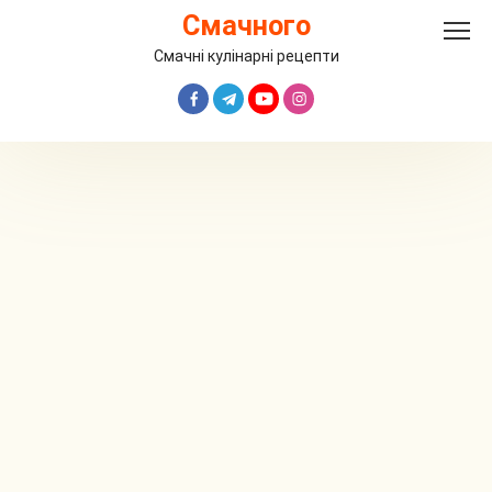
Перейти
Смачного
до
вмісту
Смачні кулінарні рецепти