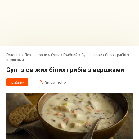
Головна
»
Перші страви
»
Супи
»
Грибний
»
Суп із свіжих білих грибів з
вершками
Суп із свіжих білих грибів з вершками
Грибний
Smachnoho