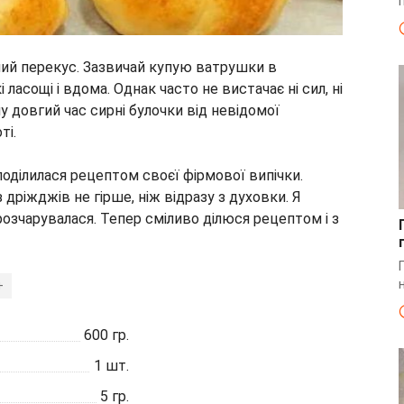
ний перекус. Зазвичай купую ватрушки в
 ласощі і вдома. Однак часто не вистачає ні сил, ні
у довгий час сирні булочки від невідомої
ті.
 поділилася рецептом своєї фірмової випічки.
 дріжджів не гірше, ніж відразу з духовки. Я
 розчарувалася. Тепер сміливо ділюся рецептом і з
+
600
гр.
1
шт.
5
гр.