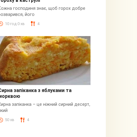
гороху в каструлі
Пюре
Кожна господиня знає, щоб горох добре
розварився, його
10 год 0 хв
4
Сирна запіканка з яблуками та
морквою
Сирна
Сирна запіканка – це ніжний сирний десерт,
який
50 хв
4