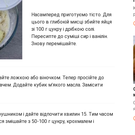
Насамперед приготуємо тісто. Для
цього в глибокій мисці збийте яйця
зі 100 г цукру і дрібкою солі.
Пересипте до суміші сир і ванілін.
Знову перемішайте.
йте ложкою або віночком. Тепер просійте до
чем. Додайте кубик м’якого масла. Замісити
рушником і дайте відпочити хвилин 15. Тим часом
ся змішайте з 50-100 г цукру, крохмалем і