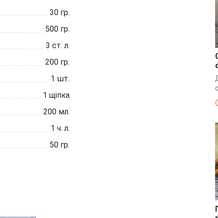
30
гр.
500
гр.
3
ст. л.
200
гр.
1
шт.
1
щіпка
200
мл.
1
ч. л.
50
гр.