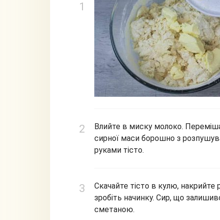
Влийте в миску молоко. Переміша
сирної маси борошно з розпушува
руками тісто.
Скачайте тісто в кулю, накрийте 
зробіть начинку. Сир, що залишив
сметаною.