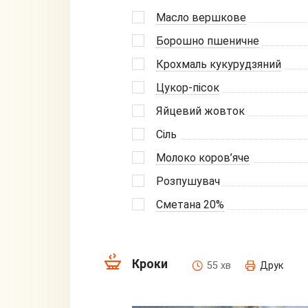
Масло вершкове
Борошно пшеничне
Крохмаль кукурудзяний
Цукор-пісок
Яйцевий жовток
Сіль
Молоко коров’яче
Розпушувач
Сметана 20%
Кроки
55 хв
Друк