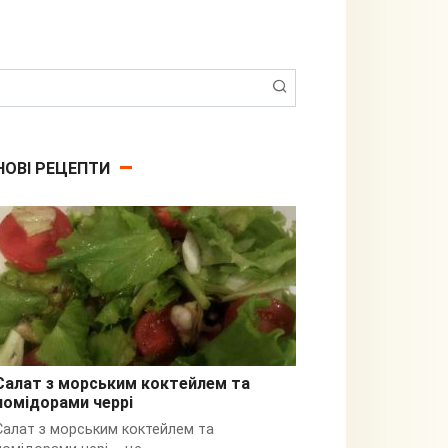
Пошук:
НОВІ РЕЦЕПТИ
Салат з морським коктейлем та
помідорами черрі
З кальмарами
Салат з морським коктейлем та