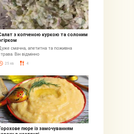
Салат з копченою куркою та солоним
огірком
З куркою
Дуже смачна, апетитна та поживна
страва. Він відмінно
25 хв
4
Горохове пюре із замочуванням