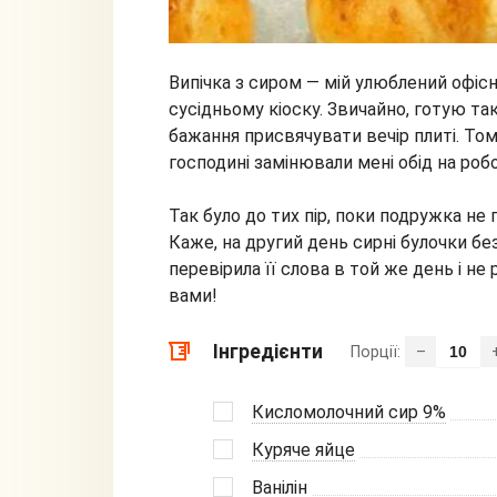
Випічка з сиром — мій улюблений офіс
сусідньому кіоску. Звичайно, готую такі
бажання присвячувати вечір плиті. Том
господині замінювали мені обід на робо
Так було до тих пір, поки подружка не
Каже, на другий день сирні булочки без
перевірила її слова в той же день і не
вами!
Інгредієнти
Порції:
–
Кисломолочний сир 9%
Куряче яйце
Ванілін