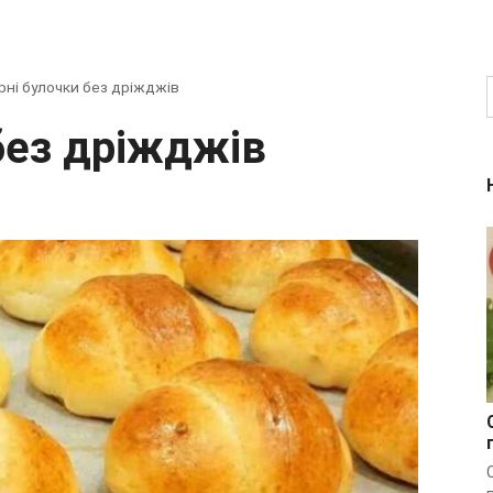
рні булочки без дріжджів
 без дріжджів