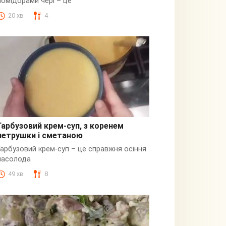
помідорами чері – це
20 хв
4
Гарбузовий крем-суп, з коренем
петрушки і сметаною
Гарбузовий
Гарбузовий крем-суп – це справжня осіння
насолода
49 хв
8