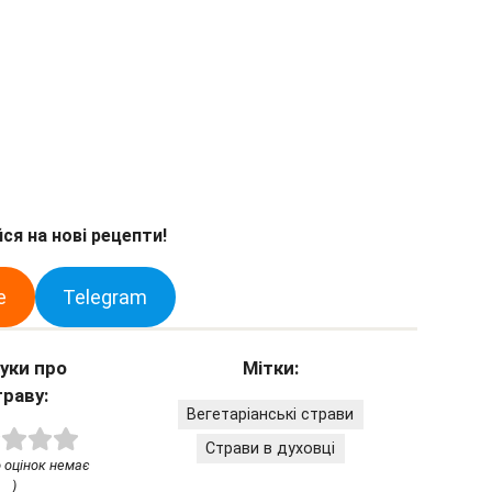
ся на нові рецепти!
e
Telegram
гуки про
Мітки:
траву:
Вегетаріанські страви
Страви в духовці
о оцінок немає
)