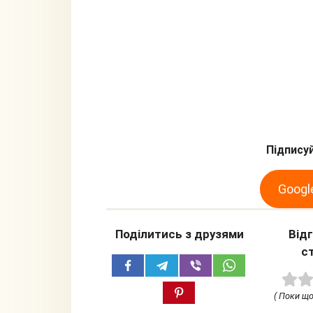
Підписуй
Googl
Поділитись з друзями
Від
с
( Поки щ