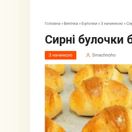
Головна
»
Випічка
»
Булочки
»
З начинкою
»
Си
Сирні булочки
З начинкою
Smachnoho