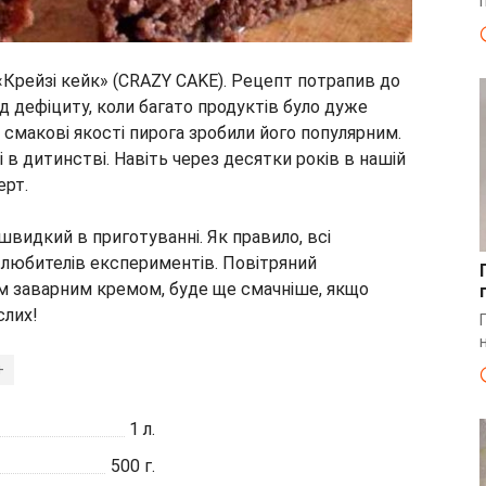
«Крейзі кейк» (CRAZY CAKE). Рецепт потрапив до
д дефіциту, коли багато продуктів було дуже
і смакові якості пирога зробили його популярним.
і в дитинстві. Навіть через десятки років в нашій
ерт.
швидкий в приготуванні. Як правило, всі
ля любителів експериментів. Повітряний
им заварним кремом, буде ще смачніше, якщо
слих!
+
1
л.
500
г.