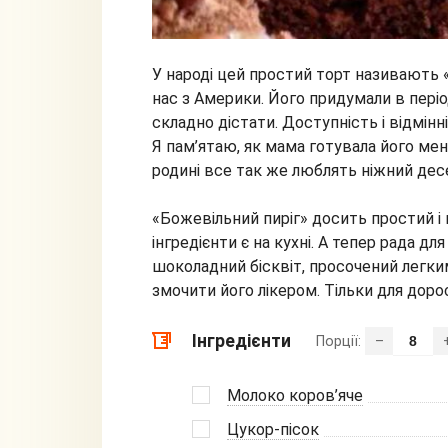
У народі цей простий торт називають 
нас з Америки. Його придумали в періо
складно дістати. Доступність і відмінн
Я пам’ятаю, як мама готувала його мен
родині все так же люблять ніжний дес
«Божевільний пиріг» досить простий і 
інгредієнти є на кухні. А тепер рада д
шоколадний бісквіт, просочений легк
змочити його лікером. Тільки для доро
Інгредієнти
Порції:
–
Молоко коров’яче
Цукор-пісок