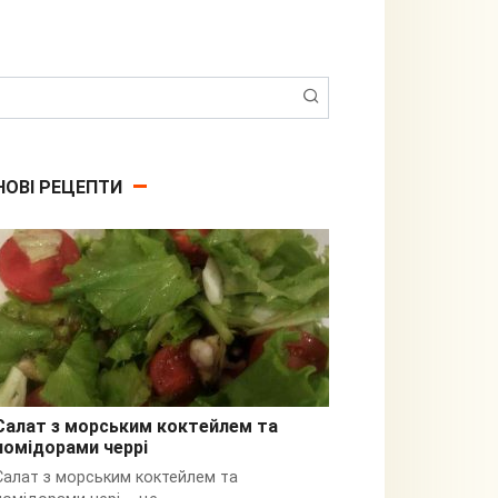
Пошук:
НОВІ РЕЦЕПТИ
Салат з морським коктейлем та
помідорами черрі
З кальмарами
Салат з морським коктейлем та