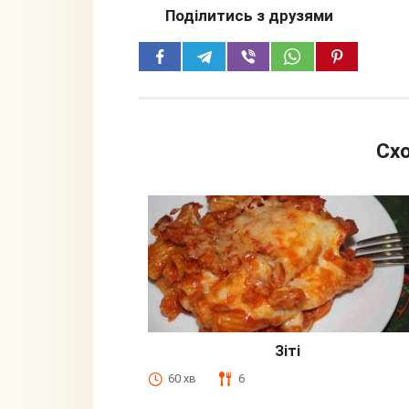
Поділитись з друзями
Схо
Зіті
60 хв
6