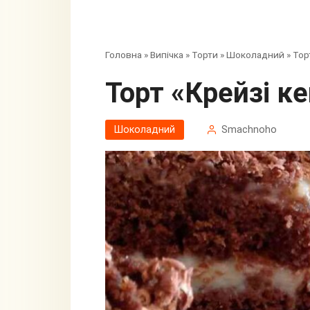
Головна
»
Випічка
»
Торти
»
Шоколадний
»
Тор
Торт «Крейзі к
Шоколадний
Smachnoho