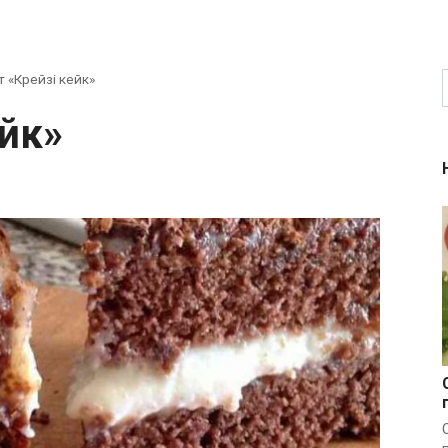
т «Крейзі кейк»
ейк»