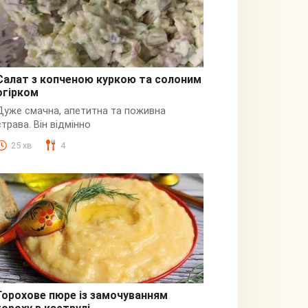
Салат з копченою куркою та солоним
огірком
З куркою
Дуже смачна, апетитна та поживна
страва. Він відмінно
25 хв
4
Горохове пюре із замочуванням