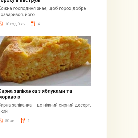
гороху в каструлі
Пюре
Кожна господиня знає, щоб горох добре
розварився, його
10 год 0 хв
4
Сирна запіканка з яблуками та
морквою
Сирна
Сирна запіканка – це ніжний сирний десерт,
який
50 хв
4