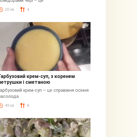
помідорами чері – це
20 хв
4
Гарбузовий крем-суп, з коренем
петрушки і сметаною
Гарбузовий
Гарбузовий крем-суп – це справжня осіння
насолода
49 хв
8