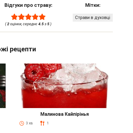
Відгуки про страву:
Мітки:
Страви в духовці
(
2
оцінки, середнє
4.5
з
5
)
жі рецепти
Малинова Кайпірінья
3 хв
1