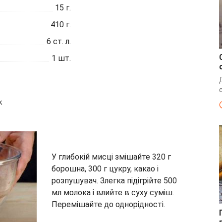
15
г.
410
г.
6
ст. л.
1
шт.
к
У глибокій мисці змішайте 320 г
борошна, 300 г цукру, какао і
розпушувач. Злегка підігрійте 500
мл молока і влийте в суху суміш.
Перемішайте до однорідності.