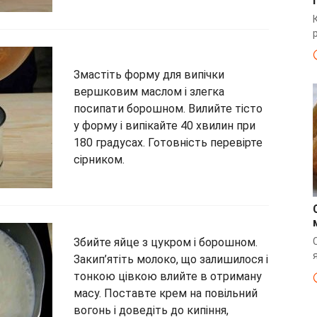
Змастіть форму для випічки
вершковим маслом і злегка
посипати борошном. Вилийте тісто
у форму і випікайте 40 хвилин при
180 градусах. Готовність перевірте
сірником.
Збийте яйце з цукром і борошном.
Закип’ятіть молоко, що залишилося і
тонкою цівкою влийте в отриману
масу. Поставте крем на повільний
вогонь і доведіть до кипіння,