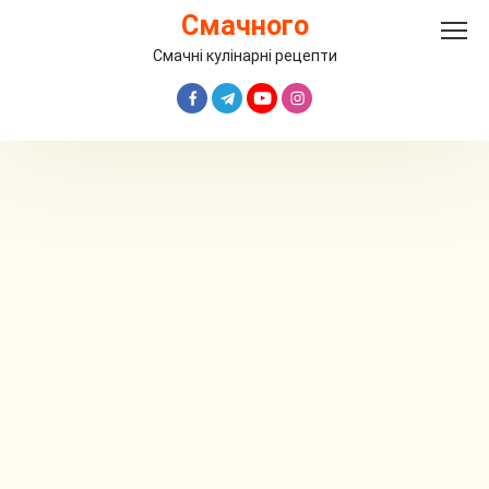
Перейти
Смачного
до
вмісту
Смачні кулінарні рецепти