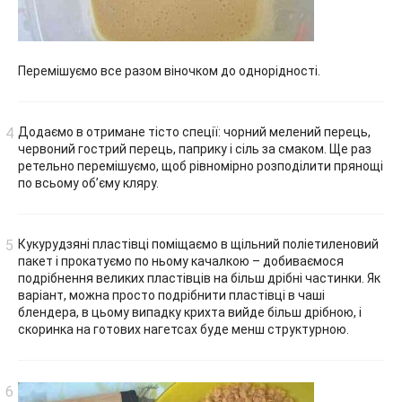
Перемішуємо все разом віночком до однорідності.
Додаємо в отримане тісто спеції: чорний мелений перець,
червоний гострий перець, паприку і сіль за смаком. Ще раз
ретельно перемішуємо, щоб рівномірно розподілити прянощі
по всьому об’єму кляру.
Кукурудзяні пластівці поміщаємо в щільний поліетиленовий
пакет і прокатуємо по ньому качалкою – добиваємося
подрібнення великих пластівців на більш дрібні частинки. Як
варіант, можна просто подрібнити пластівці в чаші
блендера, в цьому випадку крихта вийде більш дрібною, і
скоринка на готових нагетсах буде менш структурною.