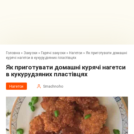
Головна
»
Закуски
»
Гарячі закуски
»
Нагетси
»
Як приготувати домашні
курячі нагетси в кукурудзяних пластівцях
Як приготувати домашні курячі нагетси
в кукурудзяних пластівцях
Нагетси
Smachnoho