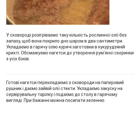
У сковороді розігріваємо таку кількість рослинної олії без
запаху, щоб вона покрило дно шаром в два сантиметри.
Укладаємо в гарячу олію курячі заготовки в кукурудзяній
крихті. Обсмажуємо нагетси до утворення рум’яної скоринки
з усіх боків.
Готові нагетси перекладаємо з сковороди на паперовий
рушник і даємо зайвій олії стекти. Укладаємо закуску на
сервірувальну тарілку і подаємо до столу в гарячому
вигляді. При бажанні можна посипати зеленню.