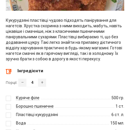
Кукурудзяні пластівці чудово підходять панірування для
нагетсів. Хрустка скоринка з ними виходить, мабуть, навіть
цікавіше і смачніше, ніж з класичними пшеничними
панірувальними сухарями. Пластівці вибираємо ті, що без
додавання цукру. Такі легко знайти на прилавку дієтичного
відділу харчування практично в будь-якому магазині. Готові
нагетси смачні як в гарячому вигляді, так і в холодному. Їх
зручно брати з собою в дорогу в якості перекусу.
Інгредієнти
–
+
Порції:
Куряче філе
500
гр.
Борошно пшеничне
1
ст.
Пластівці кукурудзяні
6
ст. л.
Вода
150
мл.