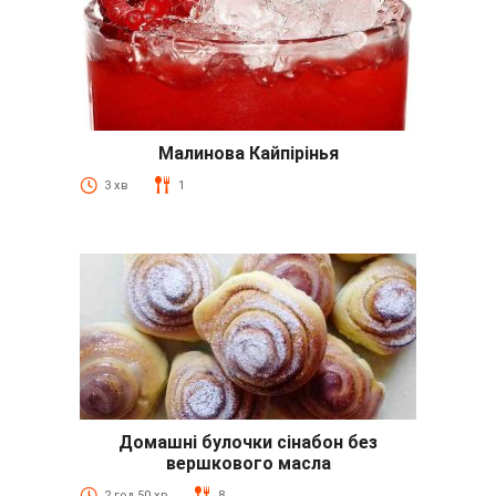
Малинова Кайпірінья
3 хв
1
Домашні булочки сінабон без
вершкового масла
2 год 50 хв
8