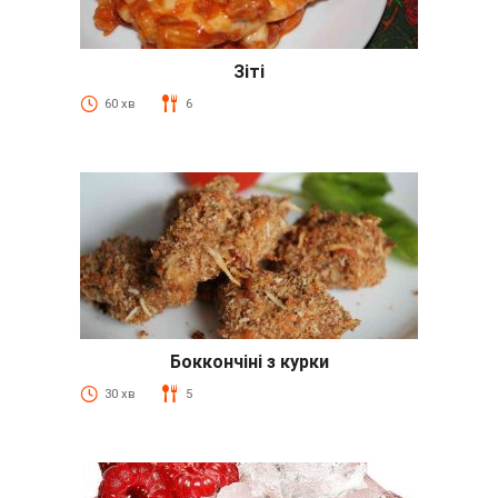
Зіті
60 хв
6
Боккончіні з курки
30 хв
5