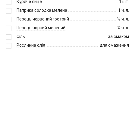
Куряче яйце
1
шт.
Паприка солодка мелена
1
ч. л.
Перець червоний гострий
⅓
ч. л.
Перець чорний мелений
¼
ч. л.
Сіль
за смаком
Рослинна олія
для смаження