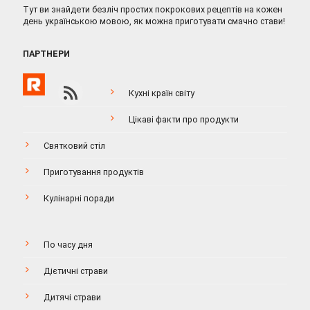
Тут ви знайдети безліч простих покрокових рецептів на кожен
день українською мовою, як можна приготувати смачно стави!
ПАРТНЕРИ
Кухні країн світу
Цікаві факти про продукти
Святковий стіл
Приготування продуктів
Кулінарні поради
По часу дня
Дієтичні страви
Дитячі страви