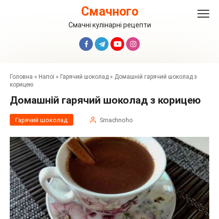
Перейти
Смачного
до
вмісту
Смачні кулінарні рецепти
Головна
»
Напої
»
Гарячий шоколад
»
Домашній гарячий шоколад з
корицею
Домашній гарячий шоколад з корицею
Гарячий шоколад
Smachnoho