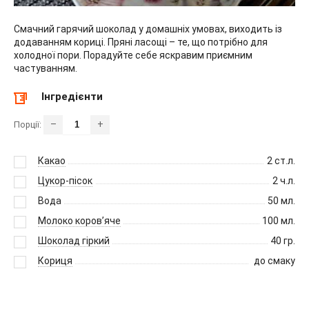
Смачний гарячий шоколад у домашніх умовах, виходить із
додаванням кориці. Пряні ласощі – те, що потрібно для
холодної пори. Порадуйте себе яскравим приємним
частуванням.
Інгредієнти
–
+
Порції:
Какао
2
ст.л.
Цукор-пісок
2
ч.л.
Вода
50
мл.
Молоко коров’яче
100
мл.
Шоколад гіркий
40
гр.
Кориця
до смаку