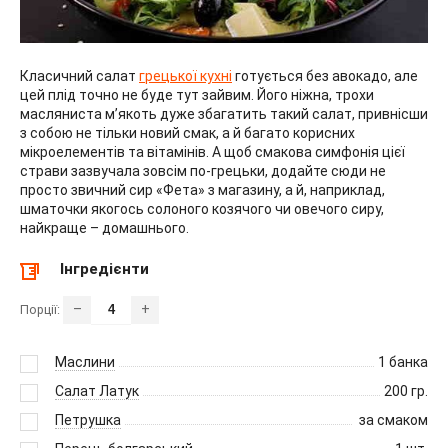
Класичний салат
грецької кухні
готується без авокадо, але
цей плід точно не буде тут зайвим. Його ніжна, трохи
масляниста м’якоть дуже збагатить такий салат, привнісши
з собою не тільки новий смак, а й багато корисних
мікроелементів та вітамінів. А щоб смакова симфонія цієї
страви зазвучала зовсім по-грецьки, додайте сюди не
просто звичний сир «Фета» з магазину, а й, наприклад,
шматочки якогось солоного козячого чи овечого сиру,
найкраще – домашнього.
Інгредієнти
–
+
Порції:
Маслини
1
банка
Салат Латук
200
гр.
Петрушка
за смаком