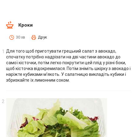
Кроки
30 хв
Друк
Для того щоб приготувати грецький салат з авокадо,
спочатку потрібно надрізати на дві частини авокадо до
самої кісточки, потім легко покрутити цей плід у різні боки,
щоб кісточка відокремилася. Потім зніміть шкірку з авокадо і
наріжте кубиками м’якоть. У салатницю викладіть кубики і
збризкайте їх лимонним соком.