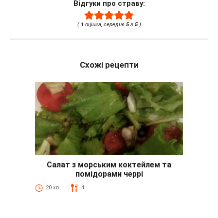
Відгуки про страву:
(
1
оцінка, середнє
5
з
5
)
Схожі рецепти
Салат з морським коктейлем та
помідорами черрі
20 хв
4