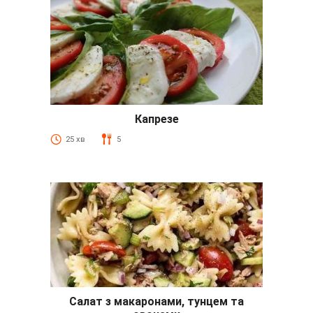
Капрезе
25 хв
5
Салат з макаронами, тунцем та