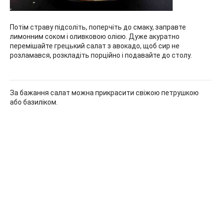
Потім страву підсоліть, поперчіть до смаку, заправте
лимонним соком і оливковою олією. Дуже акуратно
перемішайте грецький салат з авокадо, щоб сир не
розламався, розкладіть порційно і подавайте до столу.
За бажання салат можна прикрасити свіжою петрушкою
або базиліком.