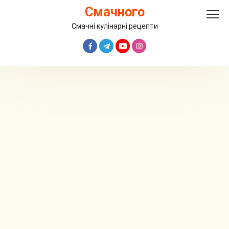
Перейти
Смачного
до
вмісту
Смачні кулінарні рецепти