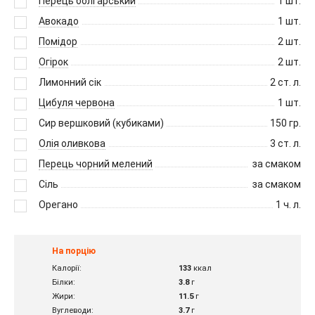
Перець болгарський
1
шт.
Авокадо
1
шт.
Помідор
2
шт.
Огірок
2
шт.
Лимонний сік
2
ст. л.
Цибуля червона
1
шт.
Сир вершковий (кубиками)
150
гр.
Олія оливкова
3
ст. л.
Перець чорний мелений
за смаком
Сіль
за смаком
Орегано
1
ч. л.
На порцію
Калорії:
133
ккал
Білки:
3.8
г
Жири:
11.5
г
Вуглеводи:
3.7
г