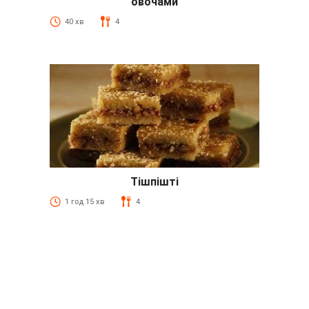
овочами
40 хв
4
Тішпішті
1 год 15 хв
4