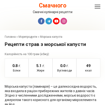
Перейти
Смачного
до
вмісту
Смачні кулінарні рецепти
Головна
»
Морепродукти
»
Морська капуста
Рецепти страв з морської капусти
Калорійність на 100 грам (кбжу):
0.8
г.
5.1
г.
0.0
г.
49
Білки
Жири
Вуглеводи
ккал
Морська капуста (ламінарія) – це далекосхідна водорість,
яка входила в раціон прибережних жителів з давніх часів.
Згідно з численними дослідженнями, морські водорості є
джерелом такого корисного для організму мікроелемента
як йод.