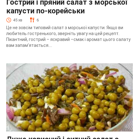
Гострий і пряний салат з морської
капусти по-корейськи
45 хв
6
Це не зовсім типовий салат з морської капусти. Якщо ви
любитель гостренького, зверніть увагу на цей рецепт.
Пікантний, гострий – яскравий –смак і аромат цього салату
вам запам’ятається....