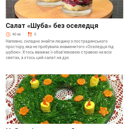
Салат «Шуба» без оселедця
40 хв
5
Напевно, складно знайти людину з пострадянського
простору, яка не пробувала знаменитого «Оселедця під
шубою». Хтось вважає її обов’язковою стравою на всіх
святах, а хтось цей салат на дух.