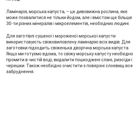
Ламінарія, морська капуста, – це дивовижна рослина, яке
може похвалитися не тільки йодом, але і вмістом ще більше
30-ти різних мінералів і мікроелементів, необхідних людині.
Для заготівлі сушеної і мороженої морської капусти
використовують свіжовиловлену ламінарію всіх видів. Для
заготовки підходить свіженька дворічна морська капуста.
Якщо ми готуємо вдома, то свіжу морську капусту необхідно
промити в чистій воді, видалити пошкоджені слані, ризоїди і
черешки. Також необхідно очистити з поверхні слоевищ все
забруднення.