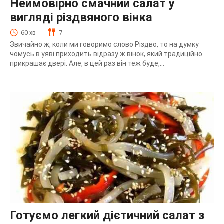
Неймовірно смачний салат у
вигляді різдвяного вінка
60 хв
7
Звичайно ж, коли ми говоримо слово Різдво, то на думку
чомусь в уяві приходить відразу ж вінок, який традиційно
прикрашає двері. Але, в цей раз він теж буде,...
Готуємо легкий дієтичний салат з