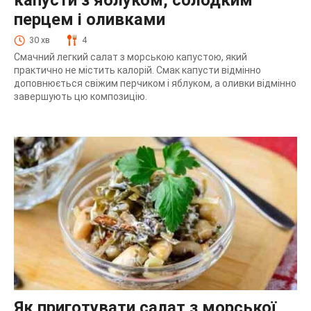
капусти з яблуком, солодким
перцем і оливками
30 хв
4
Смачний легкий салат з морською капустою, який
практично не містить калорій. Смак капусти відмінно
доповнюється свіжим перчиком і яблуком, а оливки відмінно
завершують цю композицію.
Як приготувати салат з морської