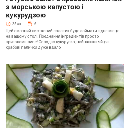
з морською капустою і
кукурудзою
25 хв
6
Цей смачний листковий салатик буде займати гідне місце
на вашому столі. Поєднання інгредієнтів просто
приголомшливе! Солодка кукурузка, найніжніші яйця і
крабові палички дуже вдало