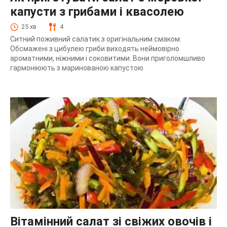
капусти з грибами і квасолею
25 хв
4
Ситний поживний салатик з оригінальним смаком.
Обсмажені з цибулею гриби виходять неймовірно
ароматними, ніжними і соковитими. Вони приголомшливо
гармоніюють з маринованою капустою
Вітамінний салат зі свіжих овочів і