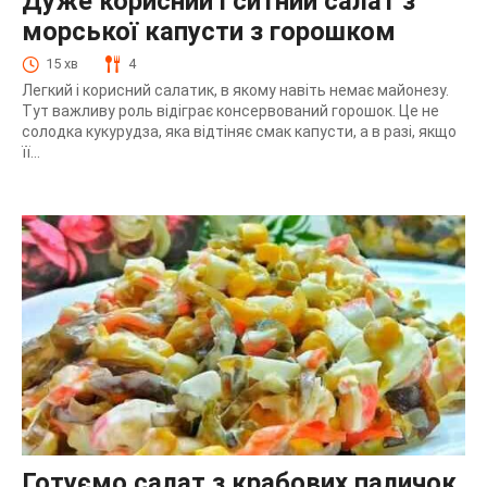
Дуже корисний і ситний салат з
морської капусти з горошком
15 хв
4
Легкий і корисний салатик, в якому навіть немає майонезу.
Тут важливу роль відіграє консервований горошок. Це не
солодка кукурудза, яка відтіняє смак капусти, а в разі, якщо
її...
Готуємо салат з крабових паличок