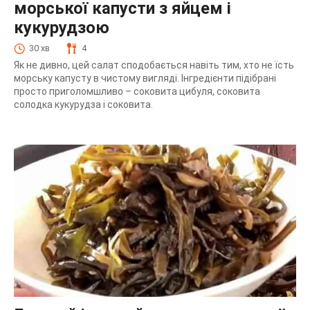
морської капусти з яйцем і
кукурудзою
30 хв
4
Як не дивно, цей салат сподобається навіть тим, хто не їсть
морську капусту в чистому вигляді. Інгредієнти підібрані
просто приголомшливо – соковита цибуля, соковита
солодка кукурудза і соковита.