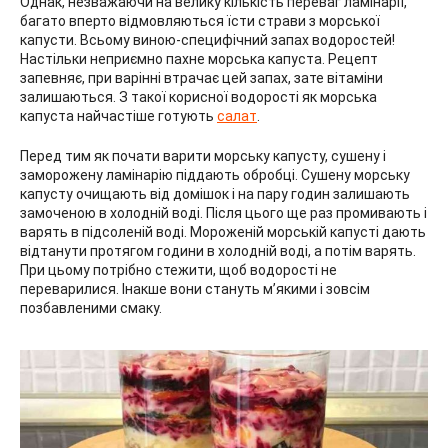
Однак, незважаючи на велику кількість переваг ламінарії,
багато вперто відмовляються їсти страви з морської
капусти. Всьому виною-специфічний запах водоростей!
Настільки неприємно пахне морська капуста. Рецепт
запевняє, при варінні втрачає цей запах, зате вітаміни
залишаються. З такої корисної водорості як морська
капуста найчастіше готують
салат
.
Перед тим як почати варити морську капусту, сушену і
заморожену ламінарію піддають обробці. Сушену морську
капусту очищають від домішок і на пару годин залишають
замоченою в холодній воді. Після цього ще раз промивають і
варять в підсоленій воді. Мороженій морській капусті дають
відтанути протягом години в холодній воді, а потім варять.
При цьому потрібно стежити, щоб водорості не
переварилися. Інакше вони стануть м’якими і зовсім
позбавленими смаку.