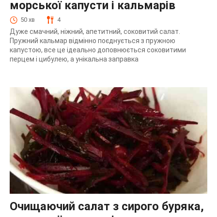
морської капусти і кальмарів
50 хв
4
Дуже смачний, ніжний, апетитний, соковитий салат.
Пружний кальмар відмінно поєднується з пружною
капустою, все це ідеально доповнюється соковитими
перцем і цибулею, а унікальна заправка
Очищаючий салат з сирого буряка,