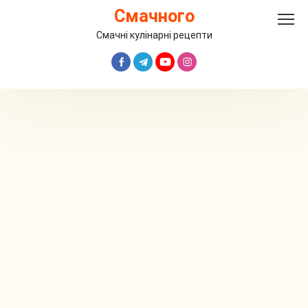
Перейти
Смачного
до
вмісту
Смачні кулінарні рецепти