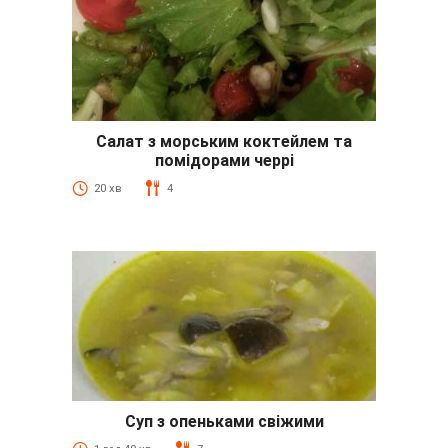
Салат з морським коктейлем та
помідорами черрі
20 хв
4
Суп з опеньками свіжими