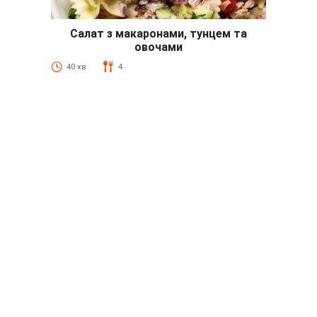
Салат з макаронами, тунцем та
овочами
40 хв
4