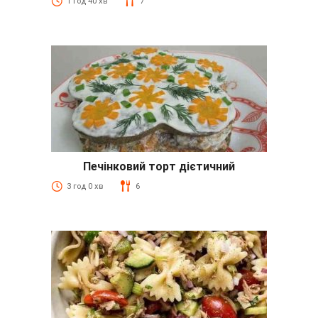
1 год 40 хв
7
Печінковий торт дієтичний
3 год 0 хв
6