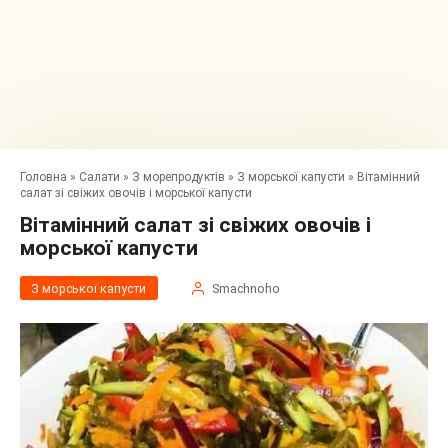
Головна
»
Салати
»
З морепродуктів
»
З морської капусти
»
Вітамінний
салат зі свіжих овочів і морської капусти
Вітамінний салат зі свіжих овочів і
морської капусти
З морської капусти
Smachnoho