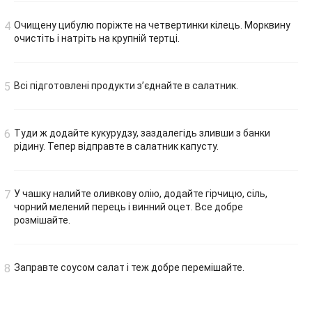
Очищену цибулю поріжте на четвертинки кілець. Морквину
очистіть і натріть на крупній тертці.
Всі підготовлені продукти з’єднайте в салатник.
Туди ж додайте кукурудзу, заздалегідь зливши з банки
рідину. Тепер відправте в салатник капусту.
У чашку налийте оливкову олію, додайте гірчицю, сіль,
чорний мелений перець і винний оцет. Все добре
розмішайте.
Заправте соусом салат і теж добре перемішайте.