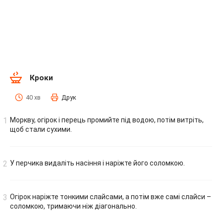
Кроки
40 хв
Друк
Моркву, огірок і перець промийте під водою, потім витріть,
щоб стали сухими.
У перчика видаліть насіння і наріжте його соломкою.
Огірок наріжте тонкими слайсами, а потім вже самі слайси –
соломкою, тримаючи ніж діагонально.