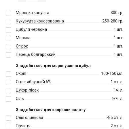
Морська капуста
300
гр.
Кукурудза консервована
250-280
гр.
Цибуля червона
1
шт.
Морква
1
шт.
Огірок
1
шт.
Перець болгарський
1
шт.
Знадобиться для маринування цибул
Окріп
100-150
мл.
Оцет яблучний 6%
1
ст. л.
Цукор-пісок
1
ч. л.
Сіль
½
ч. л.
Знадобиться для заправки салату
Олія оливкова
4-5
ст. л.
Гірчиця
2
ст. л.