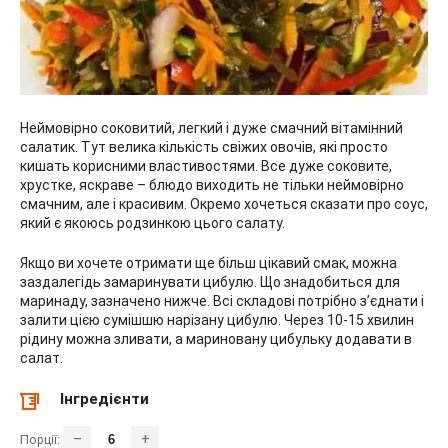
Неймовірно соковитий, легкий і дуже смачний вітамінний
салатик. Тут велика кількість свіжих овочів, які просто
кишать корисними властивостями. Все дуже соковите,
хрустке, яскраве – блюдо виходить не тільки неймовірно
смачним, але і красивим. Окремо хочеться сказати про соус,
який є якоюсь родзинкою цього салату.
Якщо ви хочете отримати ще більш цікавий смак, можна
заздалегідь замаринувати цибулю. Що знадобиться для
маринаду, зазначено нижче. Всі складові потрібно з’єднати і
залити цією сумішшю нарізану цибулю. Через 10-15 хвилин
рідину можна зливати, а мариновану цибульку додавати в
салат.
Інгредієнти
–
+
Порції: