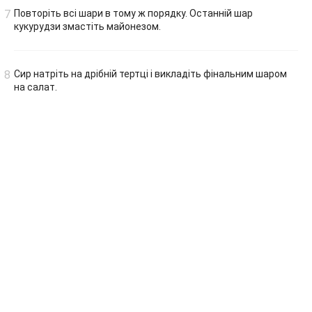
Повторіть всі шари в тому ж порядку. Останній шар
кукурудзи змастіть майонезом.
Сир натріть на дрібній тертці і викладіть фінальним шаром
на салат.