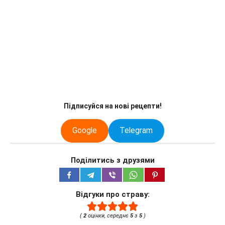
Підписуйся на нові рецепти!
Google
Telegram
Поділитись з друзями
Відгуки про страву:
(
2
оцінки, середнє
5
з
5
)