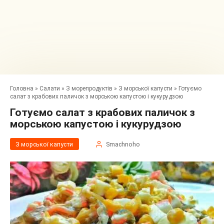
Головна
»
Салати
»
З морепродуктів
»
З морської капусти
»
Готуємо
салат з крабових паличок з морською капустою і кукурудзою
Готуємо салат з крабових паличок з
морською капустою і кукурудзою
З морської капусти
Smachnoho