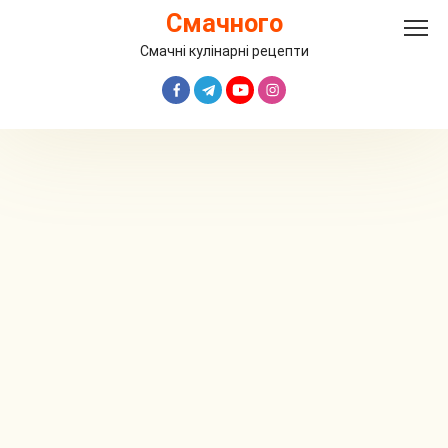
Перейти
Смачного
до
вмісту
Смачні кулінарні рецепти