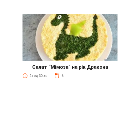
Салат “Мімоза” на рік Дракона
2 год 30 хв
6