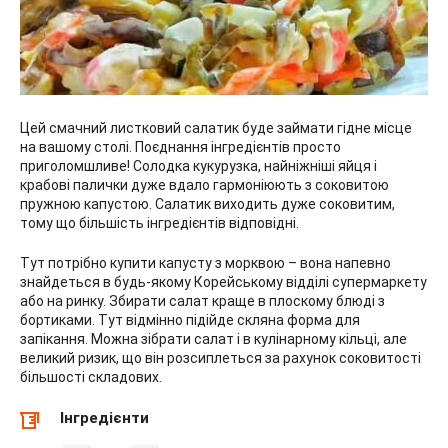
Цей смачний листковий салатик буде займати гідне місце
на вашому столі. Поєднання інгредієнтів просто
приголомшливе! Солодка кукурузка, найніжніші яйця і
крабові палички дуже вдало гармоніюють з соковитою
пружною капустою. Салатик виходить дуже соковитим,
тому що більшість інгредієнтів відповідні.
Тут потрібно купити капусту з морквою – вона напевно
знайдеться в будь-якому Корейському відділі супермаркету
або на ринку. Збирати салат краще в плоскому блюді з
бортиками. Тут відмінно підійде скляна форма для
запікання. Можна зібрати салат і в кулінарному кільці, але
великий ризик, що він розсиплеться за рахунок соковитості
більшості складових.
Інгредієнти