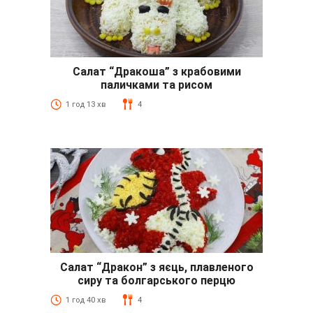
Салат “Дракоша” з крабовими
паличками та рисом
1 год 13 хв
4
Салат “Дракон” з яєць, плавленого
сиру та болгарського перцю
1 год 40 хв
4