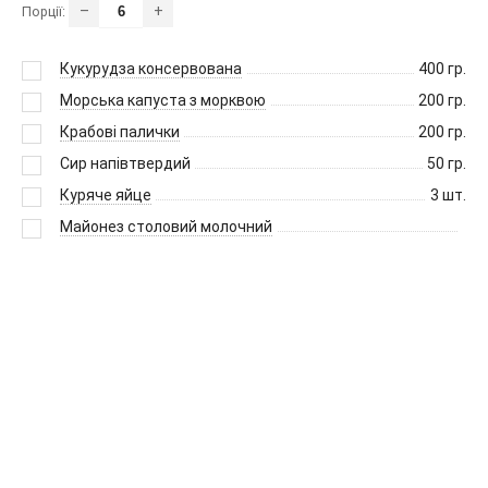
–
+
Порції:
Кукурудза консервована
400
гр.
Морська капуста з морквою
200
гр.
Крабові палички
200
гр.
Сир напівтвердий
50
гр.
Куряче яйце
3
шт.
Майонез столовий молочний