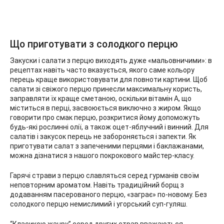
Що приготувати з солодкого перцю
Закуски і салати з перцю виходять дуже «мальовничими»: в
рецептах навіть часто вказується, якого саме кольору
перець краще використовувати для повноти картини. Щоб
салати зі свіжого перцю принесли максимальну користь,
заправляти їх краще сметаною, оскільки вітамін А, що
міститься в перці, засвоюється виключно з жиром. Якщо
говорити про смак перцю, розкритися йому допоможуть
будь-які рослинні олії, а також оцет-яблучний і винний. Для
салатів і закусок перець не забороняється і запекти. Як
приготувати салат з запеченими перцями і баклажанами,
можна дізнатися з нашого покрокового майстер-класу.
Гарячі страви з перцю славляться серед гурманів своїм
неповторним ароматом. Навіть традиційний борщ з
додаванням пасерованого перцю, «заграє» по-новому. Без
солодкого перцю немислимий і угорський суп-гуляш.