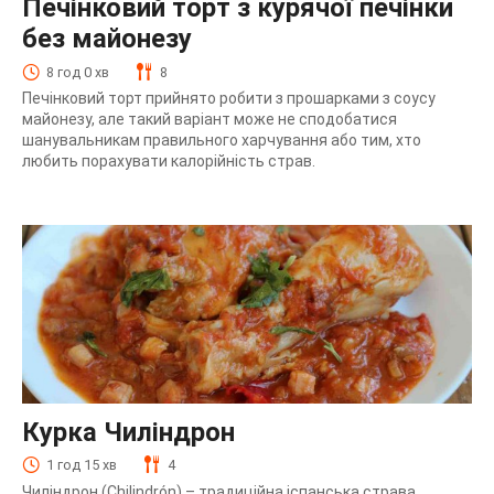
Печінковий торт з курячої печінки
без майонезу
8 год 0 хв
8
Печінковий торт прийнято робити з прошарками з соусу
майонезу, але такий варіант може не сподобатися
шанувальникам правильного харчування або тим, хто
любить порахувати калорійність страв.
Курка Чиліндрон
1 год 15 хв
4
Чиліндрон (Chilindrón) – традиційна іспанська страва.