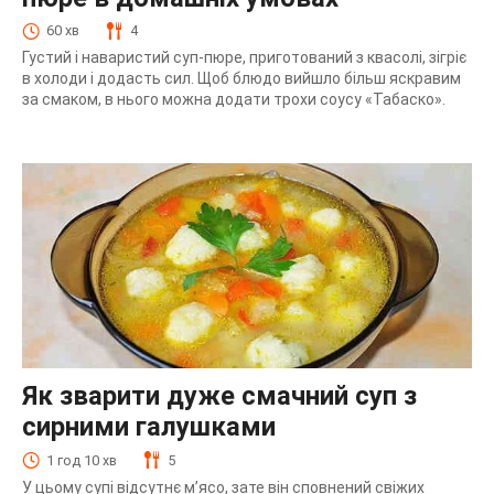
60 хв
4
Густий і наваристий суп-пюре, приготований з квасолі, зігріє
в холоди і додасть сил. Щоб блюдо вийшло більш яскравим
за смаком, в нього можна додати трохи соусу «Табаско».
Як зварити дуже смачний суп з
сирними галушками
1 год 10 хв
5
У цьому супі відсутнє м’ясо, зате він сповнений свіжих