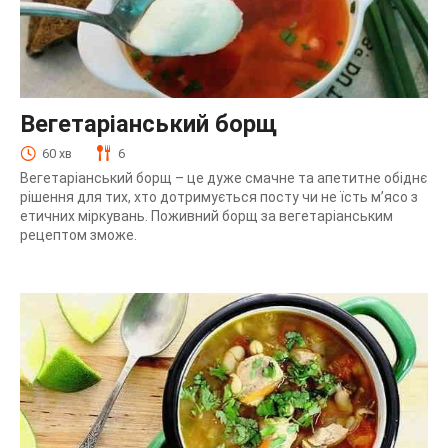
Вегетаріанський борщ
60 хв
6
Вегетаріанський борщ – це дуже смачне та апетитне обіднє
рішення для тих, хто дотримується посту чи не їсть м’ясо з
етичних міркувань. Поживний борщ за вегетаріанським
рецептом зможе.