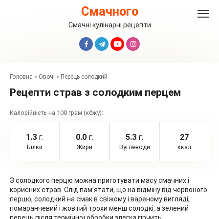
Перейти
Смачного
до
вмісту
Смачні кулінарні рецепти
Головна
»
Овочі
»
Перець солодкий
Рецепти страв з солодким перцем
Калорійність на 100 грам (кбжу):
1.3
г.
0.0
г.
5.3
г.
27
Білки
Жири
Вуглеводи
ккал
З солодкого перцю можна приготувати масу смачних і
корисних страв. Слід пам’ятати, що на відміну від червоного
перцю, солодкий на смак в свіжому і вареному вигляді,
помаранчевий і жовтий трохи менш солодкі, а зелений
перець після термічної обробки злегка гірчить.