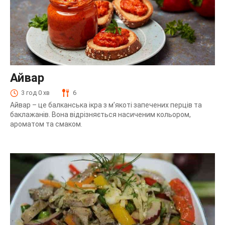
Айвар
3 год 0 хв
6
Айвар – це балканська ікра з м’якоті запечених перців та
баклажанів. Вона відрізняється насиченим кольором,
ароматом та смаком.