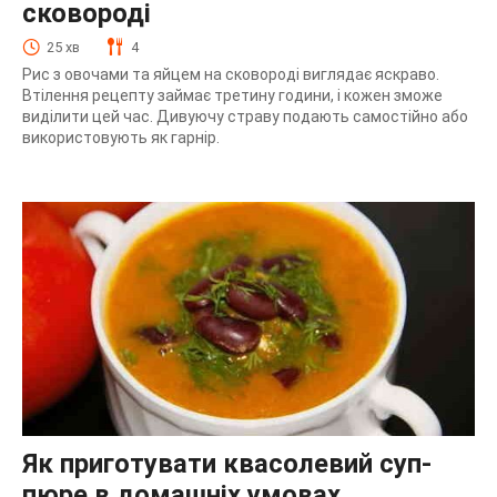
сковороді
25 хв
4
Рис з овочами та яйцем на сковороді виглядає яскраво.
Втілення рецепту займає третину години, і кожен зможе
виділити цей час. Дивуючу страву подають самостійно або
використовують як гарнір.
Як приготувати квасолевий суп-
пюре в домашніх умовах