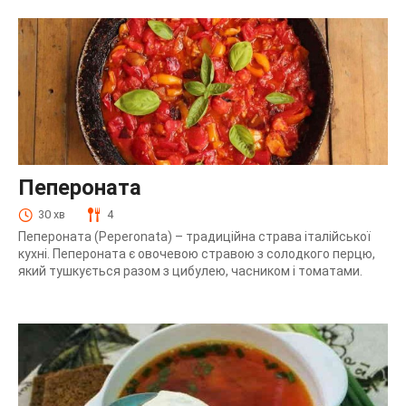
Пепероната
30 хв
4
Пепероната (Peperonata) – традиційна страва італійської
кухні. Пепероната є овочевою стравою з солодкого перцю,
який тушкується разом з цибулею, часником і томатами.