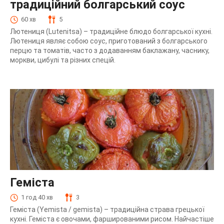
традиційний болгарський соус
60 хв
5
Лютениця (Lutenitsa) – традиційне блюдо болгарської кухні.
Лютениця являє собою соус, приготований з болгарського
перцю та томатів, часто з додаванням баклажану, часнику,
моркви, цибулі та різних спецій.
Геміста
1 год 40 хв
3
Геміста (Yemista / gemista) – традиційна страва грецької
кухні. Геміста є овочами, фаршированими рисом. Найчастіше