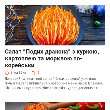
Салат “Подих дракона” з куркою,
картоплею та морквою по-
корейськи
1 год 35 хв
5
Яскравий та пікантний салат “Подих дракона” у вигляді
полум’я вдало впишеться у новорічне меню на рік Дракона.
Ніжний смак курячого філе та огірків чудово доповнюють