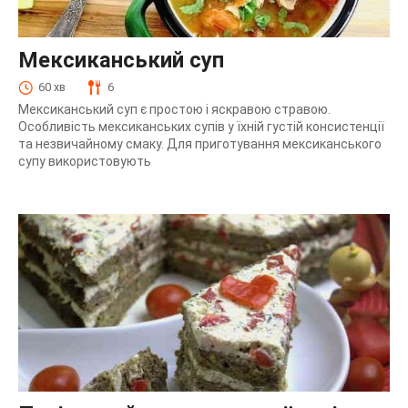
Мексиканський суп
60 хв
6
Мексиканський суп є простою і яскравою стравою.
Особливість мексиканських супів у їхній густій ​​консистенції
та незвичайному смаку. Для приготування мексиканського
супу використовують