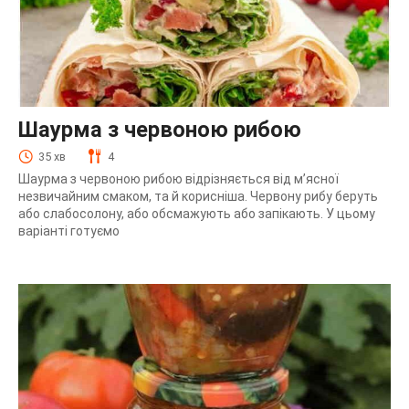
Шаурма з червоною рибою
35 хв
4
Шаурма з червоною рибою відрізняється від м’ясної
незвичайним смаком, та й корисніша. Червону рибу беруть
або слабосолону, або обсмажують або запікають. У цьому
варіанті готуємо