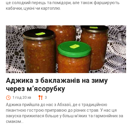
це солодкий перець та помідори, але також фарширують
кабачки, цукіні чи картоплю.
Аджика з баклажанів на зиму
через м’ясорубку
1 год 20 хв
3
Аджика прийшла до нас з Абхазії, де є традиційною
пікантною гострою приправою до різних страв. У нас ця
закуска прижилася більше у більш м’яких та гармонійних за
смаком...