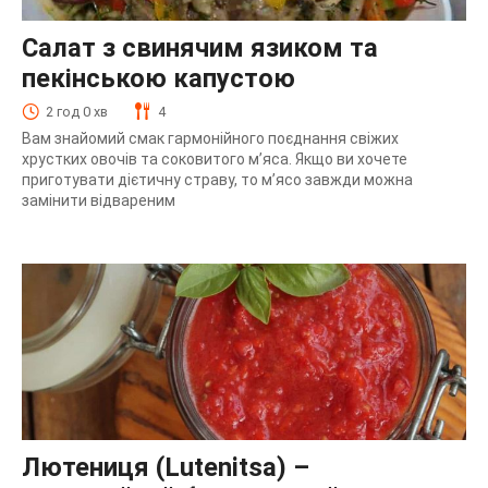
Салат з свинячим язиком та
пекінською капустою
2 год 0 хв
4
Вам знайомий смак гармонійного поєднання свіжих
хрустких овочів та соковитого м’яса. Якщо ви хочете
приготувати дієтичну страву, то м’ясо завжди можна
замінити відвареним
Лютениця (Lutenitsa) –