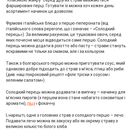
“Класикою жанру” серед других страв вважаються
фаршировані перці. Готувати їх можна хоч кожен день:
асортимент начинок це дозволяє.
Фірмове італійське блюдо з перцю-пепероната (від
італійського слова peperone, що і означає – «Солодкий
перець»). За великим рахунком, це тушковані овочі, серед
яких почесне місце відводиться саме перцю. Солодкий
перець можна додати в різотто або пасту – страви стануть
яскравими не тільки за смаком, але і за кольором.
Також з болгарського перцю можна приготувати соус, який
однаково добре підходить до страв з м’яса, птиці або риби
(див. наш покроковий рецепт «філе тріски з соусом і
зеленим салатом»)
Солодкий перець можна додавати і в випічку — начинку для
м’ясних пирогів (з перцем вона стане набагато соковитіше і
ароматні),
піцу
і фокаччу.
І, нарешті, одне з головних страв з солодкого перцю – лечо.
Подавати лечо можна як закуску або як окрему страву з
великою кількістю білого хліба.