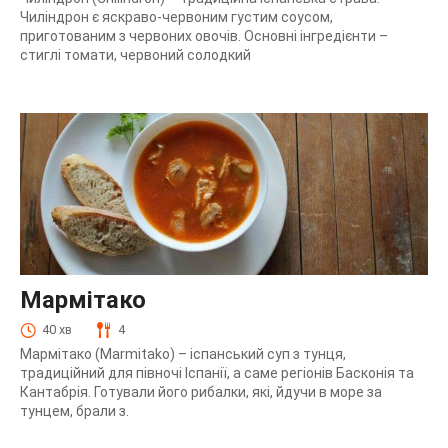
Чиліндрон є яскраво-червоним густим соусом,
приготованим з червоних овочів. Основні інгредієнти –
стиглі томати, червоний солодкий
Мармітако
40 хв
4
Мармітако (Marmitako) – іспанський суп з тунця,
традиційний для півночі Іспанії, а саме регіонів Басконія та
Кантабрія. Готували його рибалки, які, йдучи в море за
тунцем, брали з.