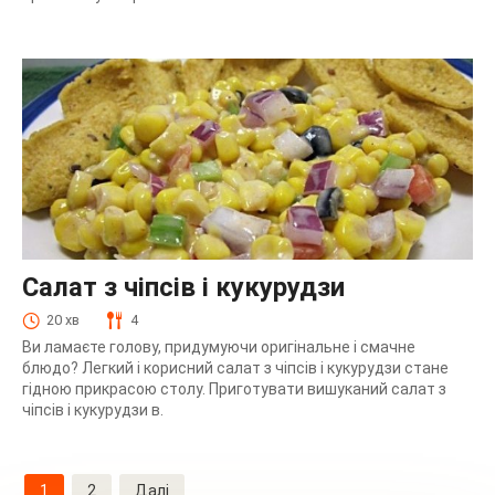
Салат з чіпсів і кукурудзи
20 хв
4
Ви ламаєте голову, придумуючи оригінальне і смачне
блюдо? Легкий і корисний салат з чіпсів і кукурудзи стане
гідною прикрасою столу. Приготувати вишуканий салат з
чіпсів і кукурудзи в.
Навігація
1
2
Далі