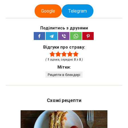
Google
Telegram
Поділитись з друзями
Відгуки про страву:
(
1
оцінка, середнє
5
з
5
)
Мітки:
Рецепти в блендері
Схожі рецепти