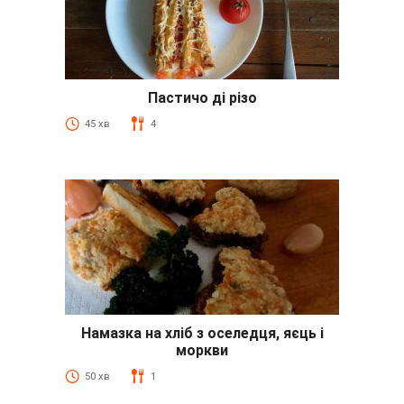
Пастичо ді різо
45 хв
4
Намазка на хліб з оселедця, яєць і
моркви
50 хв
1