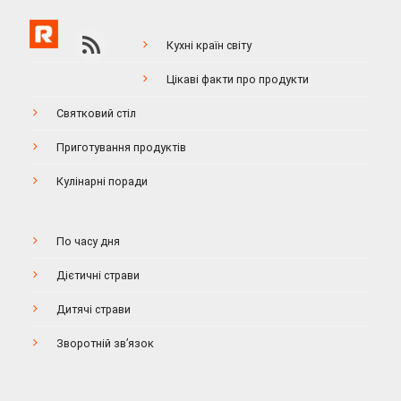
Кухні країн світу
Цікаві факти про продукти
Святковий стіл
Приготування продуктів
Кулінарні поради
По часу дня
Дієтичні страви
Дитячі страви
Зворотній зв’язок