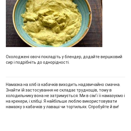
Охолоджені овочі покладіть у блендер, додайте вершковий
сир і подрібніть до однорідності.
Намазка на хліб із кабачків виходить надзвичайно смачна.
Знайти їй застосування не складає труднощів, тому в
холодильнику вона не затримується. Ми в сім’ї її намазуємо і
на крекери, і хлібці. Я найбільше люблю використовувати
намазку з кабачків у лаваші чи тортильях. Спробуйте й ви!