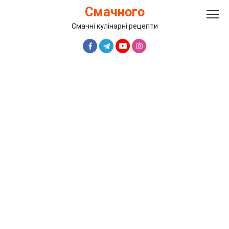
Перейти
Смачного
до
вмісту
Смачні кулінарні рецепти