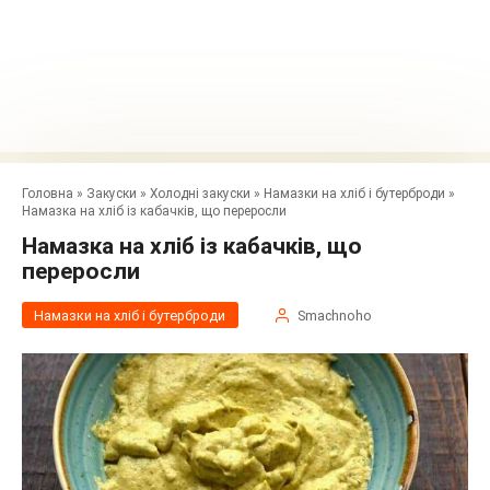
Головна
»
Закуски
»
Холодні закуски
»
Намазки на хліб і бутерброди
»
Намазка на хліб із кабачків, що переросли
Намазка на хліб із кабачків, що
переросли
Намазки на хліб і бутерброди
Smachnoho