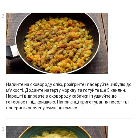
Налийте на сковороду олію, розігрійте і пасеруйте цибулю до
м’якості. Додайте натерту моркву та готуйте ще 5 хвилин.
Нарешті відправте в сковороду кабачки і тушкуйте до
готовності під кришкою. Наприкінці приготування посоліть і
поперчіть овочеву суміш до смаку.