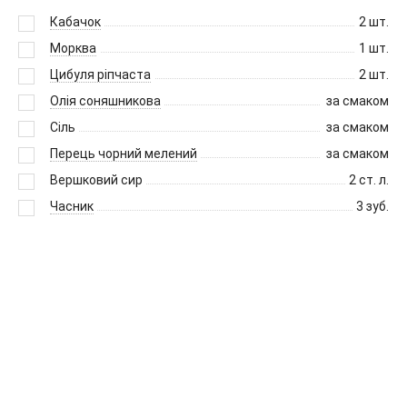
Кабачок
2
шт.
Морква
1
шт.
Цибуля ріпчаста
2
шт.
Олія соняшникова
за смаком
Сіль
за смаком
Перець чорний мелений
за смаком
Вершковий сир
2
ст. л.
Часник
3
зуб.