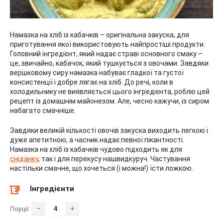
Намазка на хліб із кабачків – оригінальна закуска, для
приготування якої використовують найпростіші продукти.
Головний інгредієнт, який надає страві основного смаку –
це, звичайно, кабачок, який тушкується з овочами. Завдяки
вершковому сиру намазка набуває гладкої та густої
консистенції і добре лягає на хліб. До речі, коли в
холодильнику не виявляється цього інгредієнта, роблю цей
рецепт із домашнім майонезом. Але, чесно кажучи, із сиром
набагато смачніше.
Завдяки великій кількості овочів закуска виходить легкою і
дуже апетитною, а часник надає певної пікантності.
Намазка на хліб із кабачків чудово підходить як для
сніданку
, так і для перекусу нашвидкуруч. Частування
настільки смачне, що хочеться (і можна!) їсти ложкою.
Інгредієнти
–
+
Порції: