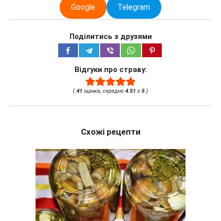
Google
Telegram
Поділитись з друзями
Відгуки про страву:
(
41
оцінка, середнє
4.51
з
5
)
Схожі рецепти