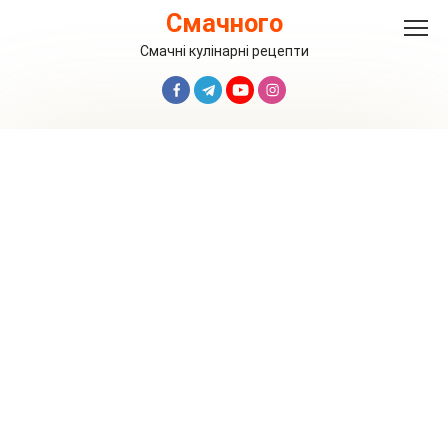
Перейти
Смачного
до
вмісту
Смачні кулінарні рецепти