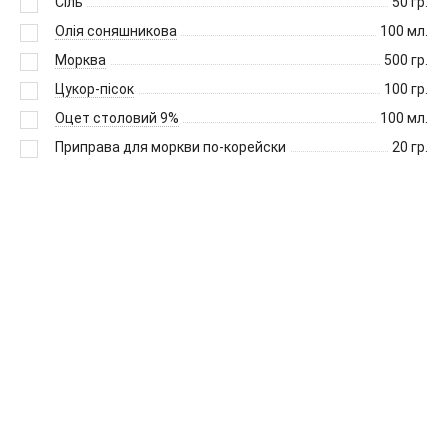
Сіль
50
гр.
Олія соняшникова
100
мл.
Морква
500
гр.
Цукор-пісок
100
гр.
Оцет столовий 9%
100
мл.
Приправа для моркви по-корейски
20
гр.