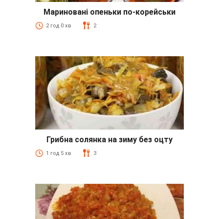
Мариновані опеньки по-корейськи
2 год 0 хв
2
Грибна солянка на зиму без оцту
1 год 5 хв
3