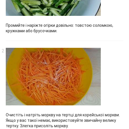
Промийте і наріжте огірки довільно: товстою соломкою,
кружками або брусочками.
Очистіть і натріть моркву на тертці для корейської моркви.
Якщо у вас такої немає, використовуйте звичайну велику
тертку. Злегка присоліть моркву.