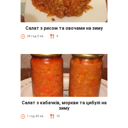
Салат з рисом та овочами на зиму
24 год 0 хв
4
Салат з кабачків, моркви та цибулі на
зиму
1 год 40 хв
10