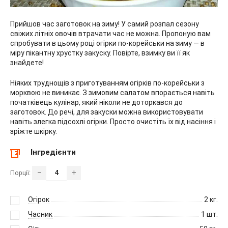
Прийшов час заготовок на зиму! У самий розпал сезону
свіжих літніх овочів втрачати час не можна. Пропоную вам
спробувати в цьому році огірки по-корейськи на зиму — в
міру пікантну хрустку закуску. Повірте, взимку ви її як
знайдете!
Ніяких труднощів з приготуванням огірків по-корейськи з
морквою не виникає. З зимовим салатом впорається навіть
початківець кулінар, який ніколи не доторкався до
заготовок. До речі, для закуски можна використовувати
навіть злегка підсохлі огірки. Просто очистіть їх від насіння і
зріжте шкірку.
Інгредієнти
–
+
Порції:
Огірок
2
кг.
Часник
1
шт.