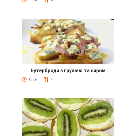
60 хв
4
Бутерброди з грушею та сиром
10 хв
4