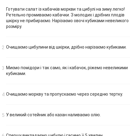
Готувати салат із кабачків моркви та цибулі на зиму легко!
Ретельно промиваємо кабачки. З молодих і дрібних плодів
шкірку не прибираємо. Нарізаємо овочі кубиками невеликого
розміру.
Очищаємо цибулини від шкірки, дрібно нарізаємо кубиками.
Миємо помідори і так само, як і кабачок, ріжемо невеликими
кубиками.
Очищаємо моркву та пропускаємо через середню тертку.
У великий сотейник або казан наливаємо олію.
Спершу викладаємо цибулю і гасимо її 5 хвилин.