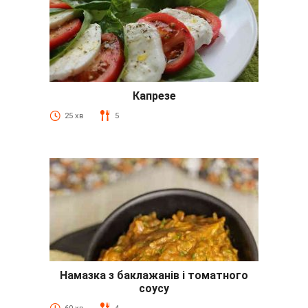
Капрезе
25 хв
5
Намазка з баклажанів і томатного
соусу