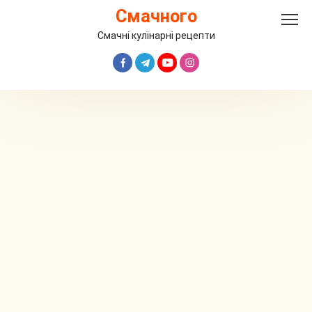
Перейти
Смачного
до
вмісту
Смачні кулінарні рецепти