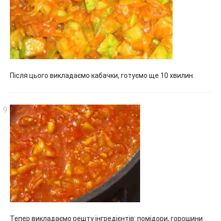
Після цього викладаємо кабачки, готуємо ще 10 хвилин.
Тепер викладаємо решту інгредієнтів: помідори, горошини