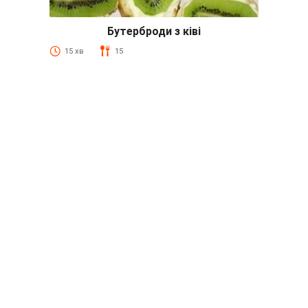
Бутерброди з ківі
15 хв
15