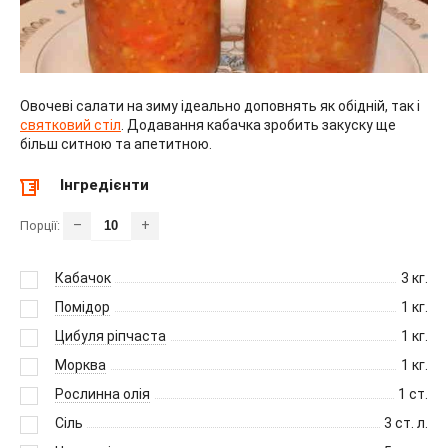
Овочеві салати на зиму ідеально доповнять як обідній, так і
святковий стіл
. Додавання кабачка зробить закуску ще
більш ситною та апетитною.
Інгредієнти
–
+
Порції:
Кабачок
3
кг.
Помідор
1
кг.
Цибуля ріпчаста
1
кг.
Морква
1
кг.
Рослинна олія
1
ст.
Сіль
3
ст. л.