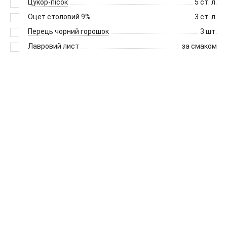
Цукор-пісок
5
ст. л.
Оцет столовий 9%
3
ст. л.
Перець чорний горошок
3
шт.
Лавровий лист
за смаком