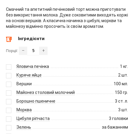
Смачний та апетитний печінковий торт можна приготувати
без використання молока. Дуже соковитими виходять коржі
на основі вершків. А класична начинка з цибулі, моркви та
майонезу відмінно просочить їх своїм ароматом.
Інгредієнти
–
+
Порції:
Яловича печінка
1
кг.
Куряче яйце
2
шт.
Вершки
100
мл.
Майонез столовий молочний
150
гр.
Борошно пшеничне
3
ст. л.
Морква
3
шт.
Цибуля ріпчаста
3
головки
Зелень
за бажанням