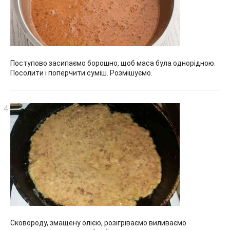
Поступово засипаємо борошно, щоб маса була однорідною.
Посолити і поперчити суміш. Розмішуємо.
Сковороду, змащену олією, розігріваємо виливаємо