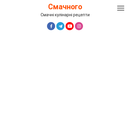
Перейти
Смачного
до
вмісту
Смачні кулінарні рецепти