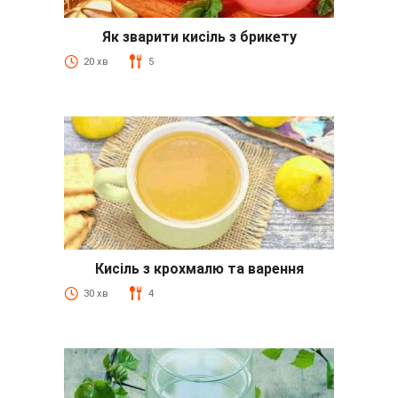
Як зварити кисіль з брикету
20 хв
5
Кисіль з крохмалю та варення
30 хв
4