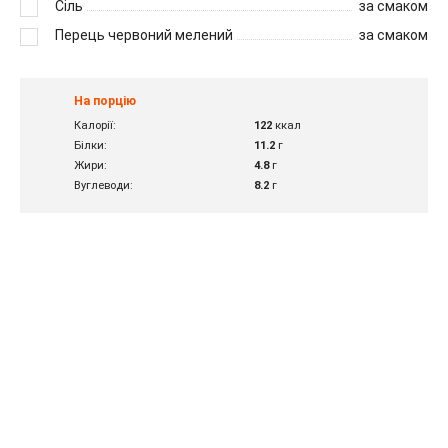
Сіль
за смаком
Перець червоний мелений
за смаком
На порцію
Калорії:
122
ккал
Білки:
11.2
г
Жири:
4.8
г
Вуглеводи:
8.2
г