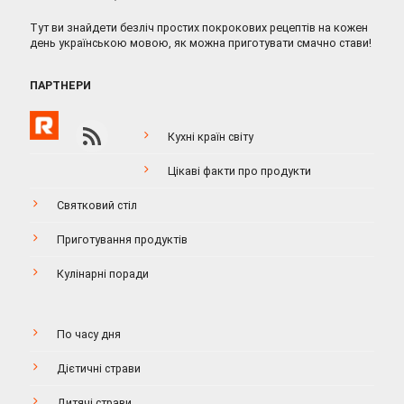
Тут ви знайдети безліч простих покрокових рецептів на кожен
день українською мовою, як можна приготувати смачно стави!
ПАРТНЕРИ
Кухні країн світу
Цікаві факти про продукти
Святковий стіл
Приготування продуктів
Кулінарні поради
По часу дня
Дієтичні страви
Дитячі страви