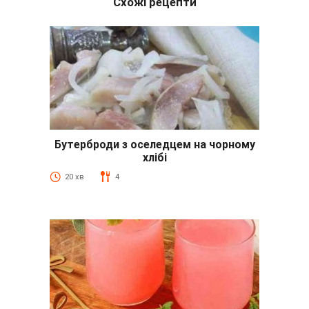
Схожі рецепти
Бутерброди з оселедцем на чорному
хлібі
20 хв
4