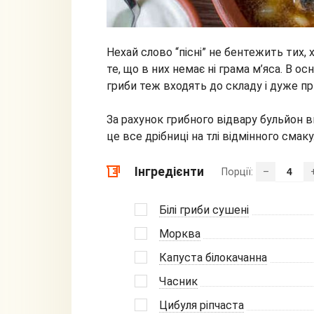
Нехай слово “пісні” не бентежить тих,
те, що в них немає ні грама м’яса. В ос
гриби теж входять до складу і дуже 
За рахунок грибного відвару бульйон в
це все дрібниці на тлі відмінного смаку
Інгредієнти
Порції:
–
Білі гриби сушені
Морква
Капуста білокачанна
Часник
Цибуля ріпчаста