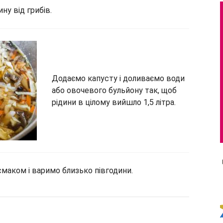
у від грибів.
Додаємо капусту і доливаємо води
або овочевого бульйону так, щоб
рідини в цілому вийшло 1,5 літра.
смаком і варимо близько півгодини.