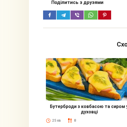
Поділитись з друзями
Схо
Бутерброди з ковбасою та сиром 
духовці
25 хв
8