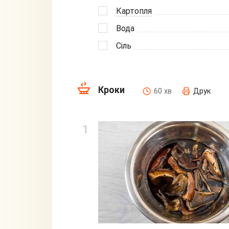
Картопля
Вода
Сіль
Кроки
60 хв
Друк