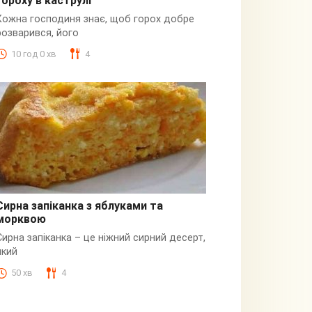
гороху в каструлі
Пюре
Кожна господиня знає, щоб горох добре
розварився, його
10 год 0 хв
4
Сирна запіканка з яблуками та
морквою
Сирна
Сирна запіканка – це ніжний сирний десерт,
який
50 хв
4