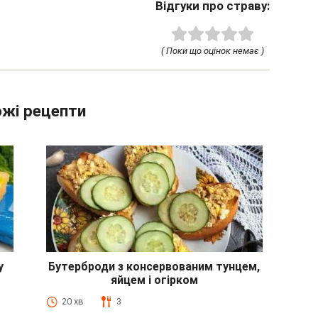
Відгуки про страву:
( Поки що оцінок немає )
жі рецепти
у
Бутерброди з консервованим тунцем,
яйцем і огірком
20 хв
3