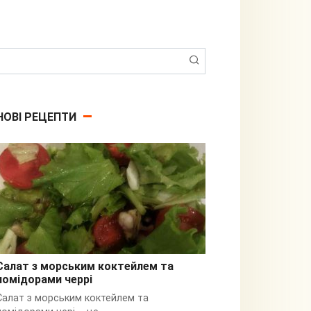
Пошук:
НОВІ РЕЦЕПТИ
Салат з морським коктейлем та
помідорами черрі
З кальмарами
Салат з морським коктейлем та