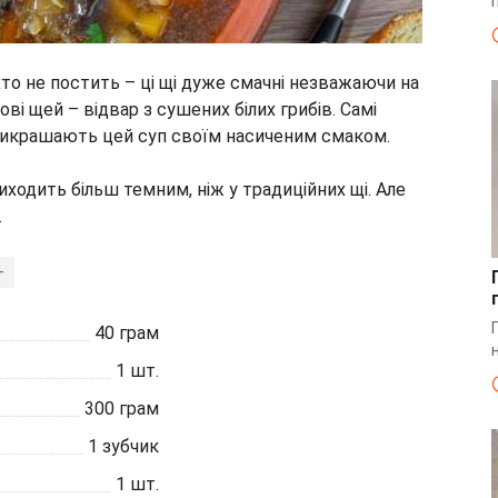
 хто не постить – ці щі дуже смачні незважаючи на
нові щей – відвар з сушених білих грибів. Самі
прикрашають цей суп своїм насиченим смаком.
иходить більш темним, ніж у традиційних щі. Але
.
+
40
грам
1
шт.
300
грам
1
зубчик
1
шт.