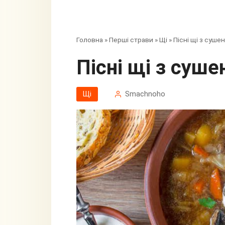
Головна
»
Перші страви
»
Щі
»
Пісні щі з суш
Пісні щі з су
Щі
Smachnoho