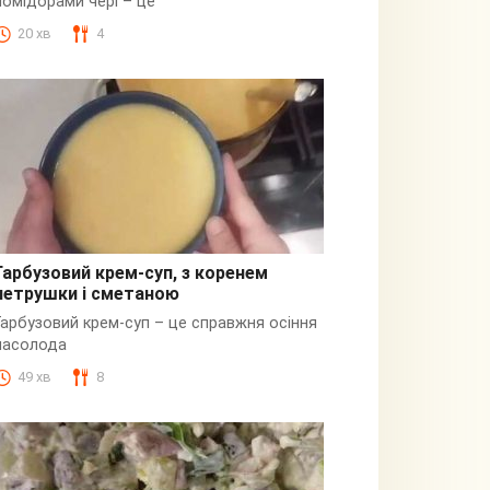
помідорами чері – це
20 хв
4
Гарбузовий крем-суп, з коренем
петрушки і сметаною
Гарбузовий
Гарбузовий крем-суп – це справжня осіння
насолода
49 хв
8