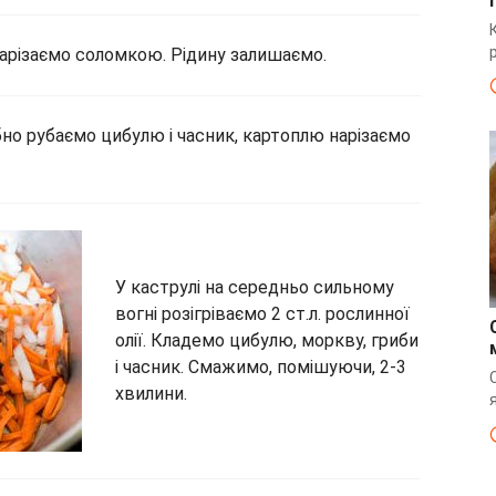
арізаємо соломкою. Рідину залишаємо.
но рубаємо цибулю і часник, картоплю нарізаємо
У каструлі на середньо сильному
вогні розігріваємо 2 ст.л. рослинної
олії. Кладемо цибулю, моркву, гриби
і часник. Смажимо, помішуючи, 2-3
хвилини.