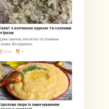
Салат з копченою куркою та солоним
огірком
З куркою
Дуже смачна, апетитна та поживна
страва. Він відмінно
25 хв
4
Горохове пюре із замочуванням