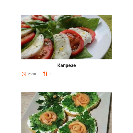
Капрезе
25 хв
5