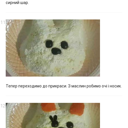
сирний шар.
Тепер переходимо до прикраси. З маслин робимо очі і носик.