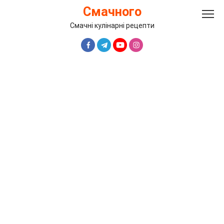
Перейти
Смачного
до
вмісту
Смачні кулінарні рецепти