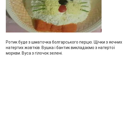
Ротик буде з шматочка болгарського перцю. Щічки з яєчних
натертих жовтків. Вушка і бантик викладаємо з натертої
моркви. Вуса з гілочок зелені.