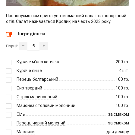
Пропонуємо вам приготувати смачний салат на новорічний
стіл. Салат називається Кролик, на честь 2023 року.
Інгредієнти
–
+
Порції:
Куряче м’ясо копчене
200
гр.
Куряче яйце
4
шт.
Перець болгарський
100
гр.
Сир твердий
100
гр.
Огірок маринований
100
гр.
Майонез столовий молочний
100
гр.
Сіль
за смаком
Перець чорний мелений
за смаком
Маслини
для декору