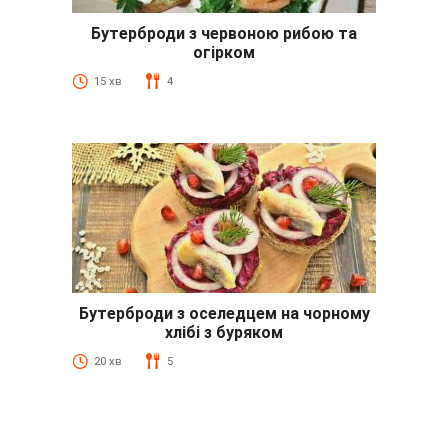
Бутерброди з червоною рибою та
огірком
15 хв
4
Бутерброди з оселедцем на чорному
хлібі з буряком
20 хв
5