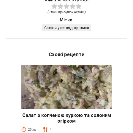
( Поки що оцінок немає )
Мітки:
Салати у вигляді кролика
Схожі рецепти
Салат з копченою куркою та солоним
огірком
25 хв
4