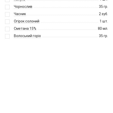
Чорнослив
35
гр.
Часник
2
зуб.
Огірок солоний
1
шт.
Сметана 15%
80
мл.
Волоський горіх
35
гр.