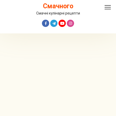
Перейти
Смачного
до
вмісту
Смачні кулінарні рецепти