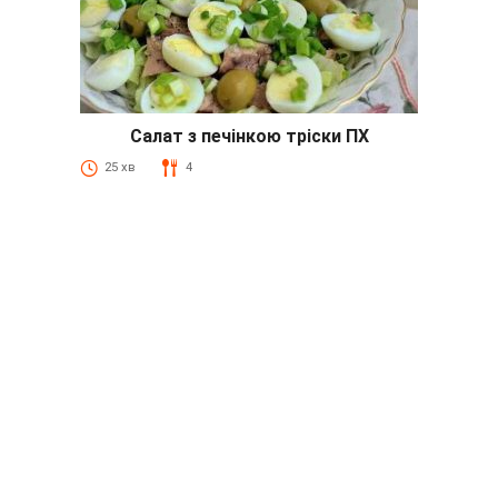
Салат з печінкою тріски ПХ
25 хв
4