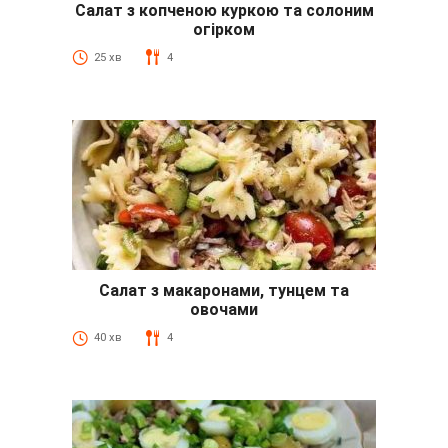
Салат з копченою куркою та солоним
огірком
25 хв
4
Салат з макаронами, тунцем та
овочами
40 хв
4