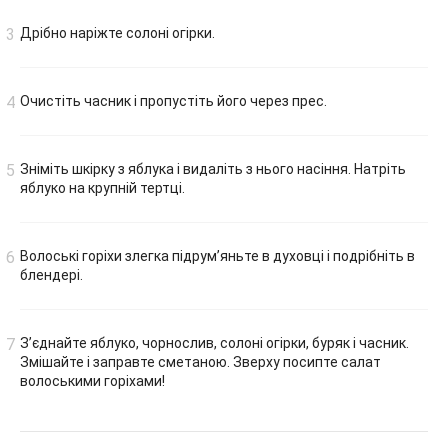
Дрібно наріжте солоні огірки.
Очистіть часник і пропустіть його через прес.
Зніміть шкірку з яблука і видаліть з нього насіння. Натріть
яблуко на крупній тертці.
Волоські горіхи злегка підрум’яньте в духовці і подрібніть в
блендері.
З’єднайте яблуко, чорнослив, солоні огірки, буряк і часник.
Змішайте і заправте сметаною. Зверху посипте салат
волоськими горіхами!