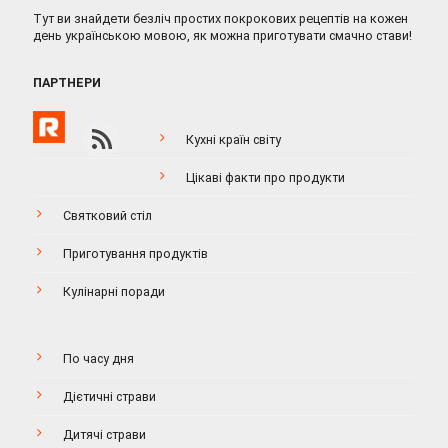
Тут ви знайдети безліч простих покрокових рецептів на кожен
день українською мовою, як можна приготувати смачно стави!
ПАРТНЕРИ
Кухні країн світу
Цікаві факти про продукти
Святковий стіл
Приготування продуктів
Кулінарні поради
По часу дня
Дієтичні страви
Дитячі страви