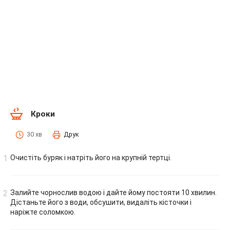
Кроки
30 хв
Друк
Очистіть буряк і натріть його на крупній тертці.
Залийте чорнослив водою і дайте йому постояти 10 хвилин.
Дістаньте його з води, обсушити, видаліть кісточки і
наріжте соломкою.