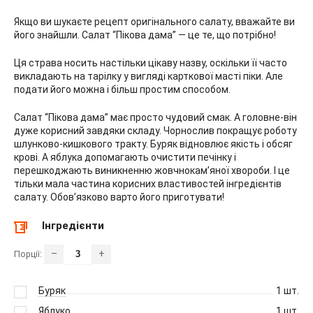
Якщо ви шукаєте рецепт оригінального салату, вважайте ви
його знайшли. Салат “Пікова дама” — це те, що потрібно!
Ця страва носить настільки цікаву назву, оскільки її часто
викладають на тарілку у вигляді карткової масті піки. Але
подати його можна і більш простим способом.
Салат “Пікова дама” має просто чудовий смак. А головне-він
дуже корисний завдяки складу. Чорнослив покращує роботу
шлунково-кишкового тракту. Буряк відновлює якість і обсяг
крові. А яблука допомагають очистити печінку і
перешкоджають виникненню жовчнокам’яної хвороби. І це
тільки мала частина корисних властивостей інгредієнтів
салату. Обов’язково варто його приготувати!
Інгредієнти
–
+
Порції:
Буряк
1
шт.
Яблуко
1
шт.