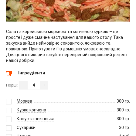
Салат з корейською морквою та копченою куркою – це
просте і дуже смачне частування для вашого столу. Така
закуска вийде неймовірно соковитою, яскравою та
поживною. Приготувати її в домашніх умовах нескладно.
Для цього використовуйте перевірений покроковий рецепт
нашої добірки.
Інгредієнти
–
+
Порції:
Морква
300
гр.
Курка копчена
300
гр.
Капуста пекінська
300
гр.
Сухарики
30
гр.