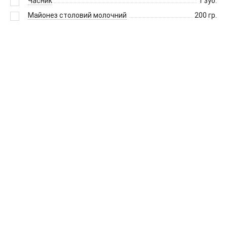
Часник
1
зуб.
Майонез столовий молочний
200
гр.