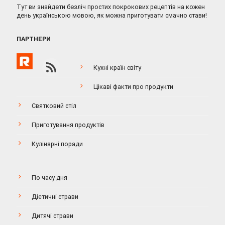
Тут ви знайдети безліч простих покрокових рецептів на кожен
день українською мовою, як можна приготувати смачно стави!
ПАРТНЕРИ
Кухні країн світу
Цікаві факти про продукти
Святковий стіл
Приготування продуктів
Кулінарні поради
По часу дня
Дієтичні страви
Дитячі страви