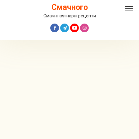
Перейти
Смачного
до
вмісту
Смачні кулінарні рецепти