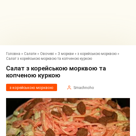
Головна
»
Салати
»
Овочеві
»
З моркви
»
з корейською морквою
»
Салат з корейською морквою та копченою куркою
Салат з корейською морквою та
копченою куркою
з корейською морквою
Smachnoho