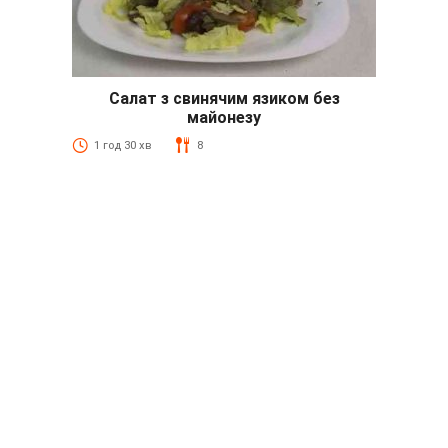
Салат з свинячим язиком без
майонезу
1 год 30 хв
8