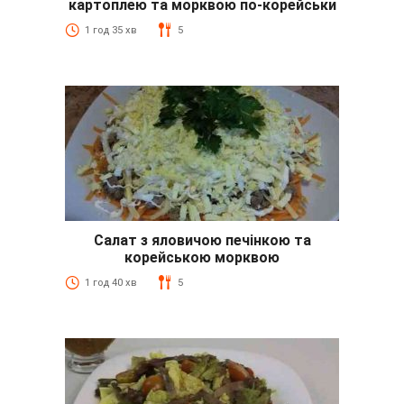
картоплею та морквою по-корейськи
1 год 35 хв
5
Салат з яловичою печінкою та
корейською морквою
1 год 40 хв
5