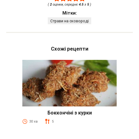
(
2
оцінки, середнє
4.5
з
5
)
Мітки:
Страви на сковороді
Схожі рецепти
Боккончіні з курки
30 хв
5