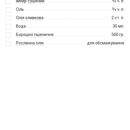
Імбир сушений
⅔
ч. л.
Сіль
⅔
ч. л.
Олія оливкова
2
ст. л.
Вода
30
мл.
Борошно пшеничне
500
гр.
Рослинна олія
для обсмажування