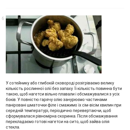
У сотейнику або глибокій сковороді розігріваємо велику
кількість рослинної олії без запаху. Її кількість повинна бути
такою, щоб нагетси вільно плавали і обсмажувалися з усіх
боків. У повністю гарячу олію занурюємо частинами
паніровані шматочки філе і смажимо їх сім-вісім хвилин при
середній температурі, періодично перевертаючи, щоб
сформувалася рівномірна скоринка. Після обсмажування
перекладаємо готові нагетси на сито, щоб зайва олія
стекла.