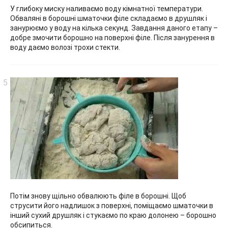
У глибоку миску наливаємо воду кімнатної температури.
Обваляні в борошні шматочки філе складаємо в друшляк і
занурюємо у воду на кілька секунд. Завдання даного етапу –
добре змочити борошно на поверхні філе. Після занурення в
воду даємо волозі трохи стекти.
Потім знову щільно обвалюють філе в борошні. Щоб
струсити його надлишок з поверхні, поміщаємо шматочки в
інший сухий друшляк і стукаємо по краю долонею – борошно
обсипиться.