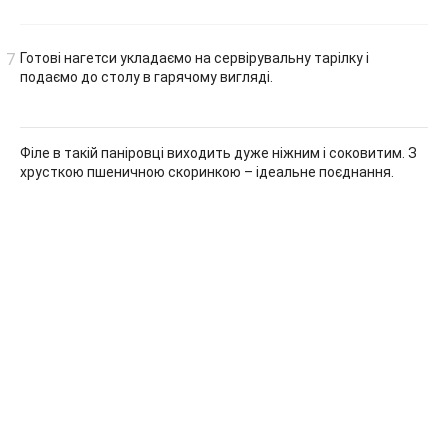
Готові нагетси укладаємо на сервірувальну тарілку і
подаємо до столу в гарячому вигляді.
Філе в такій паніровці виходить дуже ніжним і соковитим. З
хрусткою пшеничною скоринкою – ідеальне поєднання.