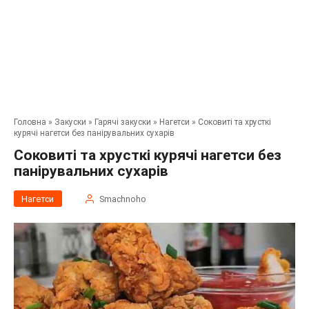
Головна
»
Закуски
»
Гарячі закуски
»
Нагетси
»
Соковиті та хрусткі
курячі нагетси без панірувальних сухарів
Соковиті та хрусткі курячі нагетси без
панірувальних сухарів
Нагетси
Smachnoho