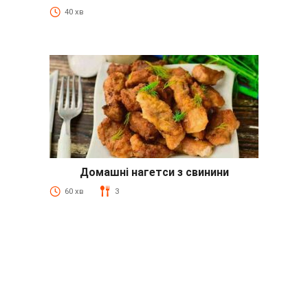
40 хв
Домашні нагетси з свинини
60 хв
3