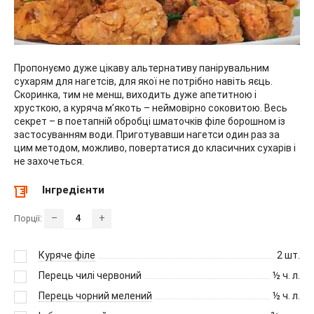
Пропонуємо дуже цікаву альтернативу панірувальним
сухарям для нагетсів, для якої не потрібно навіть яєць.
Скоринка, тим не менш, виходить дуже апетитною і
хрусткою, а куряча м’якоть – неймовірно соковитою. Весь
секрет – в поетапній обробці шматочків філе борошном із
застосуванням води. Приготувавши нагетси один раз за
цим методом, можливо, повертатися до класичних сухарів і
не захочеться.
Інгредієнти
–
+
Порції:
Куряче філе
2
шт.
Перець чилі червоний
½
ч. л.
Перець чорний мелений
½
ч. л.