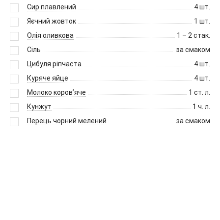
Сир плавлений
4
шт.
Яєчний жовток
1
шт.
Олія оливкова
1 – 2
стак.
Сіль
за смаком
Цибуля ріпчаста
4
шт.
Куряче яйце
4
шт.
Молоко коров’яче
1
ст. л.
Кунжут
1
ч. л.
Перець чорний мелений
за смаком