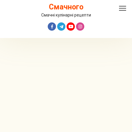
Перейти
Смачного
до
вмісту
Смачні кулінарні рецепти