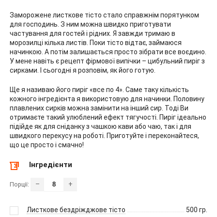
Заморожене листкове тісто стало справжнім порятунком
для господинь. З ним можна швидко приготувати
частування для гостей і рідних. Я завжди тримаю в
морозилці кілька листів. Поки тісто відтає, займаюся
начинкою. А потім залишається просто зібрати все воєдино.
У мене навіть є рецепт фірмової випічки – цибульний пиріг з
сирками. І сьогодні я розповім, як його готую.
Ще я називаю його пиріг «все по 4». Саме таку кількість
кожного інгредієнта я використовую для начинки. Половину
плавлених сирків можна замінити на інший сир. Тоді Ви
отримаєте такий улюблений ефект тягучості. Пиріг ідеально
підійде як для сніданку з чашкою кави або чаю, так і для
швидкого перекусу на роботі. Приготуйте і переконайтеся,
що це просто і смачно!
Інгредієнти
–
+
Порції:
Листкове бездріжджове тісто
500
гр.