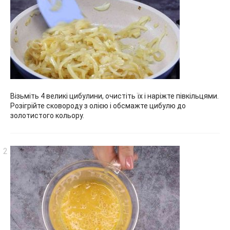
Візьміть 4 великі цибулини, очистіть їх і наріжте півкільцями.
Розігрійте сковороду з олією і обсмажте цибулю до
золотистого кольору.