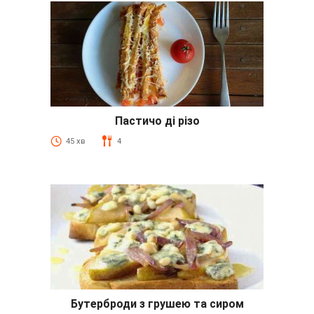
Пастичо ді різо
45 хв
4
Бутерброди з грушею та сиром