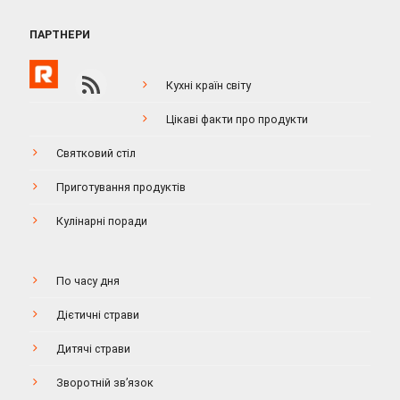
ПАРТНЕРИ
Кухні країн світу
Цікаві факти про продукти
Святковий стіл
Приготування продуктів
Кулінарні поради
По часу дня
Дієтичні страви
Дитячі страви
Зворотній зв’язок