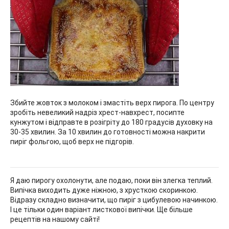
Збийте жовток з молоком і змастіть верх пирога. По центру
зробіть невеликий надріз хрест-навхрест, посипте
кунжутом і відправте в розігріту до 180 градусів духовку на
30-35 хвилин. За 10 хвилин до готовності можна накрити
пиріг фольгою, щоб верх не підгорів.
Я даю пирогу охолонути, але подаю, поки він злегка теплий.
Випічка виходить дуже ніжною, з хрусткою скоринкою.
Відразу складно визначити, що пиріг з цибулевою начинкою.
І це тільки один варіант листкової випічки. Ще більше
рецептів на нашому сайті!