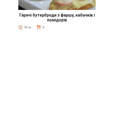
Гарячі бутерброди з фаршу, кабачків і
помідорів
35 хв
8