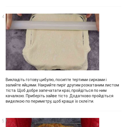
Викладіть готову цибулю, посипте тертими сирками і
залийте яйцями. Накрийте пиріг другим розкатаним листом
тіста. Щоб добре запечатати краї, пройдіться по ним
качалкою. Приберіть зайве тісто. Додатково пройдіться
виделкою по периметру, щоб краще їх склеїти.