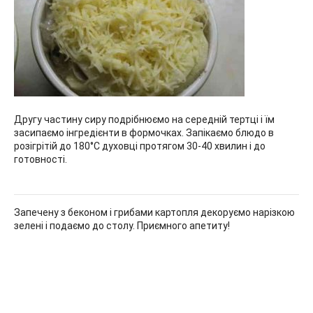
Другу частину сиру подрібнюємо на середній тертці і їм
засипаємо інгредієнти в формочках. Запікаємо блюдо в
розігрітій до 180°С духовці протягом 30-40 хвилин і до
готовності.
Запечену з беконом і грибами картопля декоруємо нарізкою
зелені і подаємо до столу. Приємного апетиту!