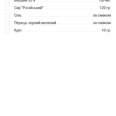
Вершки 20%
100
мл.
Сир “Російський”
120
гр.
Сіль
за смаком
Перець чорний мелений
за смаком
Кріп
10
гр.