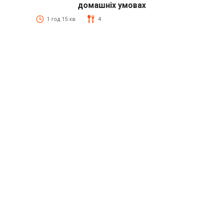
домашніх умовах
1 год 15 хв
4