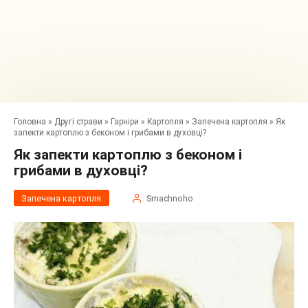
Головна
»
Другі страви
»
Гарніри
»
Картопля
»
Запечена картопля
»
Як
запекти картоплю з беконом і грибами в духовці?
Як запекти картоплю з беконом і
грибами в духовці?
Запечена картопля
Smachnoho