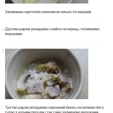
Заливаємо картоплю невеликою кількістю вершків.
Другим шаром укладаємо слайси печериць і поливаємо
вершками.
Третім шаром укладаємо нарізаний бекон, посипаємо його
сіллю з чорним перцем і так само заливаємо вершками.