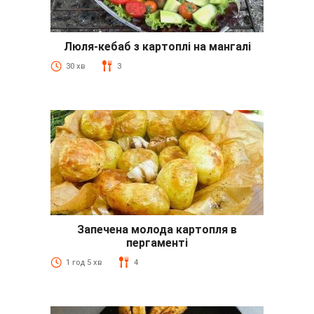
Люля-кебаб з картоплі на мангалі
30 хв
3
Запечена молода картопля в
пергаменті
1 год 5 хв
4