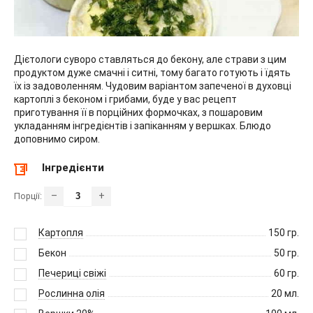
Дієтологи суворо ставляться до бекону, але страви з цим
продуктом дуже смачні і ситні, тому багато готують і їдять
їх із задоволенням. Чудовим варіантом запеченої в духовці
картоплі з беконом і грибами, буде у вас рецепт
приготування її в порційних формочках, з пошаровим
укладанням інгредієнтів і запіканням у вершках. Блюдо
доповнимо сиром.
Інгредієнти
–
+
Порції:
Картопля
150
гр.
Бекон
50
гр.
Печериці свіжі
60
гр.
Рослинна олія
20
мл.