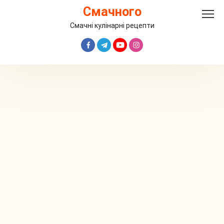
Перейти
Смачного
до
вмісту
Смачні кулінарні рецепти