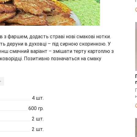
в з фаршем, додасть страві нові смакові нотки.
ють деруни в духовці – під сирною скоринкою. У
енш смачний варіант – змішати терту картоплю з
коворідці. Позитивно позначаться на смаку
+
4
шт.
600
гр.
2
шт.
2
шт.