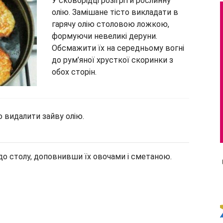
У сковорідці розігріти рослинну
олію. Замішане тісто викладати в
гарячу олію столовою ложкою,
формуючи невеликі деруни.
Обсмажити їх на середньому вогні
до рум’яної хрусткої скоринки з
обох сторін.
 видалити зайву олію.
до столу, доповнивши їх овочами і сметаною.