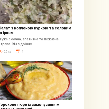
Салат з копченою куркою та солоним
огірком
З куркою
Дуже смачна, апетитна та поживна
страва. Він відмінно
25 хв
4
Горохове пюре із замочуванням