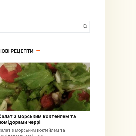
Пошук:
НОВІ РЕЦЕПТИ
Салат з морським коктейлем та
помідорами черрі
З кальмарами
Салат з морським коктейлем та