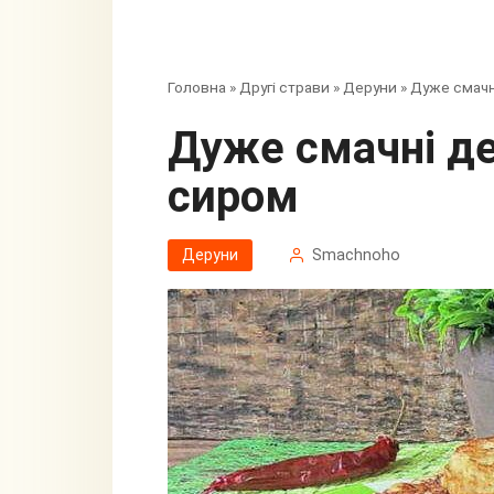
Головна
»
Другі страви
»
Деруни
»
Дуже смачн
Дуже смачні деруни з фаршем і
сиром
Деруни
Smachnoho