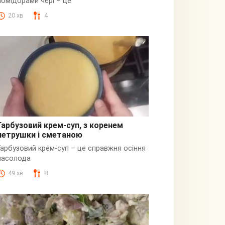
помідорами чері – це
20 хв
4
Гарбузовий крем-суп, з коренем
петрушки і сметаною
Гарбузовий
Гарбузовий крем-суп – це справжня осіння
насолода
49 хв
8