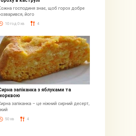
гороху в каструлі
Пюре
Кожна господиня знає, щоб горох добре
розварився, його
10 год 0 хв
4
Сирна запіканка з яблуками та
морквою
Сирна
Сирна запіканка – це ніжний сирний десерт,
який
50 хв
4