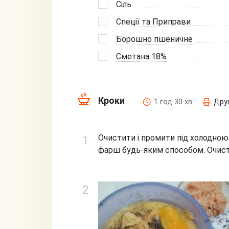
Сіль
Спеції та Приправи
Борошно пшеничне
Сметана 18%
Кроки
1 год 30 хв
Дру
Очистити і промити під холодною
фарш будь-яким способом. Очист