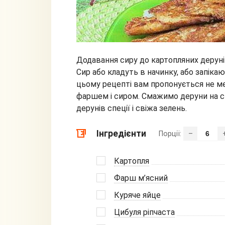
Додавання сиру до картопляних деруні
Сир або кладуть в начинку, або запіка
цьому рецепті вам пропонується не м
фаршем і сиром. Смажимо деруни на с
дерунів спеції і свіжа зелень.
Інгредієнти
Порції:
–
Картопля
Фарш м’ясний
Куряче яйце
Цибуля ріпчаста