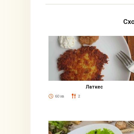
Схо
Латкес
60 хв
2