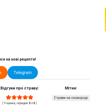
ся на нові рецепти!
e
Telegram
Відгуки про страву:
Мітки:
Страви на сковороді
(
1
оцінка, середнє
5
з
5
)