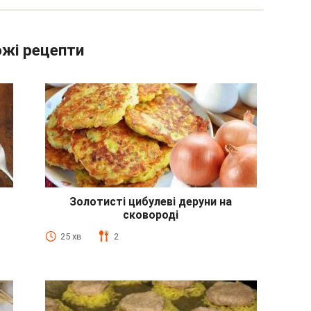
жі рецепти
Золотисті цибулеві деруни на
сковороді
25 хв
2