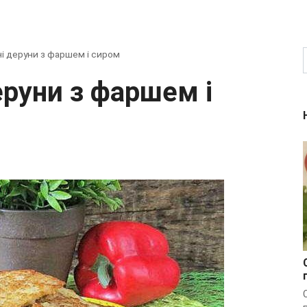
і деруни з фаршем і сиром