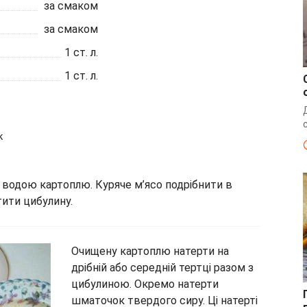
за смаком
за смаком
1
ст. л.
1
ст. л.
к
 водою картоплю. Куряче м’ясо подрібнити в
ити цибулину.
Очищену картоплю натерти на
дрібній або середній тертці разом з
цибулиною. Окремо натерти
шматочок твердого сиру. Ці натерті