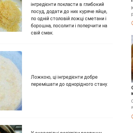
інгредієнти покласти в глибокий
посуд, додати до них куряче яйце,
по одній столовій ложці сметани і
борошна, посолити і поперчити на
свій смак.
Ложкою, ці інгредієнти добре
перемішати до однорідного стану.