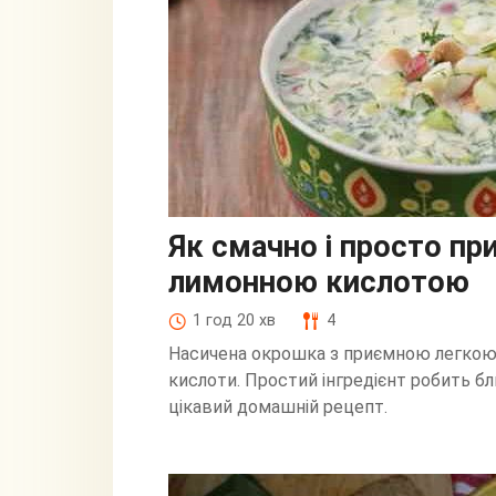
Як смачно і просто пр
лимонною кислотою
1 год 20 хв
4
Насичена окрошка з приємною легкою
кислоти. Простий інгредієнт робить б
цікавий домашній рецепт.