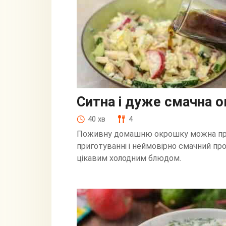
Ситна і дуже смачна 
40 хв
4
Поживну домашню окрошку можна приг
приготуванні і неймовірно смачний пр
цікавим холодним блюдом.