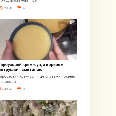
помідорами чері – це
20 хв
4
Гарбузовий крем-суп, з коренем
петрушки і сметаною
Гарбузовий
Гарбузовий крем-суп – це справжня осіння
насолода
49 хв
8