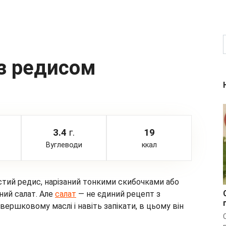
 з редисом
3.4
г.
19
Вуглеводи
ккал
астий редис, нарізаний тонкими скибочками або
ний салат. Але
салат
— не єдиний рецепт з
ершковому маслі і навіть запікати, в цьому він