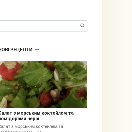
Пошук:
НОВІ РЕЦЕПТИ
Салат з морським коктейлем та
помідорами черрі
З кальмарами
Салат з морським коктейлем та