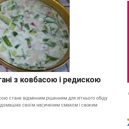
ані з ковбасою і редискою
ю стане відмінним рішенням для літнього обіду.
 домашніх своїм насиченим смаком і свіжим