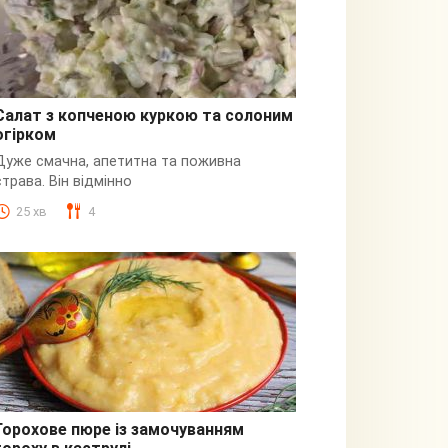
Салат з копченою куркою та солоним
огірком
З куркою
Дуже смачна, апетитна та поживна
страва. Він відмінно
25 хв
4
Горохове пюре із замочуванням