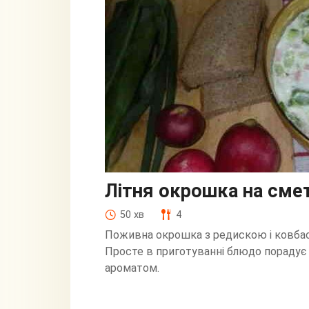
Літня окрошка на смет
50 хв
4
Поживна окрошка з редискою і ковбасо
Просте в приготуванні блюдо порадує
ароматом.