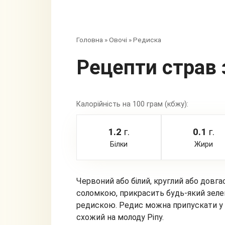
Головна
»
Овочі
»
Редиска
Рецепти страв
Калорійність на 100 грам (кбжу):
1.2
г.
0.1
г.
Білки
Жири
Червоний або білий, круглий або довг
соломкою, прикрасить будь-який зеле
редискою. Редис можна припускати у в
схожий на молоду Ріпу.