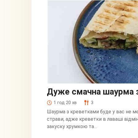
Дуже смачна шаурма 
1 год 20 хв
3
Шаурма з креветками буде у вас не ме
страви, адже креветки в лаваші відмі
закуску хрумкою та...