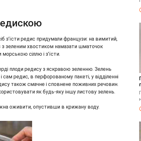
редискою
іб з’їсти редис придумали французи: на вимитий,
с з зеленим хвостиком намазати шматочок
морською сіллю і з’їсти.
ерді плоди редису з яскравою зеленню. Зелень
 і сам редис, в перфорованому пакеті, у відділенні
едису також смачне і сповнене поживних речовин.
ористовувати як будь-яку іншу листову зелень.
жна оживити, опустивши в крижану воду.