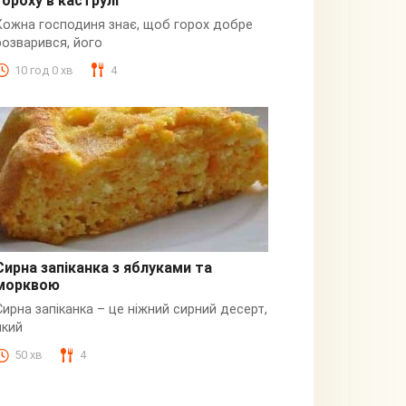
гороху в каструлі
Пюре
Кожна господиня знає, щоб горох добре
розварився, його
10 год 0 хв
4
Сирна запіканка з яблуками та
морквою
Сирна
Сирна запіканка – це ніжний сирний десерт,
який
50 хв
4