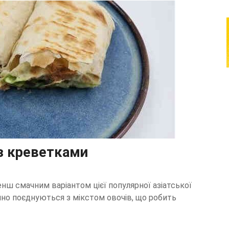
з креветками
нш смачним варіантом цієї популярної азіатської
нно поєднуються з мікстом овочів, що робить