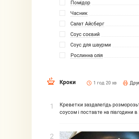
Помідор
Часник
Салат Айсберг
Соус соєвий
Соус для шаурми
Рослинна олія
Кроки
1 год 20 хв
Дру
Креветки заздалегідь розморозьт
соусом і поставте на півгодини в