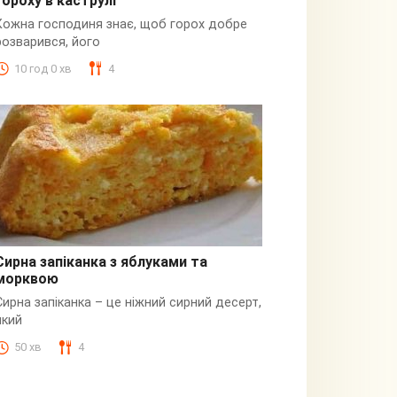
гороху в каструлі
Пюре
Кожна господиня знає, щоб горох добре
розварився, його
10 год 0 хв
4
Сирна запіканка з яблуками та
морквою
Сирна
Сирна запіканка – це ніжний сирний десерт,
який
50 хв
4