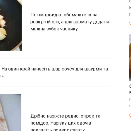
Потім швидко обсмажте їх на
розігрітій олії, а для аромату додати
можна зубок часнику.
. На один край нанесіть шар соусу для шаурми та
г».
Дрібно наріжте редис, огірок та
помідор. Нарізку цих овочів
покладіть поверх салату.