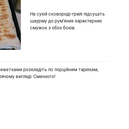
На сухій сковороді-грилі підсушіть
шаурму до рум’яних характерних
смужок з обох боків.
еветками розкладіть по порційним тарілкам,
арячому вигляді. Смачного!