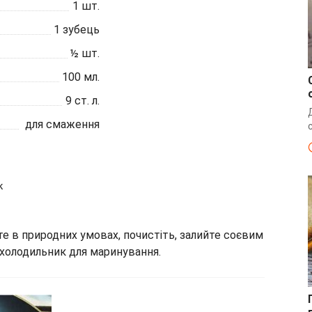
1
шт.
1
зубець
½
шт.
100
мл.
9
ст. л.
для смаження
к
е в природних умовах, почистіть, залийте соєвим
 холодильник для маринування.