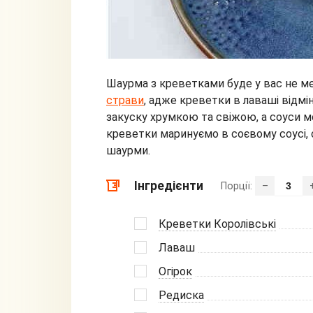
Шаурма з креветками буде у вас не м
страви
, адже креветки в лаваші відмі
закуску хрумкою та свіжою, а соуси мо
креветки маринуємо в соєвому соусі,
шаурми.
Інгредієнти
Порції:
–
Креветки Королівські
Лаваш
Огірок
Редиска