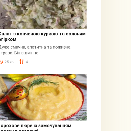
Салат з копченою куркою та солоним
огірком
З куркою
Дуже смачна, апетитна та поживна
страва. Він відмінно
25 хв
4
Горохове пюре із замочуванням