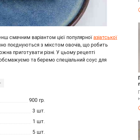
енш смачним варіантом цієї популярної
азіатської
нно поєднуються з мікстом овочів, що робить
жна приготувати різні. У цьому рецепті
 обсмажуємо та беремо спеціальний соус для
+
900
гр.
3
шт.
1
шт.
5
шт.