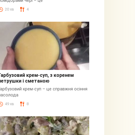
помідорами чері – це
20 хв
4
Гарбузовий крем-суп, з коренем
петрушки і сметаною
Гарбузовий
Гарбузовий крем-суп – це справжня осіння
насолода
49 хв
8