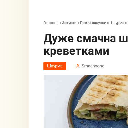
Головна
»
Закуски
»
Гарячі закуски
»
Шаурма
»
Дуже смачна шаурма з
креветками
Шаурма
Smachnoho