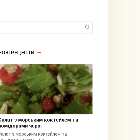
Пошук:
НОВІ РЕЦЕПТИ
Салат з морським коктейлем та
помідорами черрі
З кальмарами
Салат з морським коктейлем та