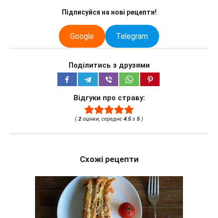
Підписуйся на нові рецепти!
Google
Telegram
Поділитись з друзями
Відгуки про страву:
(
2
оцінки, середнє
4.5
з
5
)
Схожі рецепти