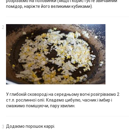
розрізаємо на половинки (якщо і користуєте звичайний
помідор, наріжте його великими кубиками).
У глибокій сковороді на середньому вогні розігріваємо 2
ст.л. рослинної олії. Кладемо цибулю, часник і імбир і
смажимо помішуючи, пару хвилин.
Додаємо порошок каррі.