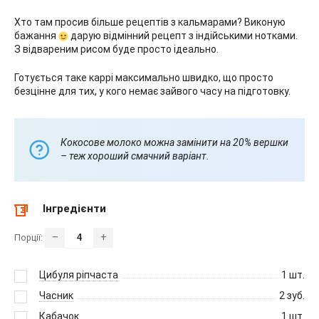
Хто там просив більше рецептів з кальмарами? Виконую
бажання
дарую відмінний рецепт з індійськими нотками.
З відвареним рисом буде просто ідеально.
Готується таке каррі максимально швидко, що просто
безцінне для тих, у кого немає зайвого часу на підготовку.
Кокосове молоко можна замінити на 20% вершки
– теж хороший смачний варіант.
Інгредієнти
–
+
Порції:
Цибуля ріпчаста
1
шт.
Часник
2
зуб.
Кабачок
1
шт.