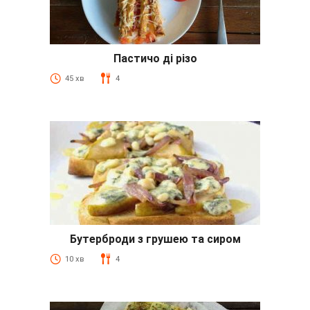
Пастичо ді різо
45 хв
4
Бутерброди з грушею та сиром
10 хв
4