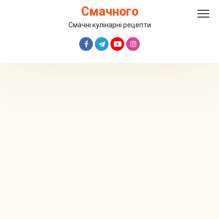
Перейти
Смачного
до
вмісту
Смачні кулінарні рецепти