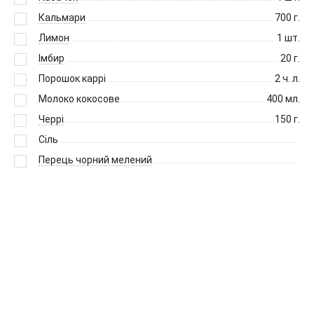
Кальмари
700
г.
Лимон
1
шт.
Імбир
20
г.
Порошок каррі
2
ч. л.
Молоко кокосове
400
мл.
Черрі
150
г.
Сіль
Перець чорний мелений