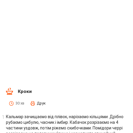
Кроки
30 хв
Друк
Кальмар зачищаємо від плівок, нарізаємо кільцями. Дрібно
рубаємо цибулю, часник і імбир. Кабачок розрізаємо на 4
частини уздовж, потім ріжемо скибочками. Помідори черрі