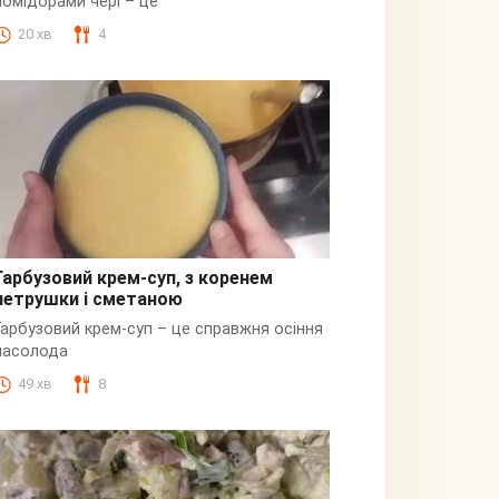
помідорами чері – це
20 хв
4
Гарбузовий крем-суп, з коренем
петрушки і сметаною
Гарбузовий
Гарбузовий крем-суп – це справжня осіння
насолода
49 хв
8