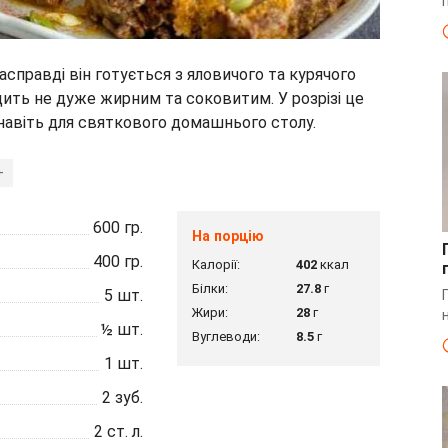
асправді він готується з яловичого та курячого
дить не дуже жирним та соковитим. У розрізі це
 навіть для святкового домашнього столу.
+
600
гр.
На порцію
400
гр.
Калорії:
402
ккал
Білки:
27.8
г
5
шт.
Жири:
28
г
½
шт.
Вуглеводи:
8.5
г
1
шт.
2
зуб.
2
ст. л.