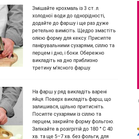
Змішайте крохмаль із 3 ст. л.
холодної води до однорідності,
додайте до фаршу і ще раз дуже
ретельно вимісіть. Щедро змастіть
олією форму для кексу. Присипте
панірувальними сухарями, сіллю та
перцем і дно, і боки. Обережно
викладіть на дно приблизно
третину м’ясного фаршу.
На фарш у ряд викладіть варені
яйця. Поверх викладіть фарш, що
залишився, щільно притисніть.
Посипте сухарями із сіллю та
перцем, закрийте форму фольгою.
Запікайте в розігрітій до 180 ° С 40
хв. та ще 5–7 хв. без фольги, для