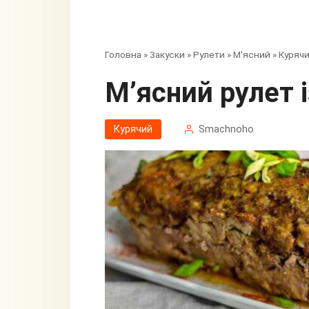
Головна
»
Закуски
»
Рулети
»
М'ясний
»
Куряч
М’ясний рулет
Курячий
Smachnoho