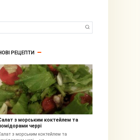
Пошук:
НОВІ РЕЦЕПТИ
Салат з морським коктейлем та
помідорами черрі
З кальмарами
Салат з морським коктейлем та