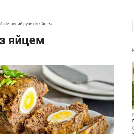
ий
»
М’ясний рулет із яйцем
 із яйцем