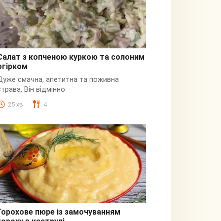
Салат з копченою куркою та солоним
огірком
З куркою
Дуже смачна, апетитна та поживна
страва. Він відмінно
25 хв
4
Горохове пюре із замочуванням