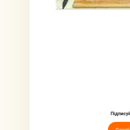
Підписуй
Googl