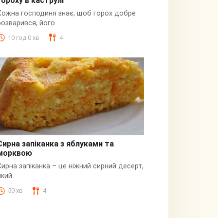
гороху в каструлі
Пюре
Кожна господиня знає, щоб горох добре
розварився, його
10 год 0 хв
4
Сирна запіканка з яблуками та
морквою
Сирна
Сирна запіканка – це ніжний сирний десерт,
який
50 хв
4