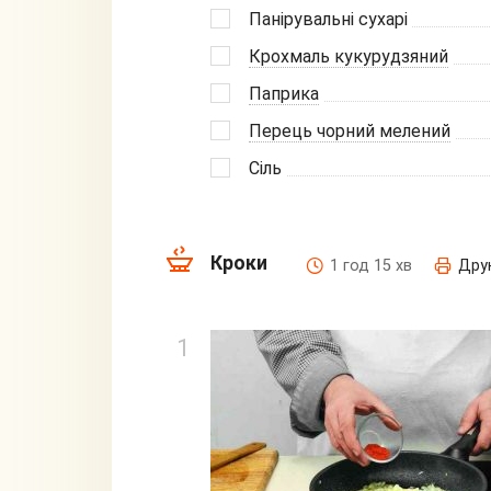
Панірувальні сухарі
Крохмаль кукурудзяний
Паприка
Перець чорний мелений
Сіль
Кроки
1 год 15 хв
Дру