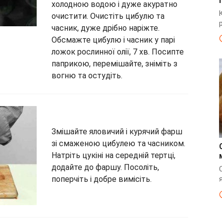
холодною водою і дуже акуратно
очистити. Очистіть цибулю та
часник, дуже дрібно наріжте.
Обсмажте цибулю і часник у парі
ложок рослинної олії, 7 хв. Посипте
паприкою, перемішайте, зніміть з
вогню та остудіть.
Змішайте яловичий і курячий фарш
зі смаженою цибулею та часником.
Натріть цукіні на середній тертці,
додайте до фаршу. Посоліть,
поперчіть і добре вимісіть.