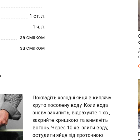
1
ст. л.
1
ч. л.
за смаком
за смаком
к
Покладіть холодні яйця в киплячу
круто посолену воду. Коли вода
знову закипить, відрахуйте 1 хв.,
закрийте кришкою та вимкніть
вогонь. Через 10 хв. злити воду,
остудити яйця під проточною