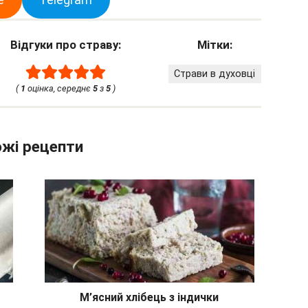
Відгуки про страву:
Мітки:
Страви в духовці
(
1
оцінка, середнє
5
з
5
)
жі рецепти
М’ясний хлібець з індички