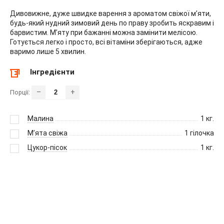
Дивовижне, дуже швидке варення з ароматом свіжої м’яти,
будь-який нудний зимовий день по праву зробить яскравим і
барвистим. М’яту при бажанні можна замінити мелісою.
Готується легко і просто, всі вітаміни зберігаються, адже
варимо лише 5 хвилин.
Інгредієнти
–
+
Порції:
Малина
1
кг.
М’ята свіжа
1
гілочка
Цукор-пісок
1
кг.