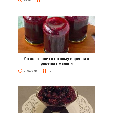
25 хв
2
Як заготовити на зиму варення з
ревеню і малини
2 год 0 хв
12