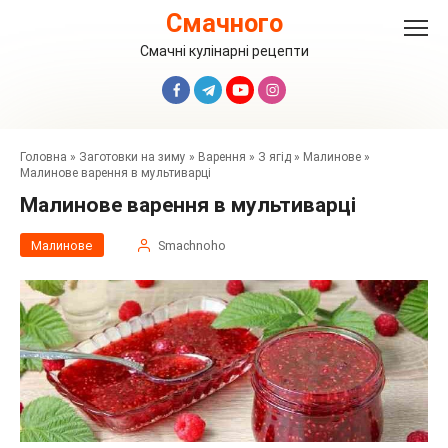
Перейти
Смачного
до
вмісту
Смачні кулінарні рецепти
Головна
»
Заготовки на зиму
»
Варення
»
З ягід
»
Малинове
»
Малинове варення в мультиварці
Малинове варення в мультиварці
Малинове
Smachnoho