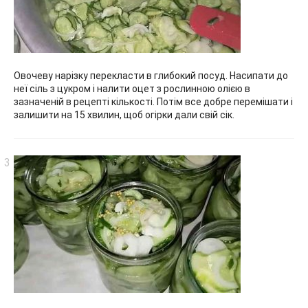
Овочеву нарізку перекласти в глибокий посуд. Насипати до
неї сіль з цукром і налити оцет з рослинною олією в
зазначеній в рецепті кількості. Потім все добре перемішати і
залишити на 15 хвилин, щоб огірки дали свій сік.